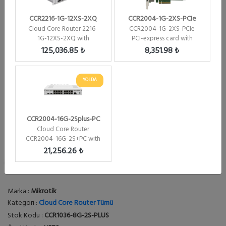
CCR2216-1G-12XS-2XQ
CCR2004-1G-2XS-PCIe
Cloud Core Router 2216-
CCR2004-1G-2XS-PCIe
1G-12XS-2XQ with
PCI-express card with
RouterOS L6 license
RouterOS L6 Firewall / ...
125,036.85 ₺
8,351.98 ₺
YOLDA
CCR2004-16G-2Splus-PC
Cloud Core Router
CCR2004-16G-2S+PC with
RouterOS L6 license Fi...
21,256.26 ₺
Marka :
Mikrotik
Kategori :
Cloud Core Router Tümü
Stok Kodu :
CCR1036-8G-2S-PLUS