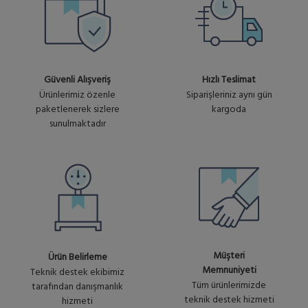
No :
express card with RouterOS L6
+ KDV
U1921
Firewall / Router
Güvenli Alışveriş
Hızlı Teslimat
Ürünlerimiz özenle
Siparişleriniz aynı gün
paketlenerek sizlere
kargoda
sunulmaktadır
Müşteri
Ürün Belirleme
Memnuniyeti
Teknik destek ekibimiz
Tüm ürünlerimizde
tarafından danışmanlık
teknik destek hizmeti
hizmeti