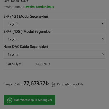
Özel Kodu :
U576
Stok Durumu :
Üretimi Durdurulmuş
SFP ( 1G ) Modul Seçenekleri
SFP+ ( 10G ) Modul Seçenekleri
Hazır DAC Kablo Seçenekleri
Satış Fiyatı
64,727.81₺
77,673.37₺
Karşılaştırmaya Ekle
Vergiler Dahil :
Tıkla Whatsapp İle Sipariş Ver