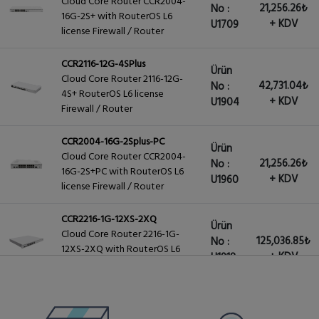
Cloud Core Router CCR2004-
21,256.26₺
No :
16G-2S+ with RouterOS L6
+ KDV
U1709
license Firewall / Router
CCR2116-12G-4SPlus
Ürün
Cloud Core Router 2116-12G-
42,731.04₺
No :
4S+ RouterOS L6 license
+ KDV
U1904
Firewall / Router
CCR2004-16G-2Splus-PC
Ürün
Cloud Core Router CCR2004-
21,256.26₺
No :
16G-2S+PC with RouterOS L6
+ KDV
U1960
license Firewall / Router
CCR2216-1G-12XS-2XQ
Ürün
Cloud Core Router 2216-1G-
125,036.85₺
No :
12XS-2XQ with RouterOS L6
+ KDV
U1918
license
CCR2004-1G-2XS-PCIe
Ürün
8,351.98₺
CCR2004-1G-2XS-PCIe PCI-