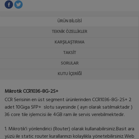
ÜRÜN BILGISI
TEKNIK ÖZELLIKLER
KARŞILAŞTIRMA
TAKSIT
SORULAR
KUTU İÇERIĞI
Mikrotik CCR1036-8G-2S+
CCR Serisinin en üst segment ürünlerinden CCR1036-8G-2S+ 2
adet 10Giga SFP+ slotu sayesinde ( ayrı olarak satılmaktadır )
36 core tile işlemcisi ile 4GB ram ile servis verebilmektedir.
1. Mikrotik'i yönlendirici (Router) olarak kullanabilirsiniz.Basit ara
yüzü ile static router kurallarınızı kolaylıkla yönetebilirsiniz.Web