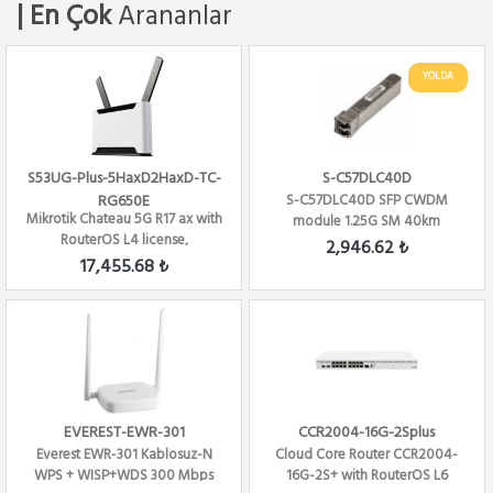
| En Çok
Arananlar
YOLDA
S53UG-Plus-5HaxD2HaxD-TC-
S-C57DLC40D
RG650E
S-C57DLC40D SFP CWDM
Mikrotik Chateau 5G R17 ax with
module 1.25G SM 40km
RouterOS L4 license,
1570nm LC-connector DDM
2,946.62 ₺
International...
17,455.68 ₺
EVEREST-EWR-301
CCR2004-16G-2Splus
Everest EWR-301 Kablosuz-N
Cloud Core Router CCR2004-
WPS + WISP+WDS 300 Mbps
16G-2S+ with RouterOS L6