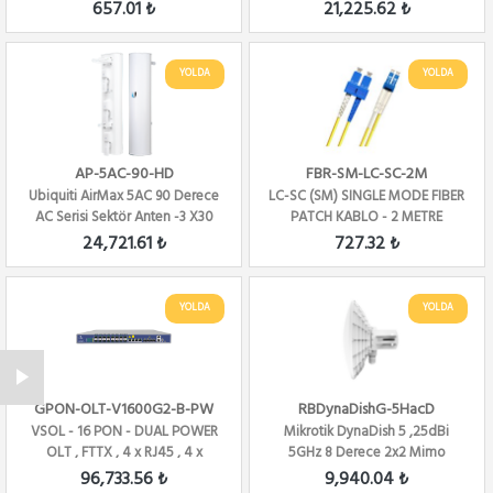
Repeater+Access...
license Firew...
657.01 ₺
21,225.62 ₺
YOLDA
YOLDA
AP-5AC-90-HD
FBR-SM-LC-SC-2M
Ubiquiti AirMax 5AC 90 Derece
LC-SC (SM) SINGLE MODE FIBER
AC Serisi Sektör Anten -3 X30
PATCH KABLO - 2 METRE
DERECE
24,721.61 ₺
727.32 ₺
YOLDA
YOLDA
GPON-OLT-V1600G2-B-PW
RBDynaDishG-5HacD
VSOL - 16 PON - DUAL POWER
Mikrotik DynaDish 5 ,25dBi
OLT , FTTX , 4 x RJ45 , 4 x
5GHz 8 Derece 2x2 Mimo
SFP+,,16x ...
Anten, 802.11ac ...
96,733.56 ₺
9,940.04 ₺