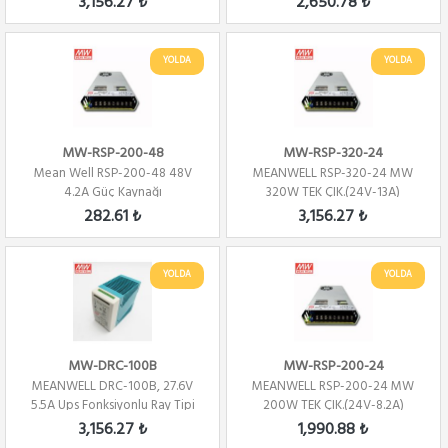
3,156.27 ₺
2,650.78 ₺
YOLDA
YOLDA
MW-RSP-200-48
MW-RSP-320-24
Mean Well RSP-200-48 48V
MEANWELL RSP-320-24 MW
4.2A Güç Kaynağı
320W TEK ÇIK.(24V-13A)
282.61 ₺
3,156.27 ₺
YOLDA
YOLDA
MW-DRC-100B
MW-RSP-200-24
MEANWELL DRC-100B, 27.6V
MEANWELL RSP-200-24 MW
5.5A Ups Fonksiyonlu Ray Tipi
200W TEK ÇIK.(24V-8.2A)
3,156.27 ₺
1,990.88 ₺