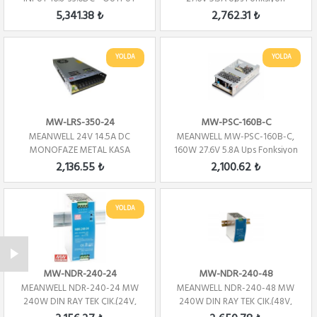
24V - 10A - DIN ...
5,341.38 ₺
2,762.31 ₺
YOLDA
YOLDA
MW-LRS-350-24
MW-PSC-160B-C
MEANWELL 24V 14.5A DC
MEANWELL MW-PSC-160B-C,
MONOFAZE METAL KASA
160W 27.6V 5.8A Ups Fonksiyon
2,136.55 ₺
2,100.62 ₺
YOLDA
MW-NDR-240-24
MW-NDR-240-48
MEANWELL NDR-240-24 MW
MEANWELL NDR-240-48 MW
240W DIN RAY TEK ÇIK.(24V,
240W DIN RAY TEK ÇIK.(48V,
10A)
5A)