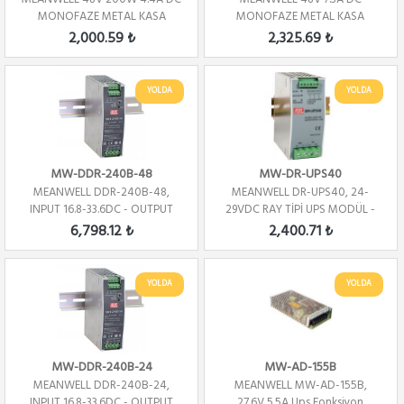
MONOFAZE METAL KASA
MONOFAZE METAL KASA
2,000.59 ₺
2,325.69 ₺
YOLDA
YOLDA
MW-DDR-240B-48
MW-DR-UPS40
MEANWELL DDR-240B-48,
MEANWELL DR-UPS40, 24-
INPUT 16.8-33.6DC - OUTPUT
29VDC RAY TİPİ UPS MODÜL -
48V - 5A - DIN R...
ŞARJ-2A-
6,798.12 ₺
2,400.71 ₺
YOLDA
YOLDA
MW-DDR-240B-24
MW-AD-155B
MEANWELL DDR-240B-24,
MEANWELL MW-AD-155B,
INPUT 16.8-33.6DC - OUTPUT
27.6V 5.5A Ups Fonksiyon