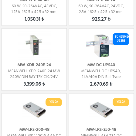
MW-LPV-60-48
MW-LPV-60-24
60 W, 90-264VAC, 48VDC,
60 W, 90-264VAC, 24VDC,
1.25A, 162.5 x 42.5 x 32 mm,
2.5A, 162.5 x 42.5 x 32 mm,
Aydınlatma Gü...
Aydınlatma Güç...
1,050.31 ₺
925.27 ₺
TÜKENMEK
ÜZERE
MW-XDR-240E-24
MW-DC-UPS40
MEANWELL XDR-240E-24 MW
MEANWELL DC-UPS40,
240W DIN RAY TEK ÇIK.(24V,
24V/40A DIN Rail Type
10A)
Uninterruptible DC-UPS Mo...
3,399.06 ₺
2,670.69 ₺
YOLDA
YOLDA
MW-LRS-200-48
MW-LRS-350-48
MEANWELL 48V 200W 4.4A DC
MEANWELL 48V 7.3A DC