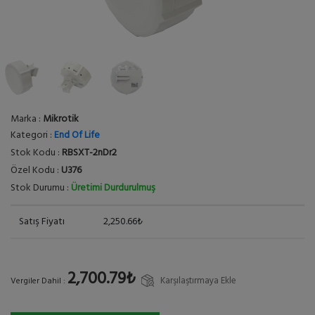
Marka :
Mikrotik
Kategori :
End Of Life
Stok Kodu :
RBSXT-2nDr2
Özel Kodu :
U376
Stok Durumu :
Üretimi Durdurulmuş
Satış Fiyatı
2,250.66₺
2,700.79₺
Karşılaştırmaya Ekle
Vergiler Dahil :