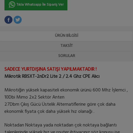
Tıkla Whatsapp İle Sipariş Ver
ÜRÜN BILGISI
TAKSIT
SORULAR
SADECE YURTDIŞINA SATIŞI YAPILMAKTADIR !
Mikrotik RBSXT-2nDr2 Lite 2 / 2.4 Ghz CPE Alıcı
Mikrotiğin yüksek kapasiteli ekonomik ürünü 600 Mhz İşlemci ,
10Dbi Mimo 2x2 Sektör Anten
27Dbm Çıkış Gücü Üstelik Alternatiflerine göre çok daha
ekonomik fiyata çok daha yüksek hız olanağı .
Noktadan Noktaya yada noktadan çok noktaya bağlantı
taleplerinde yüksek hız ve router ihtiyacınız söz konusu ise