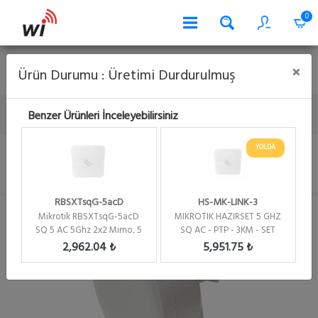
0
Kart İle Serbest Ödeme
Banka Hesap Numaraları
Garanti
×
Ürün Durumu : Üretimi Durdurulmuş
Sorgu
Havale Bildirimi
0 262 644 66 63
Benzer Ürünleri İnceleyebilirsiniz
Anasayfa
End Of Life
RBSXT-2nDr2
YOLDA
Mikrotik SXT Lite2 ,10dBi 2.4GHz anten, 2x2 Mimo 802.11bgn Wifi, L3
RBSXTsqG-5acD
HS-MK-LINK-3
Mikrotik RBSXTsqG-5acD
MIKROTIK HAZIRSET 5 GHZ
SQ 5 AC 5Ghz 2x2 Mimo, 5
SQ AC - PTP - 3KM - SET
Ghz, 16Dbi Alıcı,2...
2,962.04 ₺
5,951.75 ₺