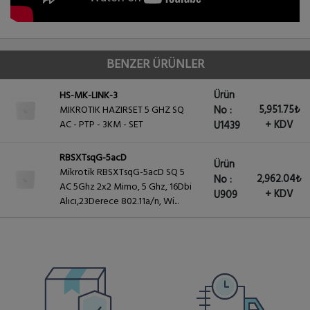
BENZER ÜRÜNLER
Ürün
HS-MK-LINK-3
5,951.75₺
MIKROTIK HAZIRSET 5 GHZ SQ
No :
AC - PTP - 3KM - SET
+ KDV
U1439
RBSXTsqG-5acD
Ürün
Mikrotik RBSXTsqG-5acD SQ 5
2,962.04₺
No :
AC 5Ghz 2x2 Mimo, 5 Ghz, 16Dbi
+ KDV
U909
Alıcı,23Derece 802.11a/n, Wi...