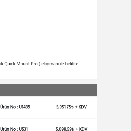
 Quick Mount Pro ) ekipmanı ile birlikte
Ürün No : U1439
5,951.75₺ + KDV
Ürün No : U531
5,098.59₺ + KDV