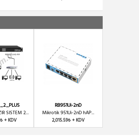
T_2_PLUS
RB951Ui-2nD
HAZIR
R SISTEM 2...
Mikrotik 951Ui-2nD hAP...
HOTSPOT HAZIR
8₺ + KDV
2,015.59₺ + KDV
10,002.9