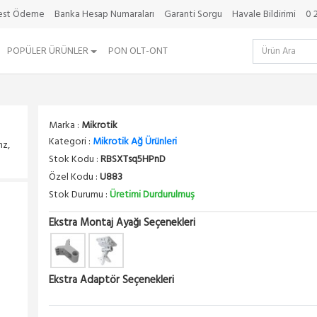
best Ödeme
Banka Hesap Numaraları
Garanti Sorgu
Havale Bildirimi
0 
POPÜLER ÜRÜNLER
PON OLT-ONT
Marka :
Mikrotik
Kategori :
Mikrotik Ağ Ürünleri
hz,
Stok Kodu :
RBSXTsq5HPnD
Özel Kodu :
U883
Stok Durumu :
Üretimi Durdurulmuş
Ekstra Montaj Ayağı Seçenekleri
Ekstra Adaptör Seçenekleri