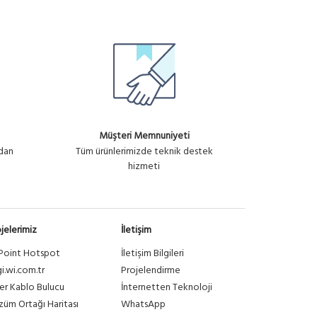
Müşteri Memnuniyeti
ndan
Tüm ürünlerimizde teknik destek
hizmeti
jelerimiz
İletişim
Point Hotspot
İletişim Bilgileri
gi.wi.com.tr
Projelendirme
er Kablo Bulucu
İnternetten Teknoloji
üm Ortağı Haritası
WhatsApp