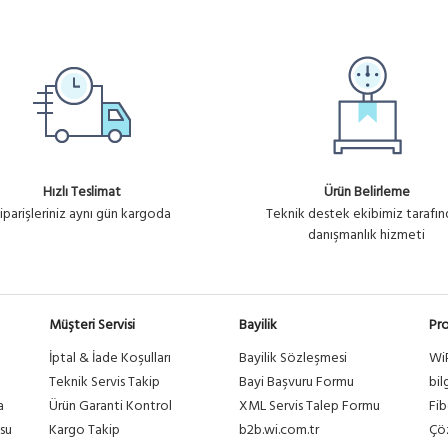
Hızlı Teslimat
Ürün Belirleme
iparişleriniz aynı gün kargoda
Teknik destek ekibimiz tarafı
danışmanlık hizmeti
Müşteri Servisi
Bayilik
Pro
İptal & İade Koşulları
Bayilik Sözleşmesi
Wi
a
Teknik Servis Takip
Bayi Başvuru Formu
bil
a
Ürün Garanti Kontrol
XML Servis Talep Formu
Fib
su
Kargo Takip
b2b.wi.com.tr
Çöz