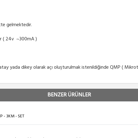
likte gelmektedir.
ir ( 24v ~300mA )
y yada dikey olarak açı oluşturulmak istenildiğinde QMP ( Mikrotik
BENZER ÜRÜNLER
P - 3KM - SET