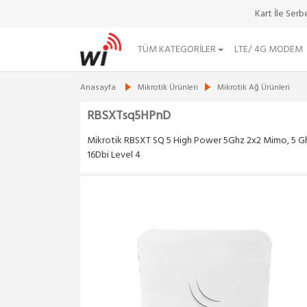
Kart İle Ser
TÜM KATEGORILER
LTE/ 4G MODEM
Anasayfa
Mikrotik Ürünleri
Mikrotik Ağ Ürünleri
RBSXTsq5HPnD
Mikrotik RBSXT SQ 5 High Power 5Ghz 2x2 Mimo, 5 G
16Dbi Level 4