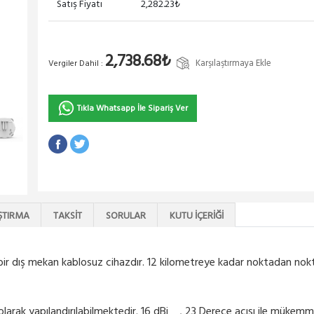
Satış Fiyatı
2,282.23₺
2,738.68₺
Karşılaştırmaya Ekle
Vergiler Dahil :
Tıkla Whatsapp İle Sipariş Ver
ŞTIRMA
TAKSIT
SORULAR
KUTU İÇERIĞI
ir dış mekan kablosuz cihazdır. 12 kilometreye kadar noktadan nokta
P olarak yapılandırılabilmektedir. 16 dBi , 23 Derece açısı ile mükem