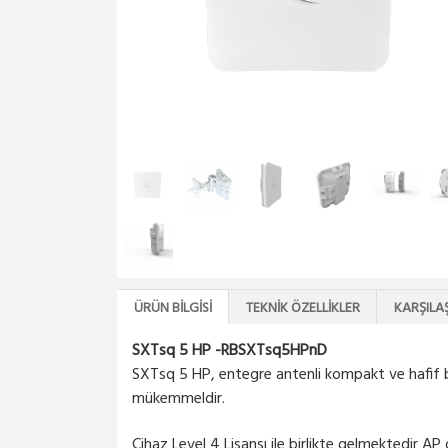
ÜRÜN BILGISI
TEKNIK ÖZELLIKLER
KARŞILA
SXTsq 5 HP -RBSXTsq5HPnD
SXTsq 5 HP, entegre antenli kompakt ve hafif b
mükemmeldir.
Cihaz Level 4 Lisansı ile birlikte gelmektedir A