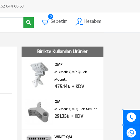
262 644 66 63
0
Sepetim
Hesabım
Birlikte Kullanılan Ürünler
QMP
Mikrotik QMP Quick
Mount...
475.14₺ + KDV
QM
Mikrotik QM Quick Mount ...
291.35₺ + KDV
WINET-QM