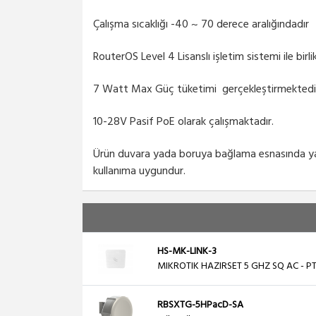
Çalışma sıcaklığı -40 ~ 70 derece aralığındadır
RouterOS Level 4 Lisanslı işletim sistemi ile bir
7 Watt Max Güç tüketimi gerçekleştirmekted
10-28V Pasif PoE olarak çalışmaktadır.
Ürün duvara yada boruya bağlama esnasında yata
kullanıma uygundur.
HS-MK-LINK-3
MIKROTIK HAZIRSET 5 GHZ SQ AC - PT
RBSXTG-5HPacD-SA