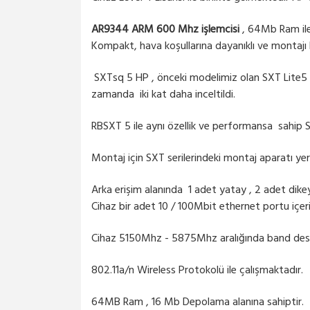
AR9344 ARM 600 Mhz işlemcisi
, 64Mb Ram ile 
Kompakt, hava koşullarına dayanıklı ve montajı 
SXTsq 5 HP , önceki modelimiz olan SXT Lite5 gib
zamanda iki kat daha inceltildi.
RBSXT 5 ile aynı özellik ve performansa sahip 
Montaj için SXT serilerindeki montaj aparatı ye
Arka erişim alanında 1 adet yatay , 2 adet dike
Cihaz bir adet 10 / 100Mbit ethernet portu içerir
Cihaz 5150Mhz - 5875Mhz aralığında band des
802.11a/n Wireless Protokolü ile çalışmaktadır.
64MB Ram , 16 Mb Depolama alanına sahiptir.