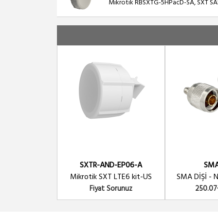
Mikrotik RBSXTG-5HPacD-SA, SXT SA5 
SXTR-AND-EP06-A
SM
Mikrotik SXT LTE6 kit-US
SMA DİŞİ - N
Fiyat Sorunuz
250.07