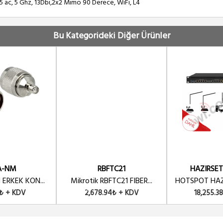
ac, 5 Ghz, 13Dbi,2x2 Mimo 90 Derece, WiFi, L4
Bu Kategorideki Diğer Ürünler
A-NM
RBFTC21
HAZIRSE
 ERKEK KON...
Mikrotik RBFTC21 FIBER...
HOTSPOT HAZI
₺ + KDV
2,678.94₺ + KDV
18,255.3