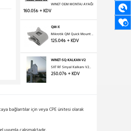
WINET OEM MONTAJ AYAĞI
160.05₺ + KDV
0
QM-X
Mikrotik QM Quick Mount ...
125.04₺ + KDV
WINET-SQ-KALKAN-V2
SXT RF Sinyal Kalkanı V2...
250.07₺ + KDV
ya bağlantılar için veya CPE ünitesi olarak
mel uyumla çalışmaktadır.