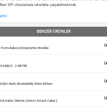
iber SFP cihazlarlada rahatlıkla çalışabilmektedir.
iniz.
BENZER ÜRÜNLER
Ü
P Portu Bakıra Dönüştürme Modülü
Ü
H KABLO - 2 METRE
Ü
10Gbit Multi Mode(MM) 300m 850nm
Ü
tch Kablo 1Metre ( Direct Attach Cable )