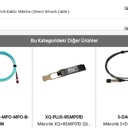
Ü
tch Kablo 3Metre ( Direct Attach Cable )
Ü
, S-35LC20D + S-53LC20D ( TX/RX Modül )
Bu Kategorideki Diğer Ürünler
-MPO-MPO-B-
XQ-PLUS-85MP01D
S-DA
5M
Mikrotik XQ+85MP01D QS...
Mikrotik S+D