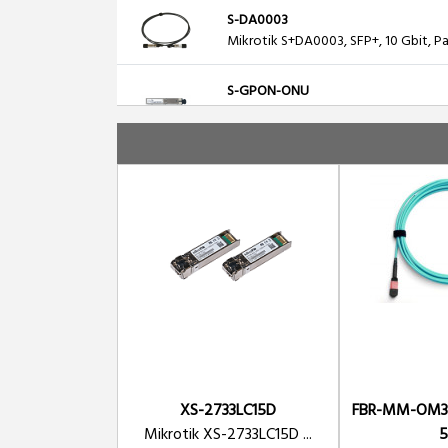
S-DA0003
Mikrotik S+DA0003, SFP+, 10 Gbit, Pa
S-GPON-ONU
Mikrotik S-GPON-ONU Tek Yonlu SFP
XS-2733LC15D
FBR-MM-OM3
Mikrotik XS-2733LC15D ...