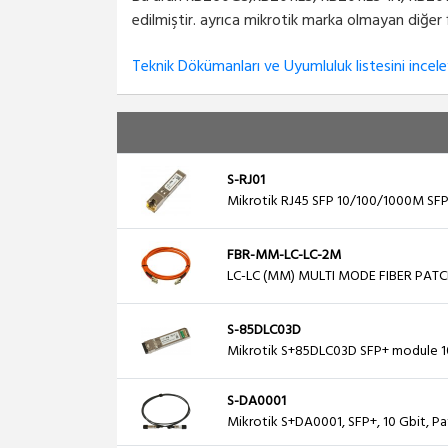
edilmiştir. ayrıca mikrotik marka olmayan diğer f
Teknik Dökümanları ve Uyumluluk listesini inceley
S-RJ01
Mikrotik RJ45 SFP 10/100/1000M SF
FBR-MM-LC-LC-2M
LC-LC (MM) MULTI MODE FIBER PATC
S-85DLC03D
Mikrotik S+85DLC03D SFP+ module 
S-DA0001
Mikrotik S+DA0001, SFP+, 10 Gbit, Pa