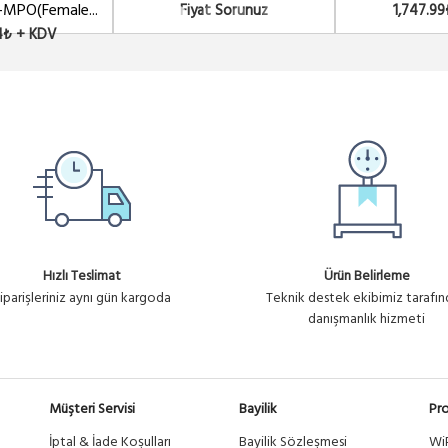
MPO(Female...
Fiyat Sorunuz
1,747.9
4₺ + KDV
Hızlı Teslimat
Ürün Belirleme
iparişleriniz aynı gün kargoda
Teknik destek ekibimiz tarafı
danışmanlık hizmeti
Müşteri Servisi
Bayilik
Pro
İptal & İade Koşulları
Bayilik Sözleşmesi
Wi