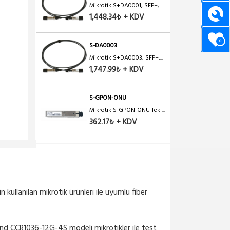
Mikrotik S+DA0001, SFP+,...
1,448.34₺ + KDV
0
S-DA0003
Mikrotik S+DA0003, SFP+,...
1,747.99₺ + KDV
S-GPON-ONU
Mikrotik S-GPON-ONU Tek ...
362.17₺ + KDV
S-RJ01
Mikrotik RJ45 SFP 10/100...
1,323.48₺ + KDV
llanılan mikrotik ürünleri ile uyumlu fiber
FBR-MM-LC-LC-2M
LC-LC (MM) MULTI MODE
 CCR1036-12G-4S modeli mikrotikler ile test