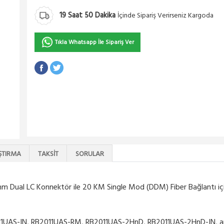
19
Saat
50
Dakika
İçinde Sipariş Verirseniz Kargoda
Tıkla Whatsapp İle Sipariş Ver
ŞTIRMA
TAKSIT
SORULAR
Dual LC Konnektör ile 20 KM Single Mod (DDM) Fiber Bağlantı için ku
11UAS-IN, RB2011UAS-RM, RB2011UAS-2HnD, RB2011UAS-2HnD-IN, and