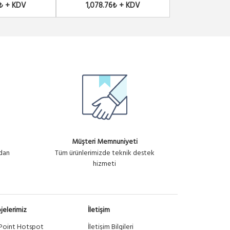
9₺ + KDV
1,078.76₺ + KDV
2,812.30
Müşteri Memnuniyeti
ndan
Tüm ürünlerimizde teknik destek
hizmeti
jelerimiz
İletişim
Point Hotspot
İletişim Bilgileri