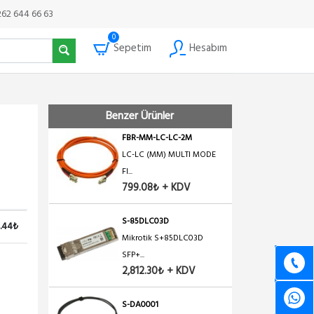
362.17₺ + KDV
262 644 66 63
0
Sepetim
Hesabım
S-RJ01
Mikrotik RJ45 SFP 10/100...
1,323.48₺ + KDV
Benzer Ürünler
FBR-MM-LC-LC-2M
LC-LC (MM) MULTI MODE
FI...
799.08₺ + KDV
S-85DLC03D
8.44₺
Mikrotik S+85DLC03D
SFP+...
2,812.30₺ + KDV
S-DA0001