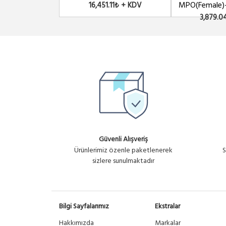
MPO(Female)-
16,451.11₺ + KDV
3,879.0
Güvenli Alışveriş
Ürünlerimiz özenle paketlenerek
S
sizlere sunulmaktadır
Bilgi Sayfalarımız
Ekstralar
Hakkımızda
Markalar