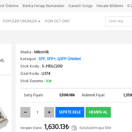
best Ödeme
Banka Hesap Numaraları
Garanti Sorgu
Havale Bildirimi
0 
POPÜLER ÜRÜNLER
PON OLT-ONT
Marka :
Mikrotik
Kategori :
SFP, SFP+, QSFP Ürünleri
M),
Stok Kodu :
S-31DLC20D
Özel Kodu :
U374
Stok Durumu :
Var
Satış Fiyatı
1,598.16₺
İndirimli Fiyat
1,35
SEPETE EKLE
HEMEN AL
1,630.13₺
Karşılaştırmaya Ekle
Vergiler Dahil :