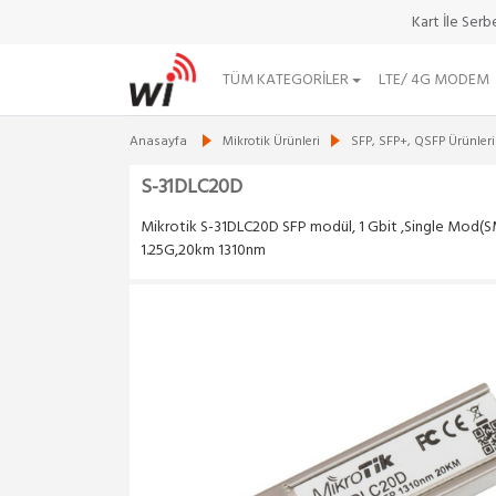
Kart İle Ser
TÜM KATEGORILER
LTE/ 4G MODEM
Anasayfa
Mikrotik Ürünleri
SFP, SFP+, QSFP Ürünleri
S-31DLC20D
Mikrotik S-31DLC20D SFP modül, 1 Gbit ,Single Mod(S
1.25G,20km 1310nm