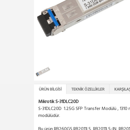
ÜRÜN BILGISI
TEKNIK ÖZELLIKLER
KARŞILA
Mikrotik S-31DLC20D
S-31DLC20D 1.25G SFP Transfer Modülü , 1310 nm 
modülüdür.
Bu ürün RB260GS,RB2011LS, RB2011LS-IN, RB20