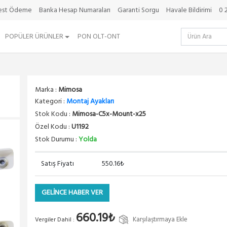
best Ödeme
Banka Hesap Numaraları
Garanti Sorgu
Havale Bildirimi
0 
POPÜLER ÜRÜNLER
PON OLT-ONT
Marka :
Mimosa
Kategori :
Montaj Ayakları
Stok Kodu :
Mimosa-C5x-Mount-x25
Özel Kodu :
U1192
Stok Durumu :
Yolda
Satış Fiyatı
550.16₺
GELİNCE HABER VER
660.19₺
Karşılaştırmaya Ekle
Vergiler Dahil :