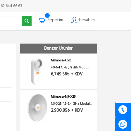
262 644 66 63
0
Sepetim
Hesabım
Benzer Ürünler
Mimosa-C5x
4.9-6.4 GHz , 8 dBi Modu...
6,749.56₺ + KDV
Mimosa-N5-X25
N5-X25 4.9-6.4 GHz Modul...
2,900.85₺ + KDV