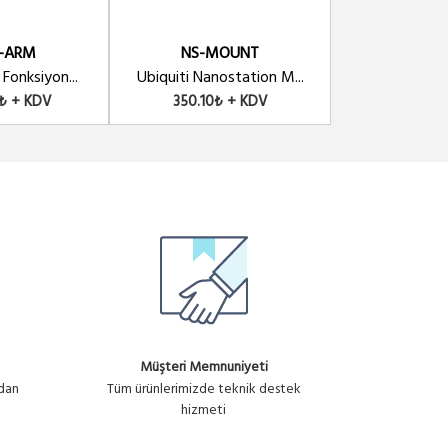
-ARM
NS-MOUNT
WINE
 Fonksiyon...
Ubiquiti Nanostation M...
WINET OEM M
4₺ + KDV
350.10₺ + KDV
160.05₺
Müşteri Memnuniyeti
ndan
Tüm ürünlerimizde teknik destek
hizmeti