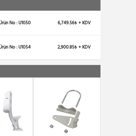
Ürün No : U1050
6,749.56₺ + KDV
Ürün No : U1054
2,900.85₺ + KDV