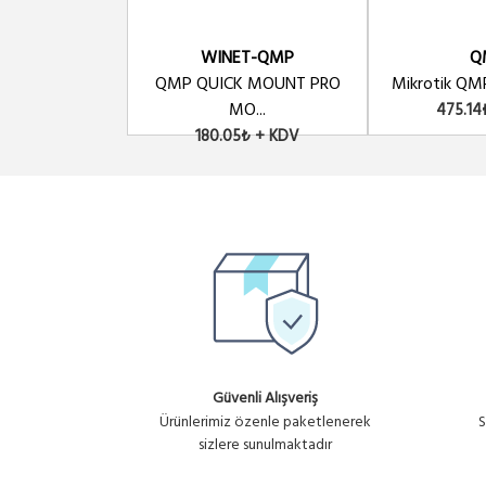
WINET-QMP
Q
QMP QUICK MOUNT PRO
Mikrotik QMP
MO...
475.14
180.05₺ + KDV
Güvenli Alışveriş
Ürünlerimiz özenle paketlenerek
S
sizlere sunulmaktadır