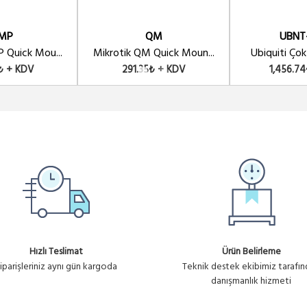
MP
QM
UBNT
 Quick Mou...
Mikrotik QM Quick Moun...
Ubiquiti Çok
₺ + KDV
291.35₺ + KDV
1,456.7
Hızlı Teslimat
Ürün Belirleme
iparişleriniz aynı gün kargoda
Teknik destek ekibimiz tarafı
danışmanlık hizmeti