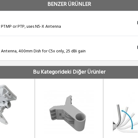
BENZER ÜRÜNLER
or PTMP or PTP, uses N5-X Antenna
Antenna, 400mm Dish for C5x only, 25 dBi gain
Bu Kategorideki Diğer Ürünler