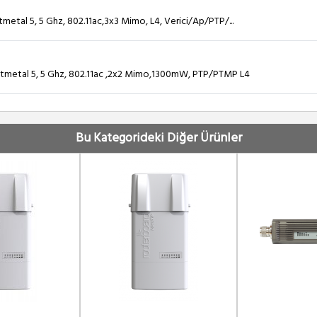
al 5, 5 Ghz, 802.11ac,3x3 Mimo, L4, Verici/Ap/PTP/...
metal 5, 5 Ghz, 802.11ac ,2x2 Mimo,1300mW, PTP/PTMP L4
etal Ac², 5 Ghz,2.4 Ghz Dual, 802.11ac ,2x2 Mimo, ...
Bu Kategorideki Diğer Ürünler