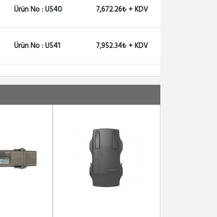
Ürün No : U540
7,672.26₺ + KDV
Ürün No : U541
7,952.34₺ + KDV
Ürün No : U1390
7,200.12₺ + KDV