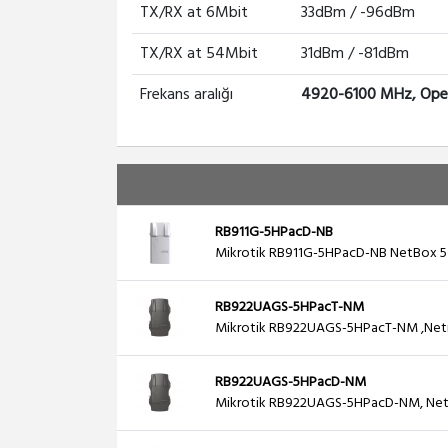
TX/RX at 6Mbit
33dBm / -96dBm
TX/RX at 54Mbit
31dBm / -81dBm
Frekans aralığı
4920-6100 MHz, Opera
RB911G-5HPacD-NB
Mikrotik RB911G-5HPacD-NB NetBox 5 5
RB922UAGS-5HPacT-NM
Mikrotik RB922UAGS-5HPacT-NM ,Netmeta
RB922UAGS-5HPacD-NM
Mikrotik RB922UAGS-5HPacD-NM, Netm