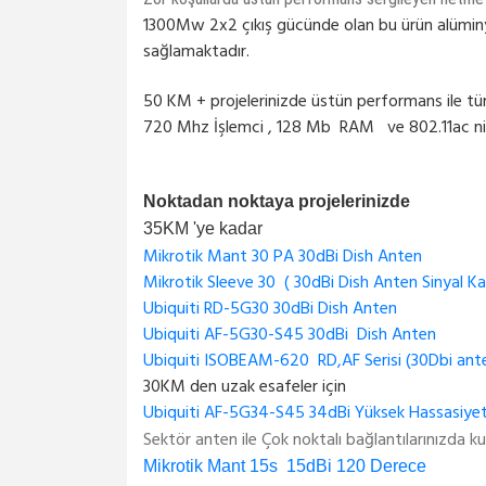
1300Mw 2x2 çıkış gücünde olan bu ürün alümin
sağlamaktadır.
50 KM + projelerinizde üstün performans ile tüm
720 Mhz İşlemci , 128 Mb RAM ve 802.11ac nin 76
Noktadan noktaya projelerinizde
35KM 'ye kadar
Mikrotik Mant 30 PA 30dBi Dish Anten
Mikrotik Sleeve 30 ( 30dBi Dish Anten Sinyal Ka
Ubiquiti RD-5G30 30dBi Dish Anten
Ubiquiti AF-5G30-S45 30dBi Dish Anten
Ubiquiti ISOBEAM-620 RD,AF Serisi (30Dbi anten
30KM den uzak esafeler için
Ubiquiti AF-5G34-S45 34dBi Yüksek Hassasiyet
Sektör anten ile Çok noktalı bağlantılarınızda kull
Mikrotik Mant 15s 15dBi 120 Derece