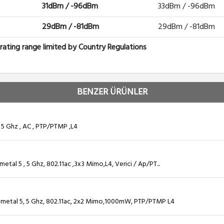
31dBm / -96dBm
33dBm / -96dBm
29dBm / -81dBm
29dBm / -81dBm
ting range limited by Country Regulations
BENZER ÜRÜNLER
 Ghz , AC , PTP/PTMP ,L4
l 5 , 5 Ghz, 802.11ac ,3x3 Mimo,L4, Verici / Ap/PT...
etal 5, 5 Ghz, 802.11ac, 2x2 Mimo,1000mW, PTP/PTMP L4