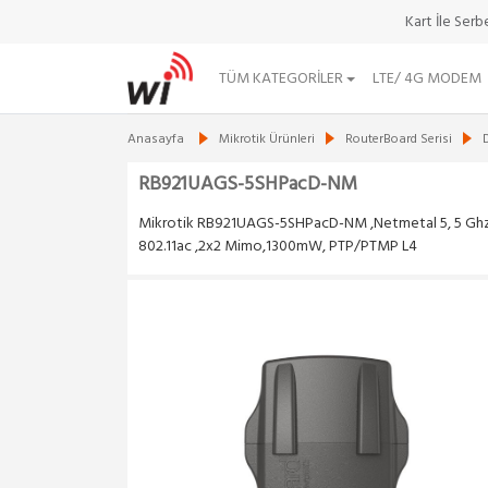
Kart İle Ser
TÜM KATEGORILER
LTE/ 4G MODEM
Anasayfa
Mikrotik Ürünleri
RouterBoard Serisi
RB921UAGS-5SHPacD-NM
Mikrotik RB921UAGS-5SHPacD-NM ,Netmetal 5, 5 Ghz
802.11ac ,2x2 Mimo,1300mW, PTP/PTMP L4