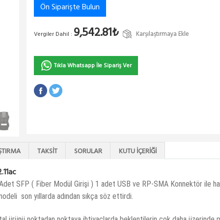
Ön Siparişte Bulun
9,542.81₺
Karşılaştırmaya Ekle
Vergiler Dahil :
Tıkla Whatsapp İle Sipariş Ver
ŞTIRMA
TAKSIT
SORULAR
KUTU İÇERIĞI
.11ac
1 Adet SFP ( Fiber Modül Girişi ) 1 adet USB ve RP-SMA Konnektör ile ha
deli son yıllarda adından sıkça söz ettirdi.
al ürünü noktadan noktaya ihtiyaçlarda beklentilerin çok daha üzerinde 