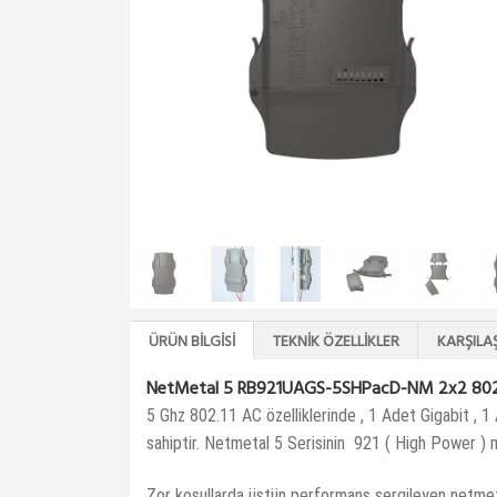
ÜRÜN BILGISI
TEKNIK ÖZELLIKLER
KARŞILA
NetMetal 5 RB921UAGS-5SHPacD-NM 2x2 802
5 Ghz 802.11 AC özelliklerinde , 1 Adet Gigabit , 
sahiptir.
Netmetal 5 Serisinin 921 ( High Power ) mo
Zor koşullarda üstün performans sergileyen netmet