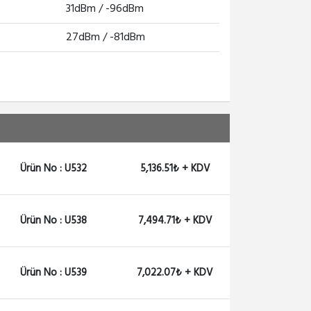
31dBm / -96dBm
27dBm / -81dBm
Ürün No : U532
5,136.51₺ + KDV
Ürün No : U538
7,494.71₺ + KDV
Ürün No : U539
7,022.07₺ + KDV