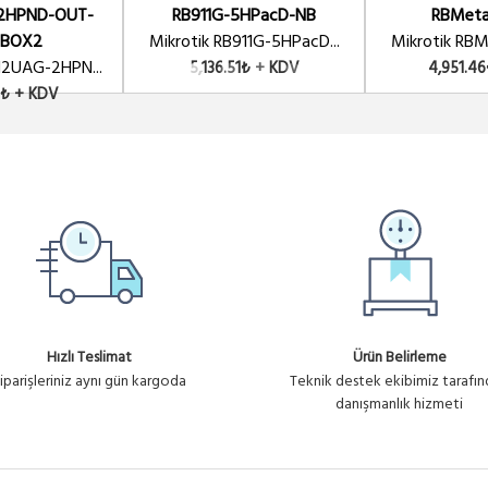
2HPND-OUT-
RB911G-5HPacD-NB
RBMeta
EBOX2
Mikrotik RB911G-5HPacD...
Mikrotik RBM
12UAG-2HPN...
5,136.51₺ + KDV
4,951.4
9₺ + KDV
Hızlı Teslimat
Ürün Belirleme
iparişleriniz aynı gün kargoda
Teknik destek ekibimiz tarafı
danışmanlık hizmeti