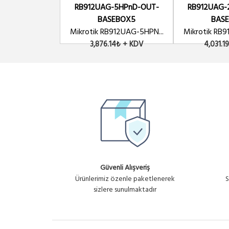
RB912UAG-5HPnD-OUT-
RB912UAG-
BASEBOX5
BAS
Mikrotik RB912UAG-5HPN...
Mikrotik RB9
3,876.14₺ + KDV
4,031.1
Güvenli Alışveriş
Ürünlerimiz özenle paketlenerek
S
sizlere sunulmaktadır