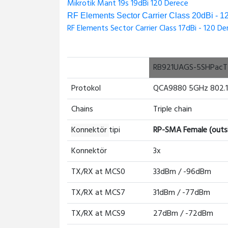
Mikrotik Mant 19s 19dBi 120 Derece
RF Elements Sector Carrier Class 20dBi - 
RF Elements Sector Carrier Class 17dBi - 120 De
RB921UAGS-5SHPac
Protokol
QCA9880 5GHz 802.1
Chains
Triple chain
Konnektör
tipi
RP-SMA Female (outsi
Konnektör
3x
TX/RX at MCS0
33dBm / -96dBm
TX/RX at MCS7
31dBm / -77dBm
TX/RX at MCS9
27dBm / -72dBm