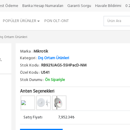
best Ödeme
Banka Hesap Numaraları
Garanti Sorgu
Havale Bildirimi
0 
POPÜLER ÜRÜNLER
PON OLT-ONT
Dış Ortam Ürünleri
Marka :
Mikrotik
Kategori :
Dış Ortam Ürünleri
,
Stok Kodu :
RB921UAGS-5SHPacD-NM
Özel Kodu :
U541
Stok Durumu :
Ön Siparişle
Anten Seçenekleri
Satış Fiyatı
7,952.34₺