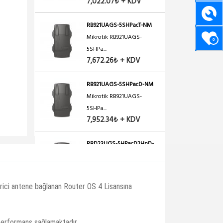
7,022.07₺ + KDV
RB921UAGS-5SHPacT-NM
Mikrotik RB921UAGS-
0
5SHPa...
7,672.26₺ + KDV
RB921UAGS-5SHPacD-NM
Mikrotik RB921UAGS-
5SHPa...
7,952.34₺ + KDV
RBD23UGS-5HPacD2HnD-
NM
Mikrotik RBD23UGS-
5HPacD...
rici antene bağlanan Router OS 4 Lisansına
7,200.12₺ + KDV
RB911G-5HPacD-NB
performans sağlamaktadır.