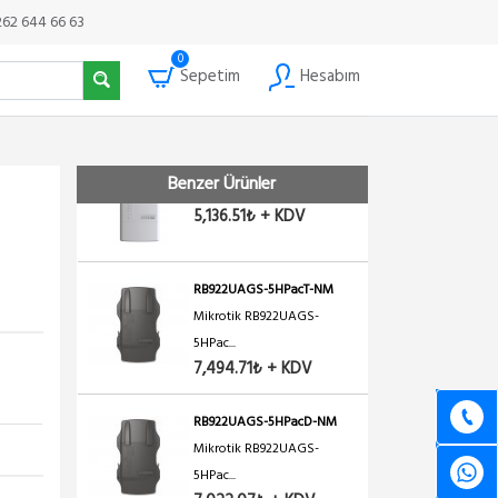
RBD23UGS-5HPacD2HnD-
262 644 66 63
NM
Mikrotik RBD23UGS-
0
Sepetim
Hesabım
5HPacD...
7,200.12₺ + KDV
RB911G-5HPacD-NB
Benzer Ürünler
Mikrotik RB911G-5HPacD-N...
5,136.51₺ + KDV
RB922UAGS-5HPacT-NM
Mikrotik RB922UAGS-
5HPac...
7,494.71₺ + KDV
RB922UAGS-5HPacD-NM
Mikrotik RB922UAGS-
5HPac...