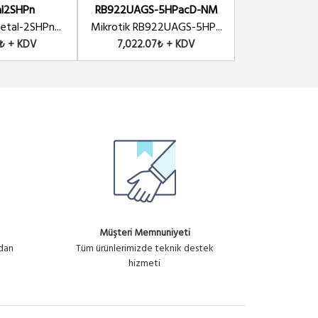
l2SHPn
RB922UAGS-5HPacD-NM
RBQRTG-
etal-2SHPn...
Mikrotik RB922UAGS-5HP...
Mikrotik RBQR
6₺ + KDV
7,022.07₺ + KDV
6,501.92
Müşteri Memnuniyeti
ndan
Tüm ürünlerimizde teknik destek
hizmeti