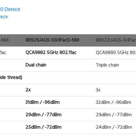
120 Derece
rece
T-NM
RB921UAGS-5SHPacD-NM
RB922UAGS-5HPa
1ac
QCA9882 5GHz 802.11ac
QCA9880 5GHz 802
Dual chain
Triple chain
de thread)
2x
3x
31dBm / -96dBm
32dBm / -96dBm
29dBm / -77dBm
29dBm / -77dBm
25dBm / -72dBm
24dBm / -72dBm