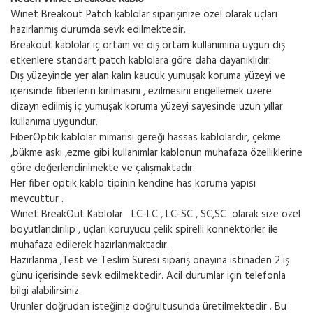
Winet Breakout Patch kablolar siparişinize özel olarak uçları
hazırlanmış durumda sevk edilmektedir.
Breakout kablolar iç ortam ve dış ortam kullanımına uygun dış
etkenlere standart patch kablolara göre daha dayanıklıdır.
Dış yüzeyinde yer alan kalın kaucuk yumuşak koruma yüzeyi ve
içerisinde fiberlerin kırılmasını , ezilmesini engellemek üzere
dizayn edilmiş iç yumuşak koruma yüzeyi sayesinde uzun yıllar
kullanıma uygundur.
FiberOptik kablolar mimarisi gereği hassas kablolardır, çekme
,bükme askı ,ezme gibi kullanımlar kablonun muhafaza özelliklerine
göre değerlendirilmekte ve çalışmaktadır.
Her fiber optik kablo tipinin kendine has koruma yapısı
mevcuttur .
Winet BreakOut Kablolar LC-LC , LC-SC , SC,SC olarak size özel
boyutlandırılıp , uçları koruyucu çelik spirelli konnektörler ile
muhafaza edilerek hazırlanmaktadır.
Hazırlanma ,Test ve Teslim Süresi sipariş onayına istinaden 2 iş
günü içerisinde sevk edilmektedir. Acil durumlar için telefonla
bilgi alabilirsiniz.
Ürünler doğrudan isteğiniz doğrultusunda üretilmektedir . Bu