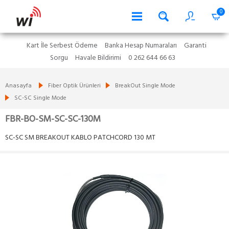
0
Kart İle Serbest Ödeme
Banka Hesap Numaraları
Garanti
Sorgu
Havale Bildirimi
0 262 644 66 63
Anasayfa
Fiber Optik Ürünleri
BreakOut Single Mode
SC-SC Single Mode
FBR-BO-SM-SC-SC-130M
SC-SC SM BREAKOUT KABLO PATCHCORD 130 MT