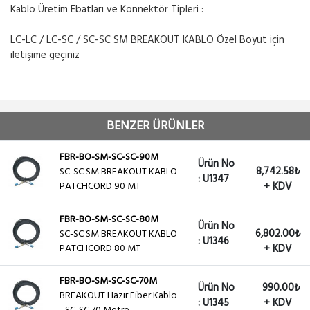
Kablo Üretim Ebatları ve Konnektör Tipleri :
LC-LC / LC-SC / SC-SC SM BREAKOUT KABLO Özel Boyut için
iletişime geçiniz
BENZER ÜRÜNLER
FBR-BO-SM-SC-SC-90M
Ürün No
8,742.58₺
SC-SC SM BREAKOUT KABLO
: U1347
PATCHCORD 90 MT
+ KDV
FBR-BO-SM-SC-SC-80M
Ürün No
6,802.00₺
SC-SC SM BREAKOUT KABLO
: U1346
PATCHCORD 80 MT
+ KDV
FBR-BO-SM-SC-SC-70M
Ürün No
990.00₺
BREAKOUT Hazır Fiber Kablo
: U1345
+ KDV