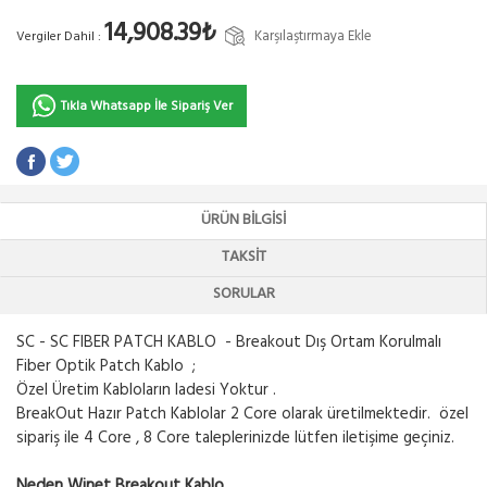
14,908.39₺
Karşılaştırmaya Ekle
Vergiler Dahil :
Tıkla Whatsapp İle Sipariş Ver
ÜRÜN BILGISI
TAKSIT
SORULAR
SC - SC FIBER PATCH KABLO - Breakout Dış Ortam Korulmalı
Fiber Optik Patch Kablo ;
Özel Üretim Kabloların Iadesi Yoktur .
BreakOut Hazır Patch Kablolar 2 Core olarak üretilmektedir. özel
sipariş ile 4 Core , 8 Core taleplerinizde lütfen iletişime geçiniz.
Neden Winet Breakout Kablo