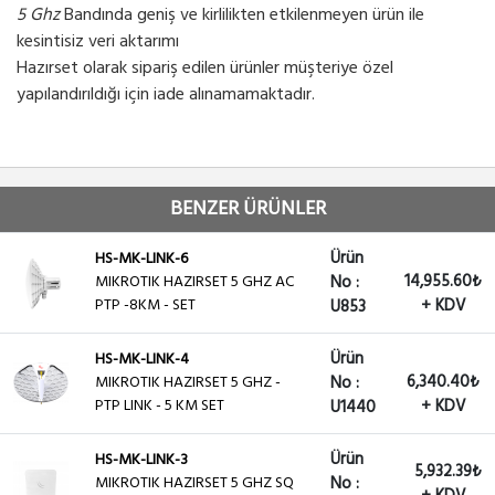
5 Ghz
Bandında geniş ve kirlilikten etkilenmeyen ürün ile
kesintisiz veri aktarımı
Hazırset olarak sipariş edilen ürünler müşteriye özel
yapılandırıldığı için iade alınamamaktadır.
BENZER ÜRÜNLER
Ürün
HS-MK-LINK-6
14,955.60₺
MIKROTIK HAZIRSET 5 GHZ AC
No :
PTP -8KM - SET
+ KDV
U853
Ürün
HS-MK-LINK-4
6,340.40₺
MIKROTIK HAZIRSET 5 GHZ -
No :
PTP LINK - 5 KM SET
+ KDV
U1440
Ürün
HS-MK-LINK-3
5,932.39₺
MIKROTIK HAZIRSET 5 GHZ SQ
No :