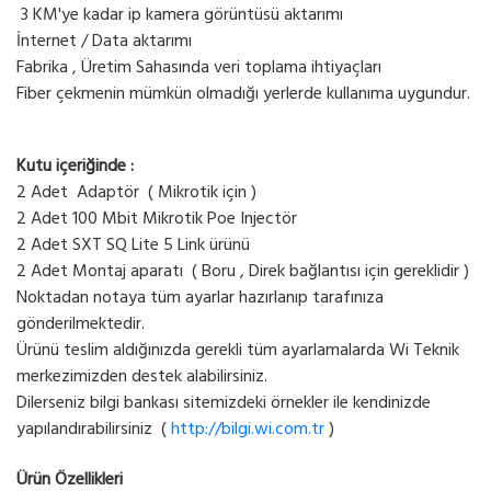
3 KM'ye kadar ip kamera görüntüsü aktarımı
İnternet / Data aktarımı
Fabrika , Üretim Sahasında veri toplama ihtiyaçları
Fiber çekmenin mümkün olmadığı yerlerde kullanıma uygundur.
Kutu içeriğinde :
2 Adet Adaptör ( Mikrotik için )
2 Adet 100 Mbit Mikrotik Poe Injectör
2 Adet SXT SQ Lite 5 Link ürünü
2 Adet Montaj aparatı ( Boru , Direk bağlantısı için gereklidir )
Noktadan notaya tüm ayarlar hazırlanıp tarafınıza
gönderilmektedir.
Ürünü teslim aldığınızda gerekli tüm ayarlamalarda Wi Teknik
merkezimizden destek alabilirsiniz.
Dilerseniz bilgi bankası sitemizdeki örnekler ile kendinizde
yapılandırabilirsiniz (
http://bilgi.wi.com.tr
)
Ürün Özellikleri