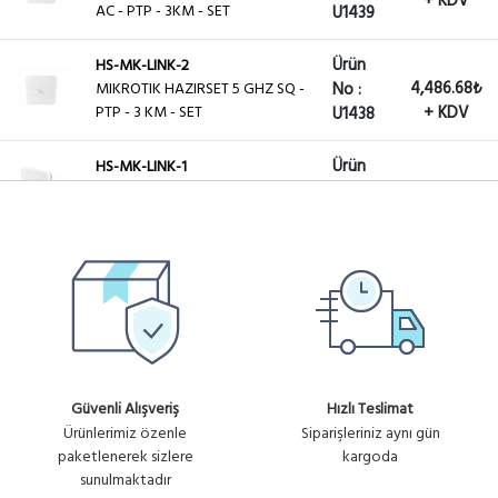
+ KDV
AC - PTP - 3KM - SET
U1439
Ürün
HS-MK-LINK-2
4,486.68₺
MIKROTIK HAZIRSET 5 GHZ SQ -
No :
PTP - 3 KM - SET
+ KDV
U1438
Ürün
HS-MK-LINK-1
7,328.24₺
MIKROTIK HAZIRSET 60 GHZ
No :
LINK - 200METRE - SET
+ KDV
U1437
HS-MK-LINK-5
Ürün
MIKROTIK HAZIRSET 5 GHZ AC
16,949.68₺
No :
2.4/5GHZ PTP 10KM
+ KDV
U1441
PROFESYONEL SET
Güvenli Alışveriş
Hızlı Teslimat
Ürünlerimiz özenle
Siparişleriniz aynı gün
paketlenerek sizlere
kargoda
sunulmaktadır