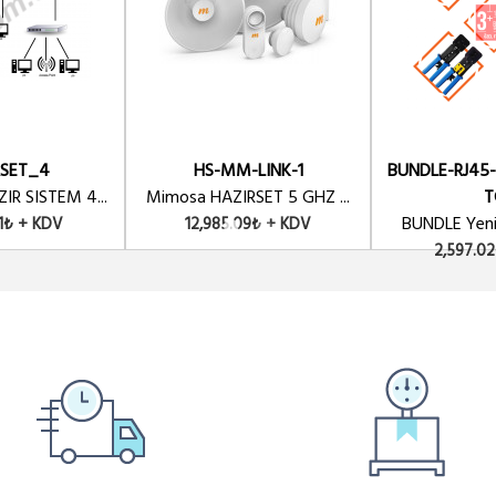
RSET_4
HS-MM-LINK-1
BUNDLE-RJ45
R SISTEM 4...
Mimosa HAZIRSET 5 GHZ ...
T
BUNDLE Yeni 
31₺ + KDV
12,985.09₺ + KDV
2,597.0