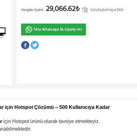
29,066.62₺
Karşılaştırmaya Ekle
Vergiler Dahil :
Tıkla Whatsapp İle Sipariş Ver
lar için Hotspot Çözümü -- 500 Kullanıcıya Kadar
ar
için Hotspot ürünü olarak tavsiye etmekteyiz.
anabilmektedir.