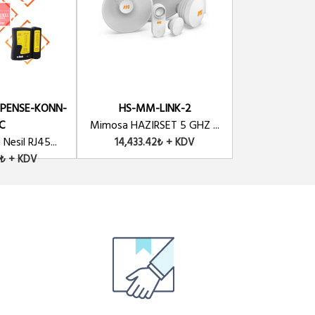
-PENSE-KONN-
HS-MM-LINK-2
HS-MM-
C
Mimosa HAZIRSET 5 GHZ ...
Mimosa HAZIRS
Nesil RJ45...
14,433.42₺ + KDV
15,731.9
2₺ + KDV