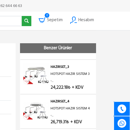
HS-OTEL-2
262 644 66 63
OTEL 5651 HAZIR SISTEM 2
17,479.92₺ + KDV
0
Sepetim
Hesabım
HAZIRSET_1
HOTSPOT HAZIR SISTEM 1 -...
Benzer Ürünler
9,988.53₺ + KDV
HAZIRSET_3
HOTSPOT HAZIR SISTEM 3
-...
24,222.18₺ + KDV
HAZIRSET_4
HOTSPOT HAZIR SISTEM 4
-...
26,719.31₺ + KDV