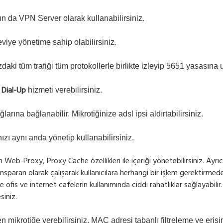
n da VPN Server olarak kullanabilirsiniz.
eviye yönetime sahip olabilirsiniz.
aki tüm trafiği tüm protokollerle birlikte izleyip 5651 yasasına u
Dial-Up
hizmeti verebilirsiniz.
ğlarına bağlanabilir. Mikrotiğinize adsl ipsi aldırtabilirsiniz.
ızı aynı anda yönetip kullanabilirsiniz.
ğin Web-Proxy, Proxy Cache özellikleri ile içeriği yönetebilirsiniz. Ay
Transparan olarak çalışarak kullanıcılara herhangi bir işlem gerektirme
inde ofis ve internet cafelerin kullanımında ciddi rahatlıklar sağlaya
siniz.
 mikrotiğe verebilirsiniz. MAC adresi tabanlı filtreleme ve erişi