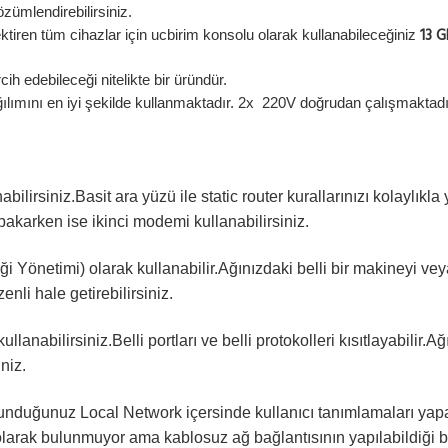
özümlendirebilirsiniz.
13 G
ktiren tüm cihazlar için ucbirim konsolu olarak kullanabileceğiniz
ih edebileceği nitelikte bir üründür.
mını en iyi şekilde kullanmaktadır. 2x 220V doğrudan çalışmaktadır
abilirsiniz.Basit ara yüzü ile static router kurallarınızı kolaylıkla
akarken ise ikinci modemi kullanabilirsiniz.
ği Yönetimi) olarak kullanabilir.Ağınızdaki belli bir makineyi ve
zenli hale getirebilirsiniz.
kullanabilirsiniz.Belli portları ve belli protokolleri kısıtlayabilir.A
niz.
ulunduğunuz Local Network içersinde kullanıcı tanımlamaları ya
olarak bulunmuyor ama kablosuz ağ bağlantısının yapılabildiği bö