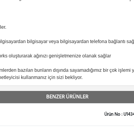
er.
lgisayardan bilgisayar veya bilgisayardan telefona bağlantı sağl
ks oluşturarak ağınızı genişletmenize olanak sağlar
emlerden bazıları bunların dışında sayamadığımız bir çok işlemi
etleyicisi kullanmanız için sizi bekliyor.
BENZER ÜRÜNLER
Ürün No : U143