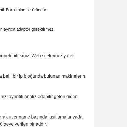
37,007.50₺ + KDV
bit Portu
olan bir üründür.
HAZIRSET_2_PLUS
HOTSPOT HAZIR SISTEM 2
. ayrıca adaptör gerektirmez.
P...
18,229.06₺ + KDV
HS-OTEL-1
 yönetebilirsiniz. Web sitelerini ziyaret
OTEL 5651 HAZIR SISTEM 1
9,988.53₺ + KDV
ya belli bir ip bloğunda bulunan makinelerin
ğınızı ayrıntılı analiz edebilir gelen giden
parak user name bazında kısıtlamalar yada
lgeye verilen bir addır.”