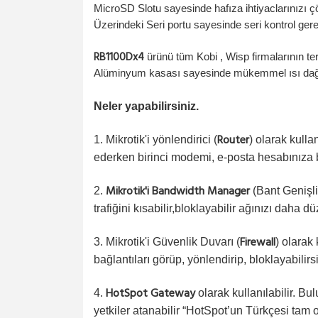
MicroSD Slotu sayesinde hafıza ihtiyaclarınızı ç
Üzerindeki Seri portu sayesinde seri kontrol gere
RB1100Dx4
ürünü tüm Kobi , Wisp firmalarının terc
Alüminyum kasası sayesinde mükemmel ısı dağılı
Neler yapabilirsiniz.
Router
1. Mikrotik'i yönlendirici (
) olarak kullan
ederken birinci modemi, e-posta hesabınıza b
Mikrotik'i Bandwidth Manager
2.
(Bant Genişli
trafiğini kısabilir,bloklayabilir ağınızı daha dü
Firewall
3. Mikrotik'i Güvenlik Duvarı (
) olarak 
bağlantıları görüp, yönlendirip, bloklayabilirsi
HotSpot Gateway
4.
olarak kullanılabilir. B
yetkiler atanabilir “HotSpot’un Türkçesi tam 