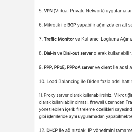
VPN
5.
(Virtual Private Network) uygulamaları
BGP
6. Mikrotik ile
yapabilir ağınızda en alt s
Traffic Monitor
7.
ve Kullanıcı Loglama Ağınızd
Dial-in
Dial-out server
8.
ve
olarak kullanabilir.
PPP, PPoE, PPPoA server
client
9.
ve
ile adsl a
10. Load Balancing ile Biden fazla adsl hattın
11. Proxy server olarak kullanabilirsiniz. Mikroti
olarak kullanılabilir olması, firewall üzerinden 
yönetilebilen içerik filtreleme özellikleri sayes
gibi işlemleride aynı uygulamadan yapabilmekte
DHCP
12.
ile ağınızdaki IP yönetimini tamamen