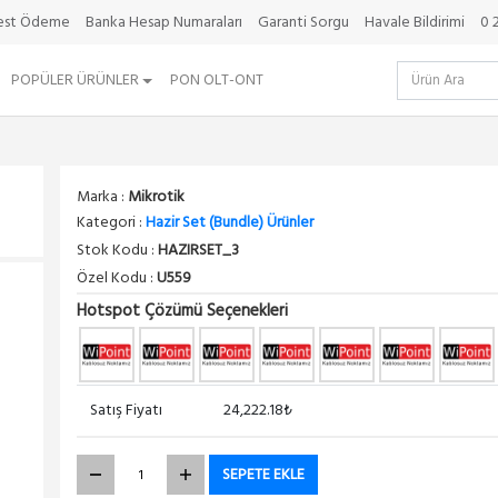
best Ödeme
Banka Hesap Numaraları
Garanti Sorgu
Havale Bildirimi
0 
POPÜLER ÜRÜNLER
PON OLT-ONT
Marka :
Mikrotik
Kategori :
Hazir Set (Bundle) Ürünler
Stok Kodu :
HAZIRSET_3
Özel Kodu :
U559
Hotspot Çözümü Seçenekleri
Satış Fiyatı
24,222.18₺
SEPETE EKLE