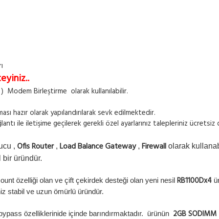
rı
eyiniz..
Modem Birleştirme olarak kullanılabilir.
ması hazır olarak yapılandırılarak sevk edilmektedir.
ntı ile iletişime geçilerek gerekli özel ayarlarınız talepleriniz ücretsiz
Ofis Router
Load Balance
Gateway
Firewall
cu ,
,
,
olarak kullana
 bir üründür.
RB1100Dx4
unt özelliği olan ve çift çekirdek desteği olan yeni nesil
ür
niz stabil ve uzun ömürlü üründür.
2GB SODIMM
 bypass özelliklerinide içinde barındırmaktadır. ürünün