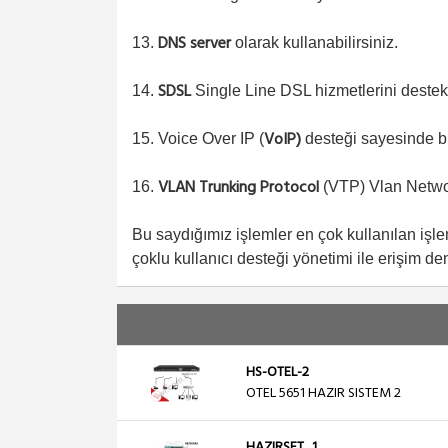
DNS server
13.
olarak kullanabilirsiniz.
SDSL
14.
Single Line DSL hizmetlerini destekl
VoIP)
15. Voice Over IP (
desteği sayesinde bi
VLAN Trunking Protocol
16.
(VTP) Vlan Networ
Bu saydığımız işlemler en çok kullanılan işl
çoklu kullanıcı desteği yönetimi ile erişim den
HS-OTEL-2
OTEL 5651 HAZIR SISTEM 2
HAZIRSET_1