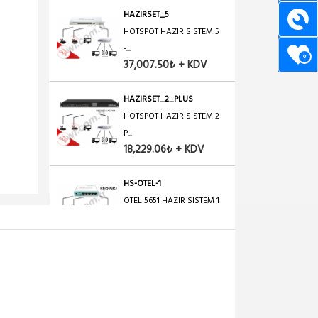
HAZIRSET_5
HOTSPOT HAZIR SISTEM 5
-...
0
37,007.50₺ + KDV
HAZIRSET_2_PLUS
HOTSPOT HAZIR SISTEM 2
P...
18,229.06₺ + KDV
HS-OTEL-1
OTEL 5651 HAZIR SISTEM 1
9,988.53₺ + KDV
HS-OTEL-2
OTEL 5651 HAZIR SISTEM 2
17,479.92₺ + KDV