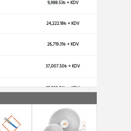
9,988.53₺ + KDV
24,222.18₺ + KDV
26,719.31₺ + KDV
37,007.50₺ + KDV
18,229.06₺ + KDV
3
9,988.53₺ + KDV