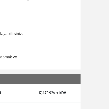
ayabilirsiniz.
 yapmak ve
4
17,479.92₺ + KDV