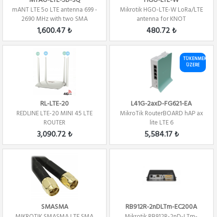
MTAO-LTE-5D-SQ
HGO-LTE-W
mANT LTE 5o LTE antenna 699 -
Mikrotik HGO-LTE-W LoRa/LTE
2690 MHz with two SMA
antenna for KNOT
connectors
1,600.47 ₺
480.72 ₺
TÜKENMEK
ÜZERE
RL-LTE-20
L41G-2axD-FG621-EA
REDLINE LTE-20 MINI 45 LTE
MikroTik RouterBOARD hAP ax
ROUTER
lite LTE 6
3,090.72 ₺
5,584.17 ₺
SMASMA
RB912R-2nDLTm-EC200A
MIKROTIK SMASMA LTE SMA
Mikrotik RB912R-2nD-LTm-