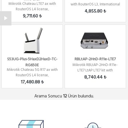
Mikrotik Chateau LTE7 ax with
with RouterOS L3, International
RouterOS L4 license,
version
4,855.80 ₺
International v...
9,711.60 ₺
S53UG-Plus-5HaxD2HaxD-TC-
RBLtAP-2HnD-R11e-LTE7
RG650E
Mikrotik RBLtAP-2HnD-R11e-
Mikrotik Chateau 5G R17 ax with
LTE7 LtAP LTE7 kit with
RouterOS L4 license,
RouterOS L4 license
8,740.44 ₺
International...
17,480.88 ₺
Arama Sonucu
Ürün bulundu.
12