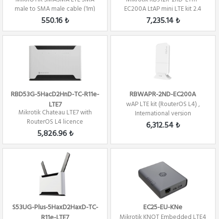
male to SMA male cable (1m)
EC200A LtAP mini LTE kit 2.4
GHZ 2x2 Mimo...
550.16 ₺
7,235.14 ₺
RBD53G-5HacD2HnD-TC-R11e-
RBWAPR-2ND-EC200A
LTE7
wAP LTE kit (RouterOS L4) ,
Mikrotik Chateau LTE7 with
International version
RouterOS L4 licence
6,312.54 ₺
802.11b/g/n/a/ac
5,826.96 ₺
S53UG-Plus-5HaxD2HaxD-TC-
EC25-EU-KNe
R11e-LTE7
Mikrotik KNOT Embedded LTE4