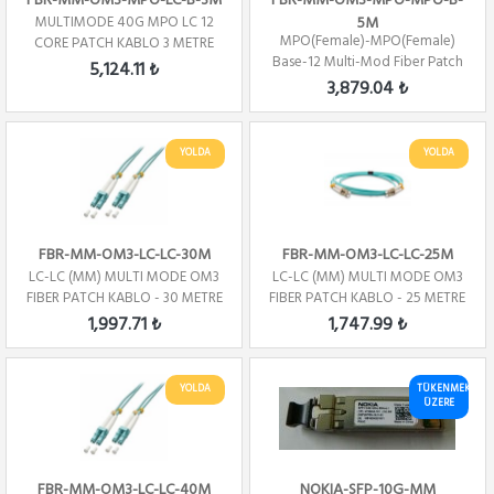
FBR-MM-OM3-MPO-LC-B-3M
FBR-MM-OM3-MPO-MPO-B-
MULTIMODE 40G MPO LC 12
5M
MPO(Female)-MPO(Female)
CORE PATCH KABLO 3 METRE
Base-12 Multi-Mod Fiber Patch
POL - B
5,124.11 ₺
Cord OM3 Pol...
3,879.04 ₺
YOLDA
YOLDA
FBR-MM-OM3-LC-LC-30M
FBR-MM-OM3-LC-LC-25M
LC-LC (MM) MULTI MODE OM3
LC-LC (MM) MULTI MODE OM3
FIBER PATCH KABLO - 30 METRE
FIBER PATCH KABLO - 25 METRE
1,997.71 ₺
1,747.99 ₺
YOLDA
TÜKENMEK
ÜZERE
FBR-MM-OM3-LC-LC-40M
NOKIA-SFP-10G-MM