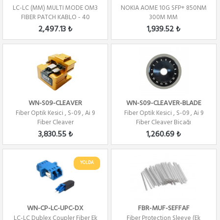
LC-LC (MM) MULTI MODE OM3
NOKIA AOME 10G SFP+ 850NM
FIBER PATCH KABLO - 40
300M MM
METRE
2,497.13 ₺
1,939.52 ₺
WN-S09-CLEAVER
WN-S09-CLEAVER-BLADE
Fiber Optik Kesici , S-09 , Ai 9
Fiber Optik Kesici , S-09 , Ai 9
Fiber Cleaver
Fiber Cleaver Bicağı
3,830.55 ₺
1,260.69 ₺
YOLDA
WN-CP-LC-UPC-DX
FBR-MUF-SEFFAF
LC-LC Dublex Coupler Fiber Ek
Fiber Protection Sleeve (Ek