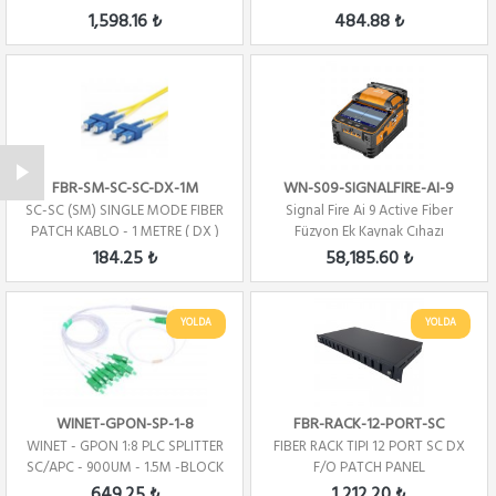
1.5M
1,598.16 ₺
484.88 ₺
FBR-SM-SC-SC-DX-1M
WN-S09-SIGNALFIRE-AI-9
SC-SC (SM) SINGLE MODE FIBER
Signal Fire Ai 9 Active Fiber
PATCH KABLO - 1 METRE ( DX )
Füzyon Ek Kaynak Cıhazı
184.25 ₺
58,185.60 ₺
YOLDA
YOLDA
WINET-GPON-SP-1-8
FBR-RACK-12-PORT-SC
WINET - GPON 1:8 PLC SPLITTER
FIBER RACK TIPI 12 PORT SC DX
SC/APC - 900UM - 1.5M -BLOCK
F/O PATCH PANEL
TYPE
649.25 ₺
1,212.20 ₺