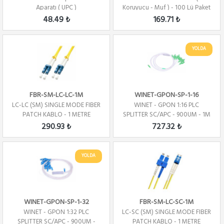
Aparatı ( UPC )
Koruyucu - Muf ) - 100 Lü Paket
48.49 ₺
169.71 ₺
YOLDA
FBR-SM-LC-LC-1M
WINET-GPON-SP-1-16
LC-LC (SM) SINGLE MODE FIBER
WINET - GPON 1:16 PLC
PATCH KABLO - 1 METRE
SPLITTER SC/APC - 900UM - 1M
-BLOCK TYPE
290.93 ₺
727.32 ₺
YOLDA
WINET-GPON-SP-1-32
FBR-SM-LC-SC-1M
WINET - GPON 1:32 PLC
LC-SC (SM) SINGLE MODE FIBER
SPLITTER SC/APC - 900UM -
PATCH KABLO - 1 METRE