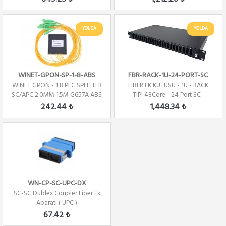
YOLDA
YOLDA
WINET-GPON-SP-1-8-ABS
FBR-RACK-1U-24-PORT-SC
WINET GPON - 1:8 PLC SPLITTER
FIBER EK KUTUSU - 1U - RACK
SC/APC 2.0MM 1.5M G657A ABS
TIPI 48Core - 24 Port SC-
Dublex
242.44 ₺
1,448.34 ₺
WN-CP-SC-UPC-DX
SC-SC Dublex Coupler Fiber Ek
Aparatı ( UPC )
67.42 ₺