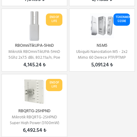
END OF
TÜKENMEK
LIFE
ÜZERE
RBOmniTikUPA-5HnD
NSM5
Mikrotik RBOmniTikUPA-5HnD
Ubiquiti Nanostation M5 - 2x2
5Ghz 2x7.5 dBi, 802.11a/n, Poe
Mimo 60 Derece PTP/PTMP
Out, PT...
4,145.24 ₺
5,091.24 ₺
END OF
LIFE
RBQRTG-2SHPND
Mikrotik RBQRTG-2SHPND
Super High Power (3100mW)
2.4Ghz PTP/PTMP L4
6,492.54 ₺