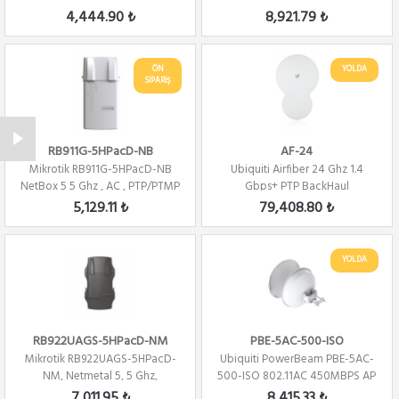
4,444.90 ₺
8,921.79 ₺
ÖN
YOLDA
SİPARİŞ
RB911G-5HPacD-NB
AF-24
Mikrotik RB911G-5HPacD-NB
Ubiquiti Airfiber 24 Ghz 1.4
NetBox 5 5 Ghz , AC , PTP/PTMP
Gbps+ PTP BackHaul
,L4
5,129.11 ₺
79,408.80 ₺
YOLDA
RB922UAGS-5HPacD-NM
PBE-5AC-500-ISO
Mikrotik RB922UAGS-5HPacD-
Ubiquiti PowerBeam PBE-5AC-
NM, Netmetal 5, 5 Ghz,
500-ISO 802.11AC 450MBPS AP
802.11ac, 2x2 Mim...
7,011.95 ₺
8,415.33 ₺