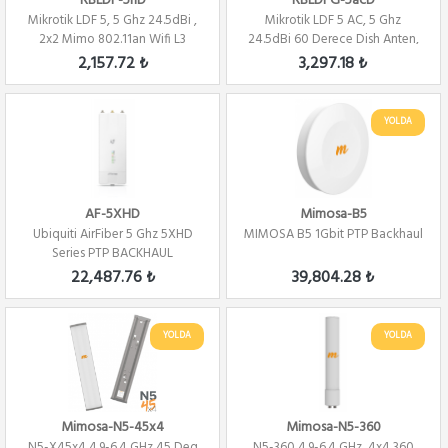
RBLDF-5nD
RBLDFG-5acD
Mikrotik LDF 5, 5 Ghz 24.5dBi ,
Mikrotik LDF 5 AC, 5 Ghz
2x2 Mimo 802.11an Wifi L3
24.5dBi 60 Derece Dish Anten,
2x2 802.11A...
2,157.72 ₺
3,297.18 ₺
YOLDA
AF-5XHD
Mimosa-B5
Ubiquiti AirFiber 5 Ghz 5XHD
MIMOSA B5 1Gbit PTP Backhaul
Series PTP BACKHAUL
22,487.76 ₺
39,804.28 ₺
YOLDA
YOLDA
Mimosa-N5-45x4
Mimosa-N5-360
N5-X45x4 4.9-6.4 GHz 45 Deg
N5-360 4.9-6.4 GHz, 4x4 360