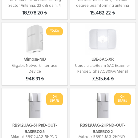
Sector Antenna, 22 dBi gain, 4
degree beamforming antenna
Port Se...
for A5c
18,978.20 ₺
15,482.22 ₺
YOLDA
Mimosa-NID
LBE-5AC-XR
Gigabit Network Interface
Ubiquiti LiteBeam 5AC Extreme-
Device
Range 5 Ghz AC 30KM Menzil
Dış Orta...
948.91 ₺
7,515.64 ₺
ÖN
ÖN
SİPARİŞ
SİPARİŞ
RB912UAG-5HPnD-OUT-
RB912UAG-2HPND-OUT-
BASEBOX5
BASEBOX2
Mikrotik RB912UAG-5HPND-
Mikrotik RB912UAG-2HPND-