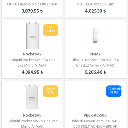
OUT BaseBox5 5 Ghz 802.11a/n
OUT BaseBox2 2.4 Ghz
2x2 Mimo PTP/...
802.11a/n 2x2 Mimo PT...
3,870.55 ₺
4,025.38 ₺
ÖN
SİPARİŞ
RocketM2
NSM2
Ubiquiti Rocket M2 - 2.4 Ghz
Ubiquiti Nanostation M2 - 2.4
2x2 Mimo AirMAX
Ghz 2x2 Mimo - AirMAX
4,394.95 ₺
6,206.46 ₺
END OF
TÜKENMEK
LIFE
ÜZERE
RocketM5
PBE-5AC-500
Ubiquiti Rocket M5 - 5 Ghz 2x2
Ubiquiti PowerBeam PBE-5AC-
Mimo AirMAX
500 802.11AC 450MBPS AP