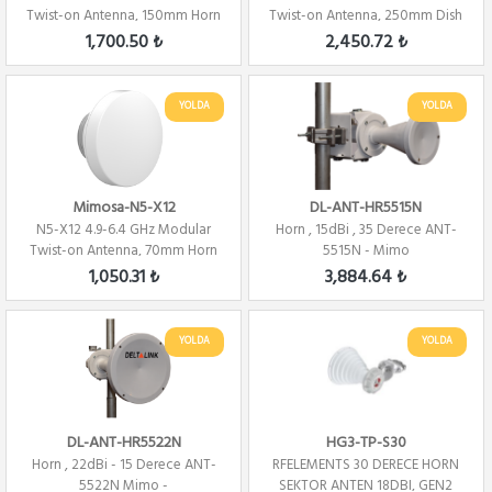
Twist-on Antenna, 150mm Horn
Twist-on Antenna, 250mm Dish
for C5x on...
for C5x on...
1,700.50 ₺
2,450.72 ₺
YOLDA
YOLDA
Mimosa-N5-X12
DL-ANT-HR5515N
N5-X12 4.9-6.4 GHz Modular
Horn , 15dBi , 35 Derece ANT-
Twist-on Antenna, 70mm Horn
5515N - Mimo
for C5x onl...
1,050.31 ₺
3,884.64 ₺
YOLDA
YOLDA
DL-ANT-HR5522N
HG3-TP-S30
Horn , 22dBi - 15 Derece ANT-
RFELEMENTS 30 DERECE HORN
5522N Mimo -
SEKTOR ANTEN 18DBI, GEN2