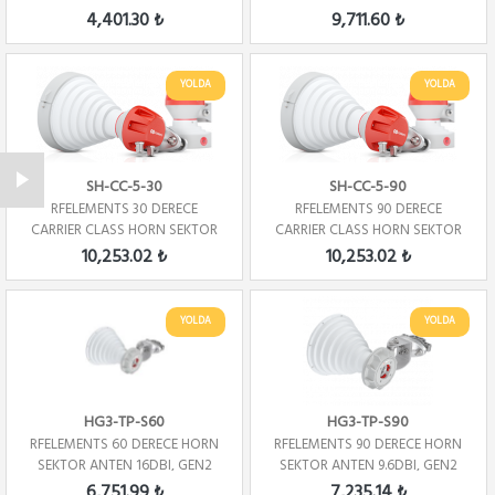
4,401.30 ₺
9,711.60 ₺
YOLDA
YOLDA
SH-CC-5-30
SH-CC-5-90
RFELEMENTS 30 DERECE
RFELEMENTS 90 DERECE
CARRIER CLASS HORN SEKTOR
CARRIER CLASS HORN SEKTOR
ANTEN
ANTEN
10,253.02 ₺
10,253.02 ₺
YOLDA
YOLDA
HG3-TP-S60
HG3-TP-S90
RFELEMENTS 60 DERECE HORN
RFELEMENTS 90 DERECE HORN
SEKTOR ANTEN 16DBI, GEN2
SEKTOR ANTEN 9.6DBI, GEN2
6,751.99 ₺
7,235.14 ₺