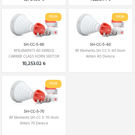
YOLDA
YOLDA
SH-CC-5-60
SH-CC-5-40
RFELEMENTS 60 DERECE
RF Elements SH-CC 5-40 Horn
CARRIER CLASS HORN SEKTOR
Anten 40 Derece
ANTEN
10,253.02 ₺
YOLDA
SH-CC-5-70
RF Elements SH-CC 5-70 Horn
Anten 70 Derece