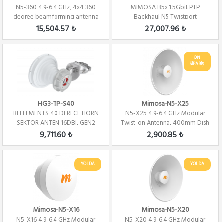
N5-360 4.9-6.4 GHz, 4x4 360
MIMOSA B5x 1.5Gbit PTP
degree beamforming antenna
Backhaul N5 Twistport
for A5c
15,504.57 ₺
27,007.96 ₺
ÖN
SİPARİŞ
HG3-TP-S40
Mimosa-N5-X25
RFELEMENTS 40 DERECE HORN
N5-X25 4.9-6.4 GHz Modular
SEKTOR ANTEN 16DBI, GEN2
Twist-on Antenna, 400mm Dish
for C5x on...
9,711.60 ₺
2,900.85 ₺
YOLDA
YOLDA
Mimosa-N5-X16
Mimosa-N5-X20
N5-X16 4.9-6.4 GHz Modular
N5-X20 4.9-6.4 GHz Modular