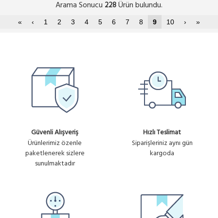
Arama Sonucu
Ürün bulundu.
228
«
‹
1
2
3
4
5
6
7
8
9
10
›
»
Güvenli Alışveriş
Hızlı Teslimat
Ürünlerimiz özenle
Siparişleriniz aynı gün
paketlenerek sizlere
kargoda
sunulmaktadır