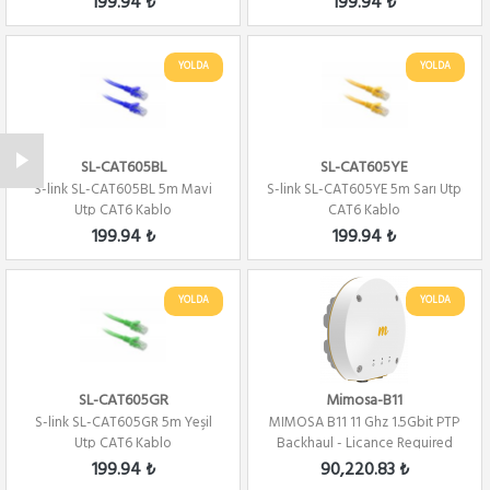
199.94 ₺
199.94 ₺
YOLDA
YOLDA
SL-CAT605BL
SL-CAT605YE
S-link SL-CAT605BL 5m Mavi
S-link SL-CAT605YE 5m Sarı Utp
Utp CAT6 Kablo
CAT6 Kablo
199.94 ₺
199.94 ₺
YOLDA
YOLDA
SL-CAT605GR
Mimosa-B11
S-link SL-CAT605GR 5m Yeşil
MIMOSA B11 11 Ghz 1.5Gbit PTP
Utp CAT6 Kablo
Backhaul - Licance Required
199.94 ₺
90,220.83 ₺