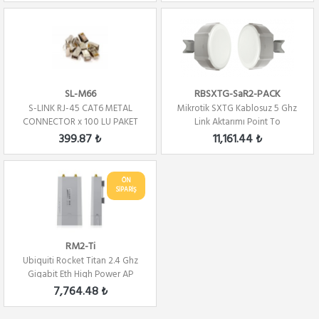
SL-M66
RBSXTG-SaR2-PACK
S-LINK RJ-45 CAT6 METAL
Mikrotik SXTG Kablosuz 5 Ghz
CONNECTOR x 100 LU PAKET
Link Aktarımı Point To
Multipoint
399.87 ₺
11,161.44 ₺
ÖN
SİPARİŞ
RM2-Ti
Ubiquiti Rocket Titan 2.4 Ghz
Gigabit Eth High Power AP
7,764.48 ₺