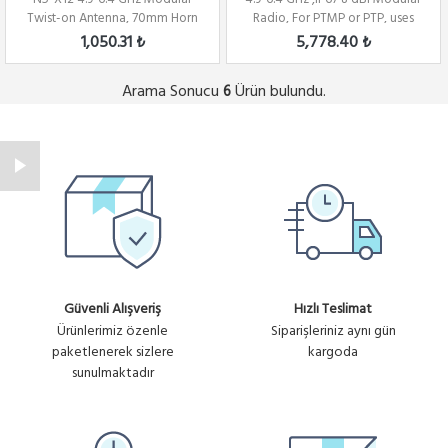
Twist-on Antenna, 70mm Horn
Radio, For PTMP or PTP, uses
for C5x onl...
N5-X...
1,050.31 ₺
5,778.40 ₺
Arama Sonucu
Ürün bulundu.
6
Güvenli Alışveriş
Hızlı Teslimat
Ürünlerimiz özenle
Siparişleriniz aynı gün
paketlenerek sizlere
kargoda
sunulmaktadır