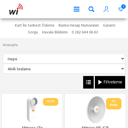
0
Kart İle Serbest Ödeme
Banka Hesap Numaraları
Garanti
Sorgu
Havale Bildirimi
0 262 644 66 63
Anasayfa
Filtreleme
YOLDA
ÖN
SİPARİŞ