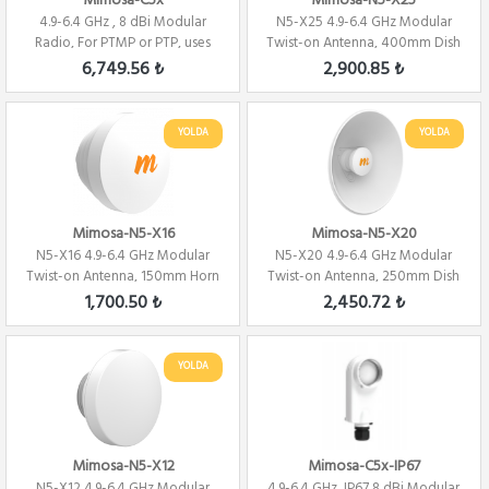
Mimosa-C5x
Mimosa-N5-X25
4.9-6.4 GHz , 8 dBi Modular
N5-X25 4.9-6.4 GHz Modular
Radio, For PTMP or PTP, uses
Twist-on Antenna, 400mm Dish
N5-X Antenna
for C5x on...
6,749.56 ₺
2,900.85 ₺
YOLDA
YOLDA
Mimosa-N5-X16
Mimosa-N5-X20
N5-X16 4.9-6.4 GHz Modular
N5-X20 4.9-6.4 GHz Modular
Twist-on Antenna, 150mm Horn
Twist-on Antenna, 250mm Dish
for C5x on...
for C5x on...
1,700.50 ₺
2,450.72 ₺
YOLDA
Mimosa-N5-X12
Mimosa-C5x-IP67
N5-X12 4.9-6.4 GHz Modular
4.9-6.4 GHz ,IP67 8 dBi Modular