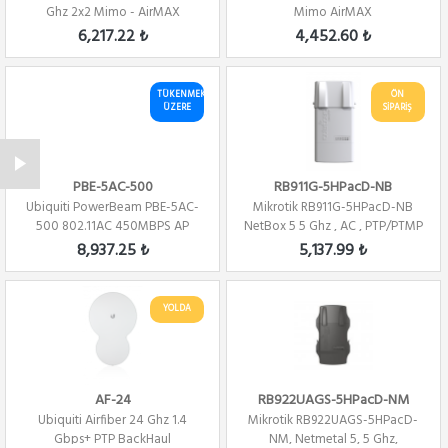
Ghz 2x2 Mimo - AirMAX
Mimo AirMAX
6,217.22 ₺
4,452.60 ₺
TÜKENMEK
ÖN
ÜZERE
SİPARİŞ
PBE-5AC-500
RB911G-5HPacD-NB
Ubiquiti PowerBeam PBE-5AC-
Mikrotik RB911G-5HPacD-NB
500 802.11AC 450MBPS AP
NetBox 5 5 Ghz , AC , PTP/PTMP
,L4
8,937.25 ₺
5,137.99 ₺
YOLDA
AF-24
RB922UAGS-5HPacD-NM
Ubiquiti Airfiber 24 Ghz 1.4
Mikrotik RB922UAGS-5HPacD-
Gbps+ PTP BackHaul
NM, Netmetal 5, 5 Ghz,