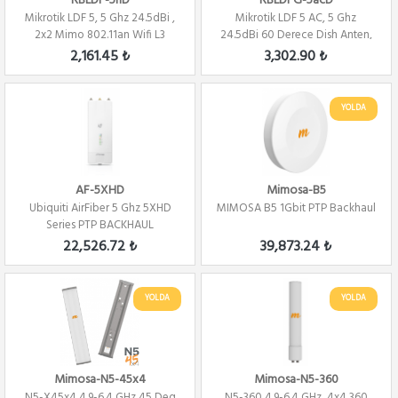
RBLDF-5nD
RBLDFG-5acD
Mikrotik LDF 5, 5 Ghz 24.5dBi ,
Mikrotik LDF 5 AC, 5 Ghz
2x2 Mimo 802.11an Wifi L3
24.5dBi 60 Derece Dish Anten,
2x2 802.11A...
2,161.45 ₺
3,302.90 ₺
YOLDA
AF-5XHD
Mimosa-B5
Ubiquiti AirFiber 5 Ghz 5XHD
MIMOSA B5 1Gbit PTP Backhaul
Series PTP BACKHAUL
22,526.72 ₺
39,873.24 ₺
YOLDA
YOLDA
Mimosa-N5-45x4
Mimosa-N5-360
N5-X45x4 4.9-6.4 GHz 45 Deg
N5-360 4.9-6.4 GHz, 4x4 360