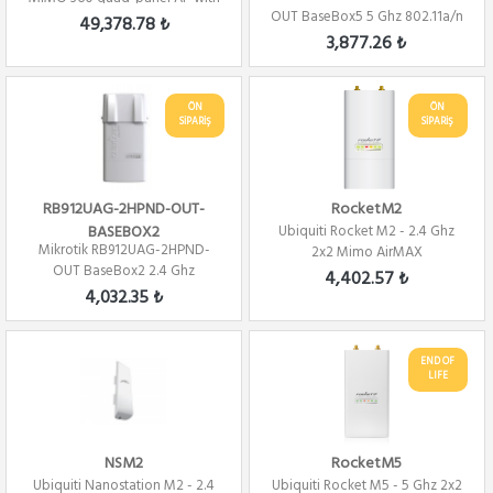
OUT BaseBox5 5 Ghz 802.11a/n
GPS
49,378.78 ₺
2x2 Mimo PTP/...
3,877.26 ₺
ÖN
ÖN
SİPARİŞ
SİPARİŞ
RB912UAG-2HPND-OUT-
RocketM2
BASEBOX2
Ubiquiti Rocket M2 - 2.4 Ghz
Mikrotik RB912UAG-2HPND-
2x2 Mimo AirMAX
OUT BaseBox2 2.4 Ghz
4,402.57 ₺
802.11a/n 2x2 Mimo PT...
4,032.35 ₺
END OF
LIFE
NSM2
RocketM5
Ubiquiti Nanostation M2 - 2.4
Ubiquiti Rocket M5 - 5 Ghz 2x2