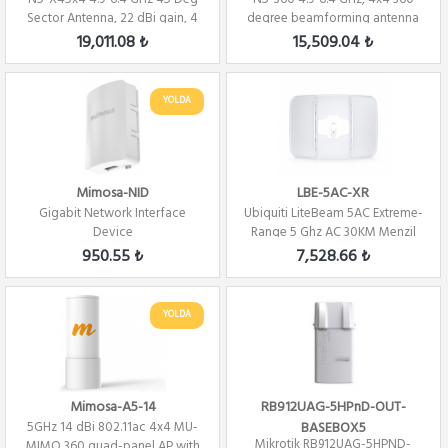
Sector Antenna, 22 dBi gain, 4
degree beamforming antenna
Port Se...
for A5c
19,011.08 ₺
15,509.04 ₺
YOLDA
Mimosa-NID
LBE-5AC-XR
Gigabit Network Interface
Ubiquiti LiteBeam 5AC Extreme-
Device
Range 5 Ghz AC 30KM Menzil
Dış Orta...
950.55 ₺
7,528.66 ₺
YOLDA
Mimosa-A5-14
RB912UAG-5HPnD-OUT-
5GHz 14 dBi 802.11ac 4x4 MU-
BASEBOX5
Mikrotik RB912UAG-5HPND-
MIMO 360 quad-panel AP with