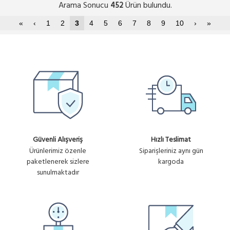
Arama Sonucu
Ürün bulundu.
452
«
‹
1
2
3
4
5
6
7
8
9
10
›
»
Güvenli Alışveriş
Hızlı Teslimat
Ürünlerimiz özenle
Siparişleriniz aynı gün
paketlenerek sizlere
kargoda
sunulmaktadır