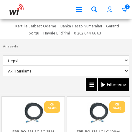
0
Kart İle Serbest Ödeme
Banka Hesap Numaraları
Garanti
Sorgu
Havale Bildirimi
0 262 644 66 63
Anasayfa
Filtreleme
ÖN
ÖN
SİPARİŞ
SİPARİŞ