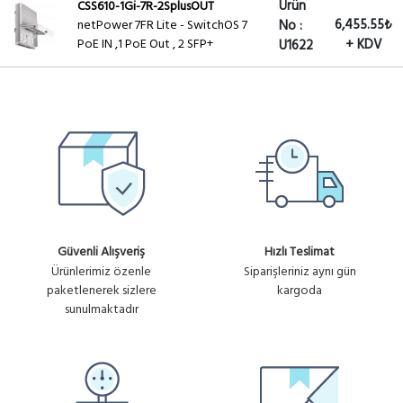
Ürün
CSS610-1Gi-7R-2SplusOUT
6,455.55₺
netPower 7FR Lite - SwitchOS 7
No :
PoE IN ,1 PoE Out , 2 SFP+
+ KDV
U1622
Güvenli Alışveriş
Hızlı Teslimat
Ürünlerimiz özenle
Siparişleriniz aynı gün
paketlenerek sizlere
kargoda
sunulmaktadır