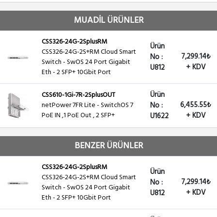
MUADİL ÜRÜNLER
CSS326-24G-2SplusRM
Ürün
CSS326-24G-2S+RM Cloud Smart
7,299.14₺
No :
Switch - SwOS 24 Port Gigabit
+ KDV
U812
Eth - 2 SFP+ 10Gbit Port
Ürün
CSS610-1Gi-7R-2SplusOUT
6,455.55₺
netPower 7FR Lite - SwitchOS 7
No :
PoE IN ,1 PoE Out , 2 SFP+
+ KDV
U1622
BENZER ÜRÜNLER
CSS326-24G-2SplusRM
Ürün
CSS326-24G-2S+RM Cloud Smart
7,299.14₺
No :
Switch - SwOS 24 Port Gigabit
+ KDV
U812
Eth - 2 SFP+ 10Gbit Port