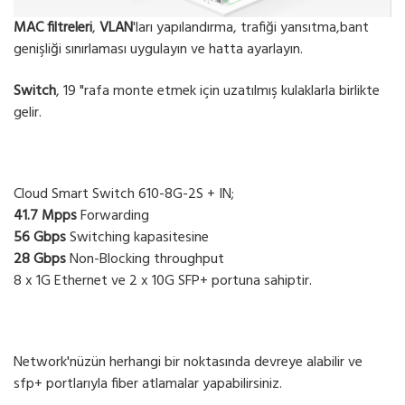
MAC filtreleri
,
VLAN
'ları yapılandırma, trafiği yansıtma,bant
genişliği sınırlaması uygulayın ve hatta ayarlayın.
Switch
, 19 "rafa monte etmek için uzatılmış kulaklarla birlikte
gelir.
Cloud Smart Switch 610-8G-2S + IN;
41.7 Mpps
Forwarding
56 Gbps
Switching kapasitesine
28 Gbps
Non-Blocking throughput
8 x 1G Ethernet ve 2 x 10G SFP+ portuna sahiptir.
Network'nüzün herhangi bir noktasında devreye alabilir ve
sfp+ portlarıyla fiber atlamalar yapabilirsiniz.