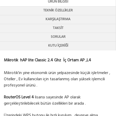
ÜRÜN BILGISI
TEKNIK ÖZELLIKLER
KARŞILAŞTIRMA
TAKSIT
SORULAR
KUTU İÇERIĞI
Mikrotik hAP lite Classic 2.4 Ghz İç Ortam AP ,L4
Mikrotik'in yine ekonomik ürün yelpazesinde küçük işletmeler ,
Oteller , Ev kullanıcıları için tasarlanmış olan yüksek işlemcili
profesyonel ürünü .
RouterOS Level 4
lisansı sayesinde AP olarak
gerçekleştirilebilecek bütün özellikleri bir arada .
Üzerindeki WPS butonu ile hızlı kurulum , devreye alma