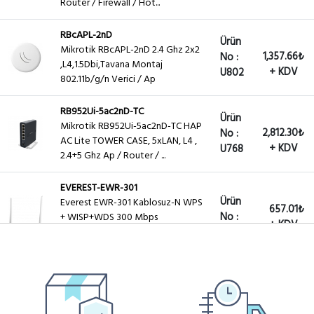
Router / Firewall / Hot...
RBcAPL-2nD
Ürün
Mikrotik RBcAPL-2nD 2.4 Ghz 2x2
1,357.66₺
No :
,L4,1.5Dbi,Tavana Montaj
+ KDV
U802
802.11b/g/n Verici / Ap
RB952Ui-5ac2nD-TC
Ürün
Mikrotik RB952Ui-5ac2nD-TC HAP
2,812.30₺
No :
AC Lite TOWER CASE, 5xLAN, L4 ,
+ KDV
U768
2.4+5 Ghz Ap / Router / ...
EVEREST-EWR-301
Ürün
Everest EWR-301 Kablosuz-N WPS
657.01₺
No :
+ WISP+WDS 300 Mbps
+ KDV
Repeater+Access Point+Bridge
U808
Kablosu...