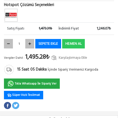
Hotspot Çözümü Seçenekleri
Satış Fiyatı
1,473.31₺
İndirimli Fiyat
1,246.07₺
SEPETE EKLE
HEMEN AL
1,495.28₺
Karşılaştırmaya Ekle
Vergiler Dahil :
15
Saat
05
Dakika
İçinde Sipariş Verirseniz Kargoda
Tıkla Whatsapp İle Sipariş Ver
Süper Hızlı Teslimat