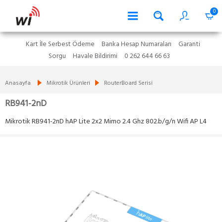
0
Kart İle Serbest Ödeme
Banka Hesap Numaraları
Garanti
Sorgu
Havale Bildirimi
0 262 644 66 63
Anasayfa
Mikrotik Ürünleri
RouterBoard Serisi
RB941-2nD
Mikrotik RB941-2nD hAP Lite 2x2 Mimo 2.4 Ghz 802.b/g/n Wifi AP L4