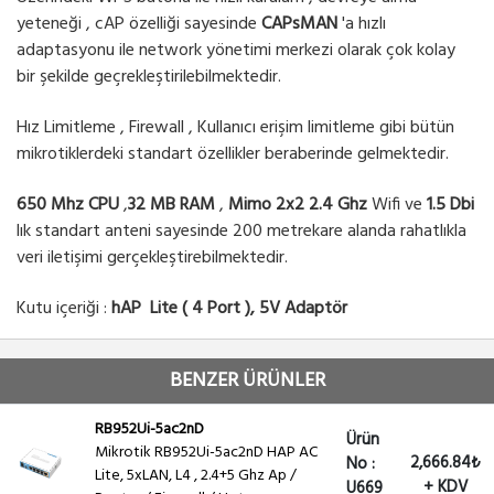
yeteneği , cAP özelliği sayesinde
CAPsMAN
'a hızlı
adaptasyonu ile network yönetimi merkezi olarak çok kolay
bir şekilde geçrekleştirilebilmektedir.
Hız Limitleme , Firewall , Kullanıcı erişim limitleme gibi bütün
mikrotiklerdeki standart özellikler beraberinde gelmektedir.
650 Mhz CPU
,
32 MB RAM
,
Mimo 2x2 2.4 Ghz
Wifi ve
1.5 Dbi
lık standart anteni sayesinde 200 metrekare alanda rahatlıkla
veri iletişimi gerçekleştirebilmektedir.
Kutu içeriği :
hAP Lite ( 4 Port ), 5V Adaptör
BENZER ÜRÜNLER
RB952Ui-5ac2nD
Ürün
Mikrotik RB952Ui-5ac2nD HAP AC
2,666.84₺
No :
Lite, 5xLAN, L4 , 2.4+5 Ghz Ap /
+ KDV
U669