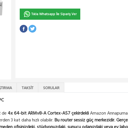
Tıkla Whatsapp İle Sipariş Ver
ŞTIRMA
TAKSIT
SORULAR
PC
R de
4x 64-bit ARMv8-A Cortex-A57 çekirdekli
Amazon Annapurna La
rden 3 kat daha hızlı olabilir.
Bu router
sessiz güç merkezidir. Gerçe
rmeden ofisinizdeki, stüdyonuzdaki, sunucu odanızdaki veya ev labor