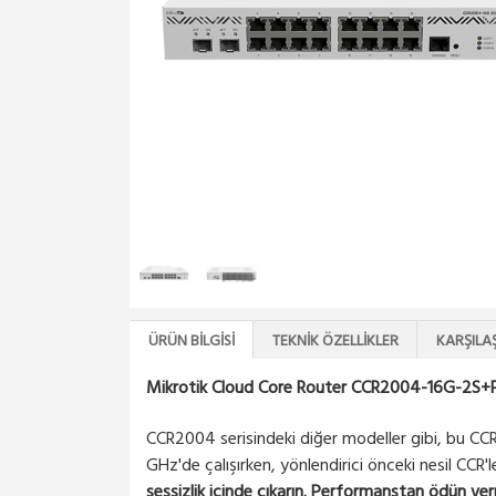
ÜRÜN BILGISI
TEKNIK ÖZELLIKLER
KARŞILA
Mikrotik Cloud Core Router CCR2004-16G-2S+
CCR2004 serisindeki diğer modeller gibi, bu CC
GHz'de çalışırken, yönlendirici önceki nesil CCR'le
sessizlik içinde çıkarın. Performanstan ödün ve