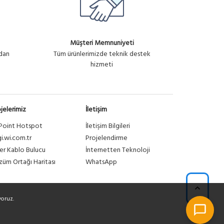
Müşteri Memnuniyeti
ndan
Tüm ürünlerimizde teknik destek
hizmeti
jelerimiz
İletişim
Point Hotspot
İletişim Bilgileri
gi.wi.com.tr
Projelendirme
er Kablo Bulucu
İnternetten Teknoloji
üm Ortağı Haritası
WhatsApp
yoruz.