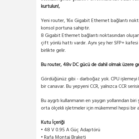
kurtulun!,
Yeni router, 16x Gigabit Ethernet bağlantı nokta
konsol portuna sahiptir.
8 Gigabit Ethernet bağlantı noktasından oluşan 
çift yönlü hattı vardır. Aynı şey her SFP+ kafesi
birlikte gelir.
Bu router, 48v DC gücü de dahil olmak üzere geni
Gördüğünüz gibi - darboğaz yok. CPU işlemeyi ka
bir canavar. Bu yepyeni CCR, yalnızca CCR serisi
Bu aygıtı kullanmanın en yaygın yollarından biri 
orta ölçekli işletmeler için mükemmel hepsi bir 
Kutu İçeriği
• 48 V 0.95 A Güç Adaptörü
• Rafa Montaj Braketi