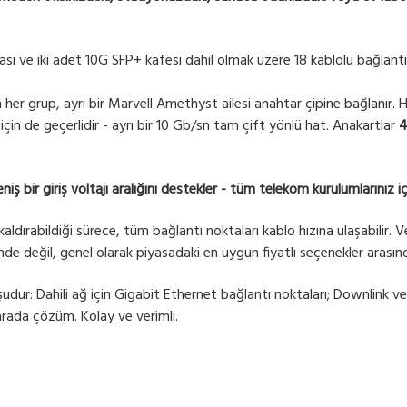
sı ve iki adet 10G SFP+ kafesi dahil olmak üzere 18 kablolu bağlantı
her grup, ayrı bir Marvell Amethyst ailesi anahtar çipine bağlanır. 
 için de geçerlidir - ayrı bir 10 Gb/sn tam çift yönlü hat. Anakartlar
4
ş bir giriş voltajı aralığını destekler - tüm telekom kurulumlarınız
ldırabildiği sürece, tüm bağlantı noktaları kablo hızına ulaşabilir.
nde değil, genel olarak piyasadaki en uygun fiyatlı seçenekler arasınd
şudur: Dahili ağ için Gigabit Ethernet bağlantı noktaları; Downlink ve
arada çözüm. Kolay ve verimli.