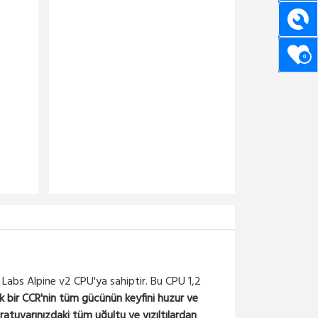
0
bs Alpine v2 CPU'ya sahiptir. Bu CPU 1,2
k bir CCR'nin tüm gücünün keyfini huzur ve
atuvarınızdaki tüm uğultu ve vızıltılardan