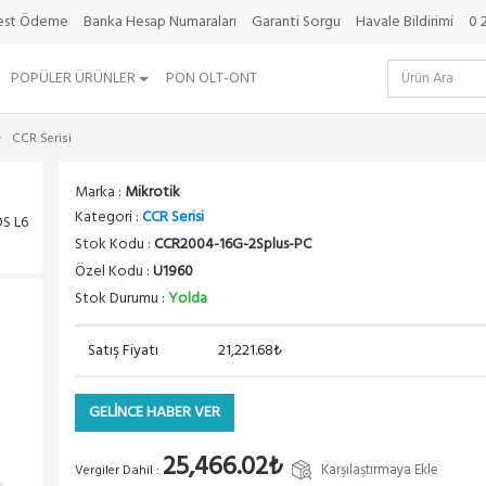
best Ödeme
Banka Hesap Numaraları
Garanti Sorgu
Havale Bildirimi
0 
POPÜLER ÜRÜNLER
PON OLT-ONT
CCR Serisi
Marka :
Mikrotik
Kategori :
CCR Serisi
S L6
Stok Kodu :
CCR2004-16G-2Splus-PC
Özel Kodu :
U1960
Stok Durumu :
Yolda
Satış Fiyatı
21,221.68₺
GELİNCE HABER VER
25,466.02₺
Karşılaştırmaya Ekle
Vergiler Dahil :