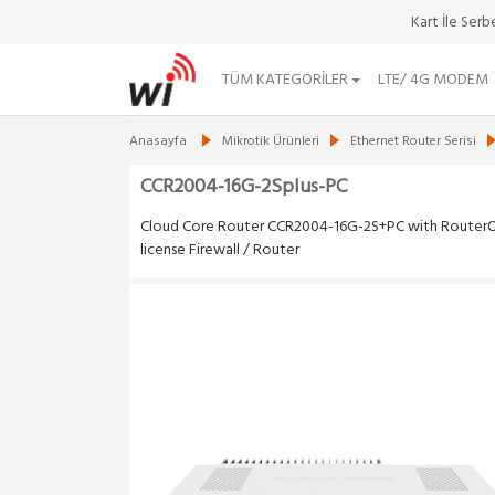
Kart İle Ser
TÜM KATEGORILER
LTE/ 4G MODEM
Anasayfa
Mikrotik Ürünleri
Ethernet Router Serisi
CCR2004-16G-2Splus-PC
Cloud Core Router CCR2004-16G-2S+PC with RouterO
license Firewall / Router