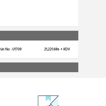
rün No : U1709
21,221.68₺ + KDV