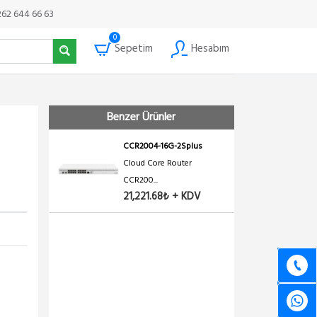
262 644 66 63
0
Sepetim
Hesabım
Benzer Ürünler
CCR2004-16G-2Splus
Cloud Core Router
CCR200...
21,221.68₺ + KDV