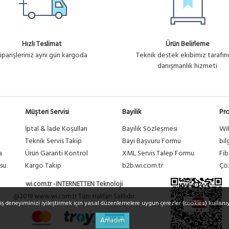
Hızlı Teslimat
Ürün Belirleme
iparişleriniz aynı gün kargoda
Teknik destek ekibimiz tarafı
danışmanlık hizmeti
Müşteri Servisi
Bayilik
Pro
İptal & İade Koşulları
Bayilik Sözleşmesi
Wi
a
Teknik Servis Takip
Bayi Başvuru Formu
bil
a
Ürün Garanti Kontrol
XML Servis Talep Formu
Fib
su
Kargo Takip
b2b.wi.com.tr
Çöz
wi.com.tr -INTERNETTEN Teknoloji
@2019 www.wi.com.tr Tüm Hakları Saklıdır.
riş deneyiminizi iyileştirmek için yasal düzenlemelere uygun çerezler (cookies) kullanı
Anladım