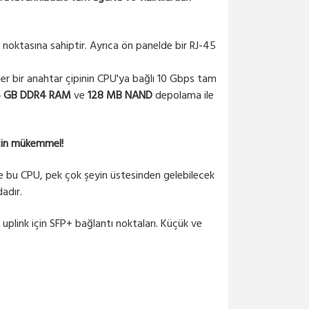
 noktasına sahiptir. Ayrıca ön panelde bir RJ-45
Her bir anahtar çipinin CPU'ya bağlı 10 Gbps tam
 GB DDR4 RAM
ve
128 MB NAND
depolama ile
 için mükemmel!
 Ve bu CPU, pek çok şeyin üstesinden gelebilecek
adır.
 uplink için SFP+ bağlantı noktaları. Küçük ve