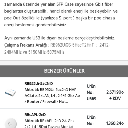
zamanda üzerinde yer alan SFP Case sayesinde Gbit fiber
bağlantısı oluşturabilir , harici olarak enerji ile besleyebilir ve
poe Out özelliği ile (yanlızca 5. port ) başka bir poe cihaza
enerji beslemesi gönderebilirsiniz.
Aynı zamanda USB ile dışarı besleme gerçekleştirebilirsiniz.
Çalışma Frekans Aralığı :
RB962UiGS-5HacT2HnT : 2412-
2484MHz ve 5150MHz-5875MHz
BENZER ÜRÜNLER
RB952Ui-5ac2nD
Ürün
Mikrotik RB952Ui-5ac2nD HAP
2,671.90₺
No :
AC Lite, 5xLAN, L4 , 2.4+5 Ghz Ap
+ KDV
U669
/ Router / Firewall / Hot...
RBcAPL-2nD
Ürün
Mikrotik RBcAPL-2nD 2.4 Ghz
1,360.24₺
No :
2x2 ,L4,1.5Dbi,Tavana Montaj