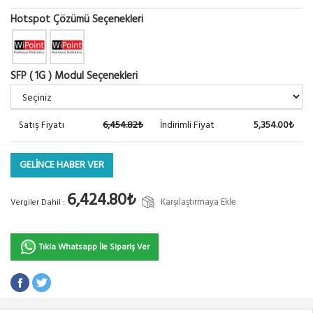
Hotspot Çözümü Seçenekleri
SFP ( 1G ) Modul Seçenekleri
Satış Fiyatı
6,454.82₺
İndirimli Fiyat
5,354.00₺
GELİNCE HABER VER
6,424.80₺
Karşılaştırmaya Ekle
Vergiler Dahil :
Tıkla Whatsapp İle Sipariş Ver