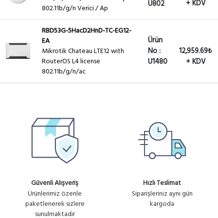
+ KDV
U802
802.11b/g/n Verici / Ap
RBD53G-5HacD2HnD-TC-EG12-
Ürün
EA
No :
12,959.69₺
Mikrotik Chateau LTE12 with
RouterOS L4 license
U1480
+ KDV
802.11b/g/n/ac
Güvenli Alışveriş
Hızlı Teslimat
Ürünlerimiz özenle
Siparişleriniz aynı gün
paketlenerek sizlere
kargoda
sunulmaktadır