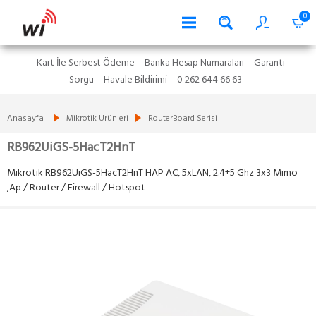
0
Kart İle Serbest Ödeme
Banka Hesap Numaraları
Garanti
Sorgu
Havale Bildirimi
0 262 644 66 63
Anasayfa
Mikrotik Ürünleri
RouterBoard Serisi
RB962UiGS-5HacT2HnT
Mikrotik RB962UiGS-5HacT2HnT HAP AC, 5xLAN, 2.4+5 Ghz 3x3 Mimo
,Ap / Router / Firewall / Hotspot