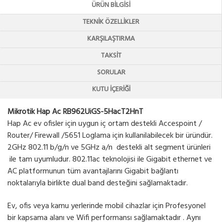
ÜRÜN BILGISI
TEKNIK ÖZELLIKLER
KARŞILAŞTIRMA
TAKSIT
SORULAR
KUTU İÇERIĞI
Mikrotik Hap Ac RB962UiGS-5HacT2HnT
Hap Ac ev ofisler için uygun iç ortam destekli Accespoint /
Router/ Firewall /5651 Loglama için kullanilabilecek bir üründür.
2GHz 802.11 b/g/n ve 5GHz a/n destekli alt segment ürünleri
ile tam uyumludur. 802.11ac teknolojisi ile Gigabit ethernet ve
AC platformunun tüm avantajlarını Gigabit bağlantı
noktalarıyla birlikte dual band desteğini sağlamaktadır.
Ev, ofis veya kamu yerlerinde mobil cihazlar için Profesyonel
bir kapsama alanı ve Wifi performansı sağlamaktadır . Aynı