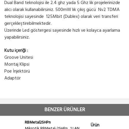
Dual Band teknolojisi ile 2.4 ghz yada 5 Ghz lik projelerinizde
alıcı olarak kullanabilirsiniz. 500mW lık çıkış gücü Nv2 TDMA
teknolojisi sayesinde 125Mbit (Dublex) olarak veri transferi
gerçekleştirebilmektedir.
Üzerinde Led göstergesi sayesinde hızlı ve kolayca ayarlama
yapabilirsiniz.
Kutu içeriği :
Groove Unitesi
Montaj Klipsi
Poe İnjektörü
Adaptör
BENZER ÜRÜNLER
RBMetal2SHPn
Ürün
Mikrotik RBMetal-2SHPn , 1 LAN,