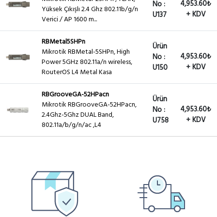
4,953.60₺
No :
Yüksek Çıkışlı 2.4 Ghz 802.11b/g/n
+ KDV
U137
Verici / AP 1600 m...
RBMetal5SHPn
Ürün
Mikrotik RBMetal-5SHPn, High
4,953.60₺
No :
Power 5GHz 802.11a/n wireless,
+ KDV
U150
RouterOS L4 Metal Kasa
RBGrooveGA-52HPacn
Ürün
Mikrotik RBGrooveGA-52HPacn,
4,953.60₺
No :
2.4Ghz-5Ghz DUAL Band,
+ KDV
U758
802.11a/b/g/n/ac ,L4