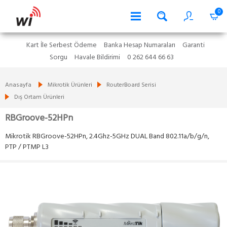
0
Kart İle Serbest Ödeme
Banka Hesap Numaraları
Garanti
Sorgu
Havale Bildirimi
0 262 644 66 63
Anasayfa
Mikrotik Ürünleri
RouterBoard Serisi
Dış Ortam Ürünleri
RBGroove-52HPn
Mikrotik RBGroove-52HPn, 2.4Ghz-5GHz DUAL Band 802.11a/b/g/n,
PTP / PTMP L3