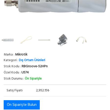
Marka :
Mikrotik
Kategori :
Dış Ortam Ürünleri
Stok Kodu :
RBGroove-52HPn
Özel Kodu :
U574
Stok Durumu :
Ön Siparişle
Satış Fiyatı
2,952.15₺
Ön Siparişte Bulun