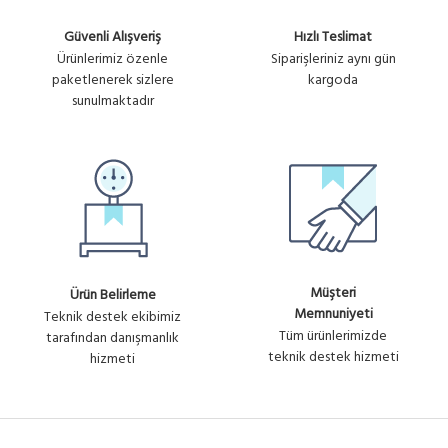
Ürün
Mikrotik RB952Ui-5ac2nD-TC
Güvenli Alışveriş
Hızlı Teslimat
No :
2,816.89₺
HAP AC Lite TOWER CASE,
Ürünlerimiz özenle
Siparişleriniz aynı gün
5xLAN, L4 , 2.4+5 Ghz Ap / Router
U768
+ KDV
paketlenerek sizlere
kargoda
/ ...
sunulmaktadır
Müşteri
Ürün Belirleme
Memnuniyeti
Teknik destek ekibimiz
Tüm ürünlerimizde
tarafından danışmanlık
teknik destek hizmeti
hizmeti