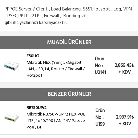
PPPOE Server / Client , Load Balancing, 5651,Hotspot , Log, VPN
: IPSEC,PPTP,L2TP , Firewall , Bonding vb.
gibi ihtiyaçlarınızı karşılayacaktır.
MUADİL ÜRÜNLER
E50UG
Ürün
Mikrotik HEX (Yeni) 5xGigabit
2,865.45₺
No :
LAN, USB, L4, Router / Firewall /
+ KDV
U2141
Hotspot
BENZER ÜRÜNLER
RB750UPr2
Ürün
Mikrotik RB750P-UP r2 HEX POE
2,937.91₺
No :
LITE ,4x 10/100 LAN, 24V Passive
+ KDV
U159
Poe , L4