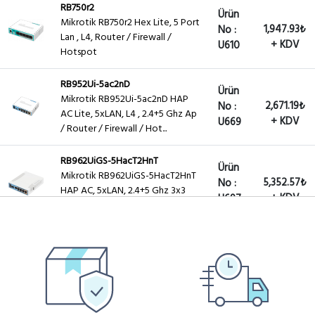
RB750r2
Ürün
Mikrotik RB750r2 Hex Lite, 5 Port
1,947.93₺
No :
Lan , L4, Router / Firewall /
+ KDV
U610
Hotspot
RB952Ui-5ac2nD
Ürün
Mikrotik RB952Ui-5ac2nD HAP
2,671.19₺
No :
AC Lite, 5xLAN, L4 , 2.4+5 Ghz Ap
+ KDV
U669
/ Router / Firewall / Hot...
RB962UiGS-5HacT2HnT
Ürün
Mikrotik RB962UiGS-5HacT2HnT
5,352.57₺
No :
HAP AC, 5xLAN, 2.4+5 Ghz 3x3
+ KDV
U697
Mimo ,Ap / Router / Firewall...
RB760iGS
Ürün
Mikrotik RB760iGS hEX S
3,607.17₺
No :
5xGigabit LAN, USB, L4, Router /
+ KDV
U1002
Firewall / Hotspot
RB952Ui-5ac2nD-TC