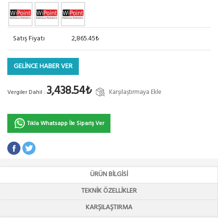
Satış Fiyatı
2,865.45₺
GELİNCE HABER VER
3,438.54₺
Karşılaştırmaya Ekle
Vergiler Dahil :
Tıkla Whatsapp İle Sipariş Ver
ÜRÜN BILGISI
TEKNIK ÖZELLIKLER
KARŞILAŞTIRMA