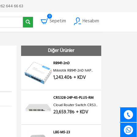
262 644 66 63
0
Sepetim
Hesabım
Diğer Ürünler
RB941-2nD
Mikrotik RB941-2nD hAP...
1,243.40₺ + KDV
CRS328-24P-4S-PLUS-RM
Cloud Router Switch CRS3...
23,659.78₺ + KDV
LBE-M5-23