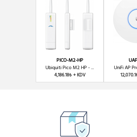
PICO-M2-HP
UAP
Ubiquiti Pico M2 HP - ...
UniFi AP Pro
4,186.18₺ + KDV
12,070.