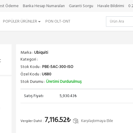
best Ödeme
Banka Hesap Numaraları
Garanti Sorgu
Havale Bildirimi
0 
POPÜLER ÜRÜNLER
PON OLT-ONT
Marka :
Ubiquiti
Kategori :
C
Stok Kodu :
PBE-5AC-300-ISO
Özel Kodu :
U680
Stok Durumu :
Üretimi Durdurulmuş
Satış Fiyatı
5,930.43₺
7,116.52₺
Karşılaştırmaya Ekle
Vergiler Dahil :