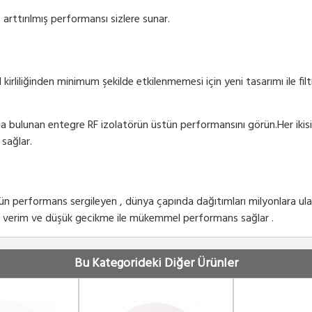
 arttırılmış performansı sizlere sunar.
irliliğinden minimum şekilde etkilenmemesi için yeni tasarımı ile fi
arda bulunan entegre RF izolatörün üstün performansını görün.Her ikisi
sağlar.
tün performans sergileyen , dünya çapında dağıtımları milyonlara ul
sek verim ve düşük gecikme ile mükemmel performans sağlar .
Bu Kategorideki Diğer Ürünler