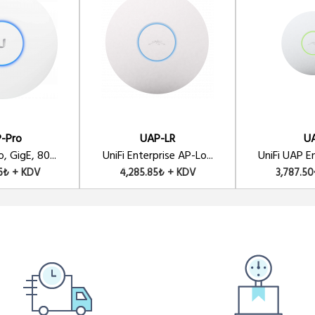
-Pro
UAP-LR
U
, GigE, 80...
UniFi Enterprise AP-Lo...
UniFi UAP En
16₺ + KDV
4,285.85₺ + KDV
3,787.5