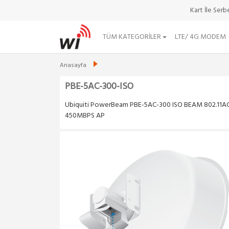
Kart İle Ser
TÜM KATEGORILER
LTE/ 4G MODEM
Anasayfa
PBE-5AC-300-ISO
Ubiquiti PowerBeam PBE-5AC-300 ISO BEAM 802.11A
450MBPS AP