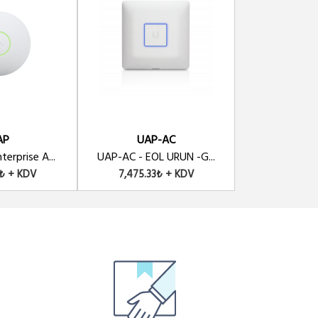
AP
UAP-AC
UAP-Outd
terprise A...
UAP-AC - EOL URUN -G...
UniFi AP, Out
0₺ + KDV
7,475.33₺ + KDV
8,581.68