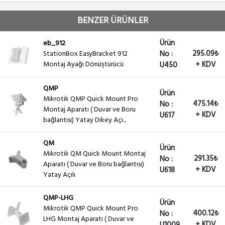
BENZER ÜRÜNLER
Ürün
eb_912
295.09₺
StationBox EasyBracket 912
No :
Montaj Ayağı Dönüştürücü
+ KDV
U450
QMP
Ürün
Mikrotik QMP Quick Mount Pro
475.14₺
No :
Montaj Aparatı ( Duvar ve Boru
+ KDV
U617
bağlantısı) Yatay Dikey Açı...
QM
Ürün
Mikrotik QM Quick Mount Montaj
291.35₺
No :
Aparatı ( Duvar ve Boru bağlantısı)
+ KDV
U618
Yatay Açılı
QMP-LHG
Ürün
Mikrotik QMP Quick Mount Pro
400.12₺
No :
LHG Montaj Aparatı ( Duvar ve
+ KDV