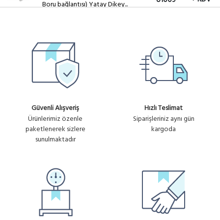
U1009
Boru bağlantısı) Yatay Dikey...
Ürün
WMK4011
700.21₺
RB4011 DUVAR BAĞLANTI MONTAJ
No :
KITI
+ KDV
U1044
Güvenli Alışveriş
Hızlı Teslimat
Ürünlerimiz özenle
Siparişleriniz aynı gün
paketlenerek sizlere
kargoda
sunulmaktadır