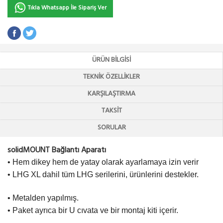
Tıkla Whatsapp İle Sipariş Ver
ÜRÜN BILGISI
TEKNIK ÖZELLIKLER
KARŞILAŞTIRMA
TAKSIT
SORULAR
solidMOUNT Bağlantı Aparatı
• Hem dikey hem de yatay olarak ayarlamaya izin verir
• LHG XL dahil tüm LHG serilerini, ürünlerini destekler.
• Metalden yapılmış.
• Paket ayrıca bir U cıvata ve bir montaj kiti içerir.