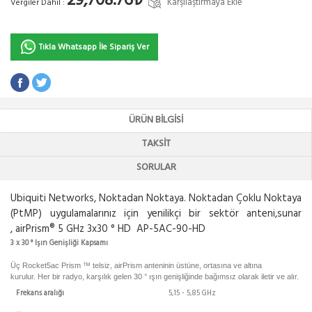
29,708.76₺
Karşılaştırmaya Ekle
Vergiler Dahil :
Tıkla Whatsapp İle Sipariş Ver
ÜRÜN BILGISI
TAKSIT
SORULAR
Ubiquiti Networks, Noktadan Noktaya. Noktadan Çoklu Noktaya
(PtMP) uygulamalarınız için yenilikçi bir sektör anteni,sunar
, airPrism® 5 GHz 3x30 ° HD AP-5AC-90-HD
3 x 30 ° Işın Genişliği Kapsamı
Üç Rocket5ac Prism ™ telsiz, airPrism anteninin üstüne, ortasına ve altına
kurulur. Her bir radyo, karşılık gelen 30 ° ışın genişliğinde bağımsız olarak iletir ve alır.
Frekans aralığı
5,15 - 5,85 GHz