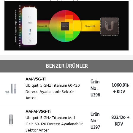
BENZER ÜRÜNLER
AM-V5G-Ti
Ürün
1,060.91₺
Ubiquiti 5 GHz Titanium 60-120
No :
Derece Ayarlanabilir Sektör
+ KDV
U396
Anten
AM-M-V5G-Ti
Ürün
823.12₺ +
Ubiquiti 5 GHz Titanium Mid-
No :
Gain 60-120 Derece Ayarlanabilir
KDV
U397
Sektör Anten