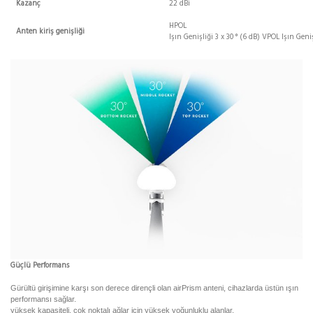
Kazanç
22 dBi
HPOL
Anten kiriş genişliği
Işın Genişliği 3 x 30 ° (6 dB) VPOL Işın Geniş
Güçlü Performans
Gürültü girişimine karşı son derece dirençli olan airPrism anteni, cihazlarda üstün ışın
performansı sağlar.
yüksek kapasiteli, çok noktalı ağlar için yüksek yoğunluklu alanlar.