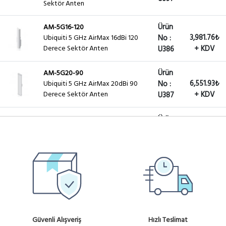
Sektör Anten
Ürün
AM-5G16-120
3,981.76₺
Ubiquiti 5 GHz AirMax 16dBi 120
No :
Derece Sektör Anten
+ KDV
U386
Ürün
AM-5G20-90
6,551.93₺
Ubiquiti 5 GHz AirMax 20dBi 90
No :
Derece Sektör Anten
+ KDV
U387
Ürün
AM-5G19-120
6,501.92₺
Ubiquiti 5 GHz AirMax 19dBi 120
No :
Derece Sektör Anten
+ KDV
U388
Ürün
AM-2G15-120
6,751.99₺
Ubiquiti 2.4 Ghz Airmax 15dBi 120
No :
Derece Sektörel Anten
+ KDV
U354
Ürün
AM-2G16-90
Güvenli Alışveriş
Hızlı Teslimat
6,251.84₺
Ubiquiti 2.4 Ghz Airmax 16dBi 90
No :