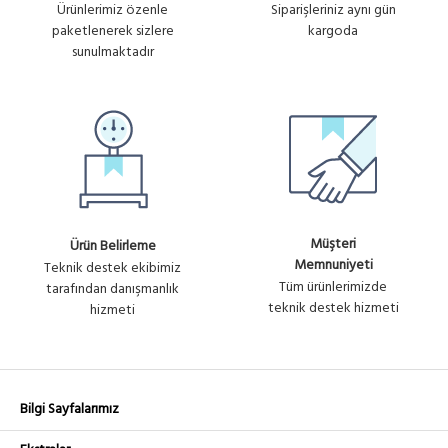
Ürünlerimiz özenle
Siparişleriniz aynı gün
Derece Sektörel Anten
+ KDV
U355
paketlenerek sizlere
kargoda
sunulmaktadır
Ürün
AM-5G17-90
5,951.75₺
Ubiquiti 5 GHz AirMax 17dBi 90
No :
Derece Sektör Anten
+ KDV
U356
Müşteri
Ürün Belirleme
Memnuniyeti
Teknik destek ekibimiz
Tüm ürünlerimizde
tarafından danışmanlık
teknik destek hizmeti
hizmeti
Bilgi Sayfalarımız