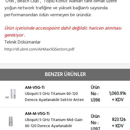
Otel , Beach Club , Toplu Konut Alanları tahil olmak üzere
yoğun network trafiğine ve yüksek bağlantı sayısında
performansından ödün vermeyen bir üründür.
Ürün içerisinde accesspoint dahil değildir. haricen alınması
gerekiyor .
Teknik Dökümanlar
http://dl.ubnt.com/AirMax5GSectors.pdf
BENZER ÜRÜNLER
Ürün
AM-V5G-Ti
1,060.91₺
Ubiquiti 5 GHz Titanium 60-120
No :
Derece Ayarlanabilir Sektör Anten
+ KDV
U396
AM-M-V5G-Ti
Ürün
823.12₺
Ubiquiti 5 GHz Titanium Mid-Gain
No :
60-120 Derece Ayarlanabilir
+ KDV
U397