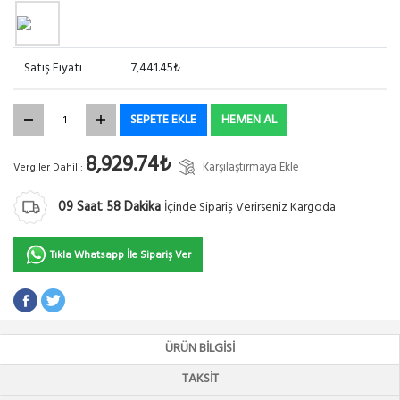
Satış Fiyatı
7,441.45₺
SEPETE EKLE
HEMEN AL
8,929.74₺
Karşılaştırmaya Ekle
Vergiler Dahil :
09
Saat
58
Dakika
İçinde Sipariş Verirseniz Kargoda
Tıkla Whatsapp İle Sipariş Ver
ÜRÜN BILGISI
TAKSIT