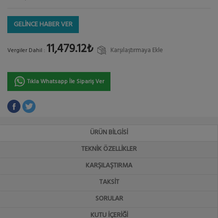
GELİNCE HABER VER
11,479.12₺
Karşılaştırmaya Ekle
Vergiler Dahil :
Tıkla Whatsapp İle Sipariş Ver
ÜRÜN BILGISI
TEKNIK ÖZELLIKLER
KARŞILAŞTIRMA
TAKSIT
SORULAR
KUTU İÇERIĞI