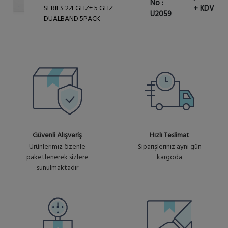
No :
SERIES 2.4 GHZ+ 5 GHZ
+ KDV
U2059
DUALBAND 5PACK
Güvenli Alışveriş
Hızlı Teslimat
Ürünlerimiz özenle
Siparişleriniz aynı gün
paketlenerek sizlere
kargoda
sunulmaktadır