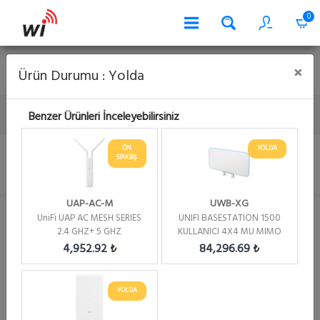
0
Kart İle Serbest Ödeme
Banka Hesap Numaraları
Garanti
×
Ürün Durumu : Yolda
Sorgu
Havale Bildirimi
0 262 644 66 63
Benzer Ürünleri İnceleyebilirsiniz
Anasayfa
Ubiquiti Ürünleri
UAP Unifi Ürünleri
UAP-AC-M-PRO
ÖN
YOLDA
SİPARİŞ
UniFi UAP AC MESH PRO SERIES 2.4 GHZ+ 5 GHZ DUALBAND
UAP-AC-M
UWB-XG
UniFi UAP AC MESH SERIES
UNIFI BASESTATION 1500
2.4 GHZ+ 5 GHZ
KULLANICI 4X4 MU MIMO
DUALBAND
(X 3)
4,952.92 ₺
84,296.69 ₺
YOLDA