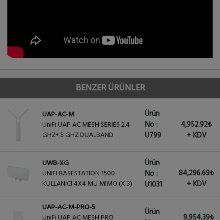
BENZER ÜRÜNLER
Ürün
UAP-AC-M
No :
4,952.92₺
UniFi UAP AC MESH SERIES 2.4
GHZ+ 5 GHZ DUALBAND
U799
+ KDV
Ürün
UWB-XG
84,296.69₺
UNIFI BASESTATION 1500
No :
KULLANICI 4X4 MU MIMO (X 3)
+ KDV
U1031
UAP-AC-M-PRO-5
Ürün
9,954.39₺
UniFi UAP AC MESH PRO