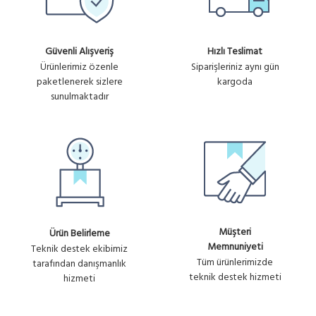
WIPOINT-50
Ürün
7,769.28₺
50 ONLINE KULLANICI
No :
Güvenli Alışveriş
Hızlı Teslimat
HOTSPOT VE LOGIN YONETIM
+ KDV
U974
Ürünlerimiz özenle
Siparişleriniz aynı gün
/ YILLIK
paketlenerek sizlere
kargoda
sunulmaktadır
WIPOINT-25
Ürün
25 ONLINE KULLANICI
4,855.80₺
No :
HOTSPOT VE LOGIN YONETIM
+ KDV
U934
/ YILLIK
Müşteri
Ürün Belirleme
Memnuniyeti
Teknik destek ekibimiz
Tüm ürünlerimizde
tarafından danışmanlık
teknik destek hizmeti
hizmeti