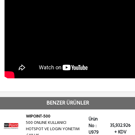
BENZER ÜRÜNLER
WIPOINT-500
Ürün
500 ONLINE KULLANICI
35,932.92₺
No :
HOTSPOT VE LOGIN YONETIM
+ KDV
U979