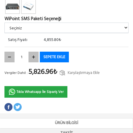
WiPoint SMS Paketi Seçeneği
Satış Fiyatı
4,855.80₺
SEPETE EKLE
5,826.96₺
Karşılaştırmaya Ekle
Vergiler Dahil :
Tıkla Whatsapp İle Sipariş Ver
ÜRÜN BILGISI