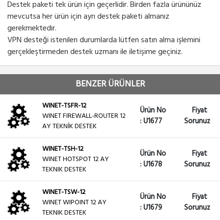
Destek paketi tek ürün için geçerlidir. Birden fazla ürününüz
mevcutsa her ürün için ayrı destek paketi almanız
gerekmektedir.
VPN desteği istenilen durumlarda lütfen satın alma işlemini
gerçekleştirmeden destek uzmanı ile iletişime geçiniz.
BENZER ÜRÜNLER
WINET-TSFR-12
Ürün No
Fiyat
WINET FIREWALL-ROUTER 12
: U1677
Sorunuz
AY TEKNİK DESTEK
WINET-TSH-12
Ürün No
Fiyat
WINET HOTSPOT 12 AY
: U1678
Sorunuz
TEKNIK DESTEK
WINET-TSW-12
Ürün No
Fiyat
WINET WIPOINT 12 AY
: U1679
Sorunuz
TEKNIK DESTEK