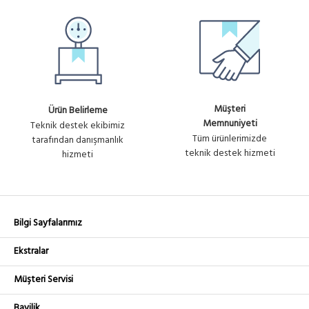
WINET-TSW-6
Ürün No
Fiyat
WINET WIPOINT 6 AY TEKNİK
: U1675
Sorunuz
DESTEK
WINET-TSFR-6
Ürün No
Fiyat
WINET FIREWALL-ROUTER 6
: U1676
Sorunuz
AY TEKNİK DESTEK
Müşteri
Ürün Belirleme
Memnuniyeti
Teknik destek ekibimiz
Tüm ürünlerimizde
tarafından danışmanlık
teknik destek hizmeti
hizmeti
Bilgi Sayfalarımız
Ekstralar
Müşteri Servisi
Bayilik