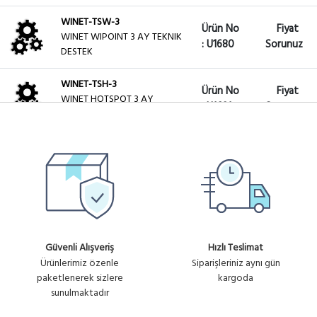
WINET-TSW-3
Ürün No
Fiyat
WINET WIPOINT 3 AY TEKNIK
: U1680
Sorunuz
DESTEK
WINET-TSH-3
Ürün No
Fiyat
WINET HOTSPOT 3 AY
: U1681
Sorunuz
TEKNIK DESTEK
WINET-TSFR-3
Ürün No
Fiyat
WINET FIREWALL-ROUTER 3
: U1682
Sorunuz
AY TEKNIK DESTEK
WINET-TSFR-1
Ürün No
3,870.72₺
WINET FIREWALL-ROUTER 1
: U1683
AY TEKNIK DESTEK
+ KDV
Güvenli Alışveriş
Hızlı Teslimat
Ürünlerimiz özenle
Siparişleriniz aynı gün
WINET-TSH-1
paketlenerek sizlere
kargoda
Ürün No
Fiyat
WINET HOTSPOT 1 AY TEKNIK
sunulmaktadır
: U1684
Sorunuz
DESTEK