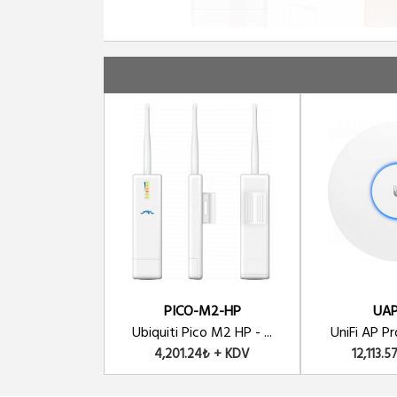
PICO-M2-HP
UAP
Ubiquiti Pico M2 HP - ...
UniFi AP Pro
4,201.24₺ + KDV
12,113.