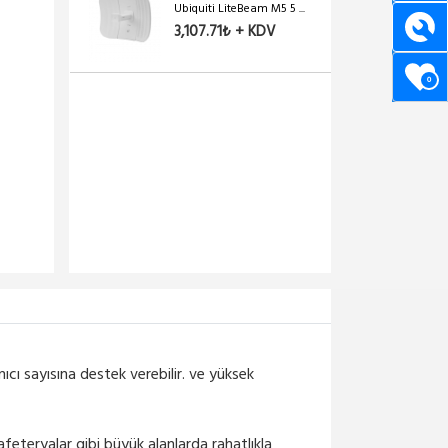
Ubiquiti LiteBeam M5 5 ...
3,107.71₺ + KDV
0
 sayısına destek verebilir. ve yüksek
Kafeteryalar gibi büyük alanlarda rahatlıkla