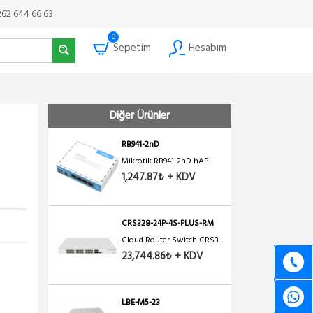
262 644 66 63
0
Sepetim
Hesabım
Diğer Ürünler
RB941-2nD
Mikrotik RB941-2nD hAP...
1,247.87₺ + KDV
CRS328-24P-4S-PLUS-RM
Cloud Router Switch CRS3...
23,744.86₺ + KDV
LBE-M5-23