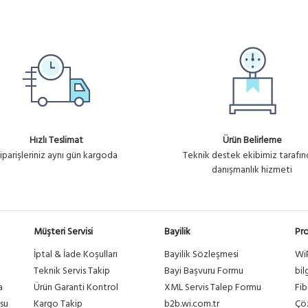
Hızlı Teslimat
Ürün Belirleme
iparişleriniz aynı gün kargoda
Teknik destek ekibimiz tarafı
danışmanlık hizmeti
Müşteri Servisi
Bayilik
Pro
İptal & İade Koşulları
Bayilik Sözleşmesi
Wi
a
Teknik Servis Takip
Bayi Başvuru Formu
bil
a
Ürün Garanti Kontrol
XML Servis Talep Formu
Fib
su
Kargo Takip
b2b.wi.com.tr
Çöz