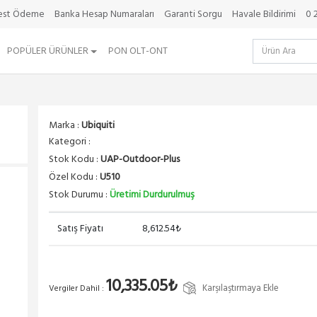
best Ödeme
Banka Hesap Numaraları
Garanti Sorgu
Havale Bildirimi
0 
POPÜLER ÜRÜNLER
PON OLT-ONT
Marka :
Ubiquiti
Kategori :
Stok Kodu :
UAP-Outdoor-Plus
Özel Kodu :
U510
Stok Durumu :
Üretimi Durdurulmuş
Satış Fiyatı
8,612.54₺
10,335.05₺
Karşılaştırmaya Ekle
Vergiler Dahil :