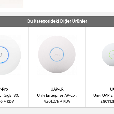
Bu Kategorideki Diğer Ürünler
-Pro
UAP-LR
U
, GigE, 80...
UniFi Enterprise AP-Lo...
UniFi UAP En
57₺ + KDV
4,301.27₺ + KDV
3,801.1