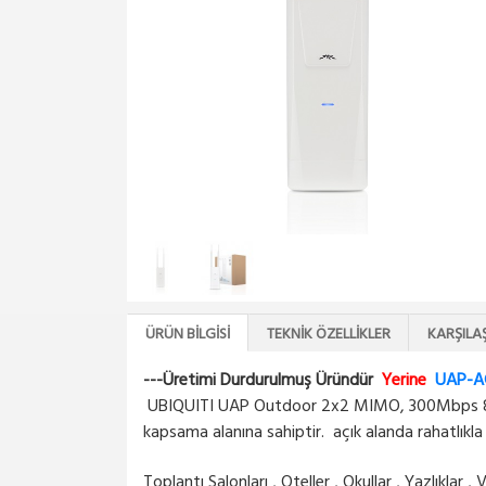
ÜRÜN BILGISI
TEKNIK ÖZELLIKLER
KARŞILA
---Üretimi Durdurulmuş Üründür
Yerine
UAP-A
UBIQUITI UAP Outdoor 2x2 MIMO, 300Mbps 802.11
kapsama alanına sahiptir. açık alanda rahatlıkl
Toplantı Salonları , Oteller , Okullar , Yazlıklar