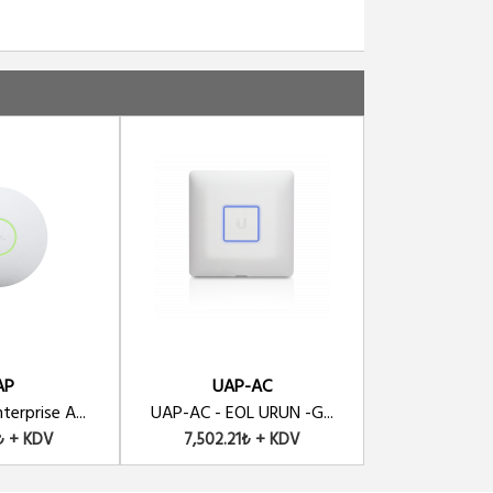
AP
UAP-AC
PBE-M
terprise A...
UAP-AC - EOL URUN -G...
Ubiquiti Powe
2₺ + KDV
7,502.21₺ + KDV
5,292.82