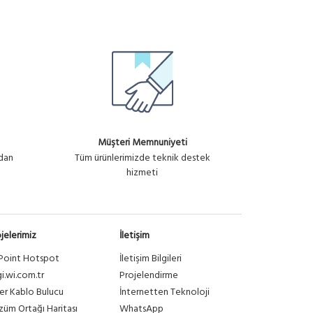
Müşteri Memnuniyeti
ndan
Tüm ürünlerimizde teknik destek
hizmeti
jelerimiz
İletişim
Point Hotspot
İletişim Bilgileri
gi.wi.com.tr
Projelendirme
er Kablo Bulucu
İnternetten Teknoloji
üm Ortağı Haritası
WhatsApp