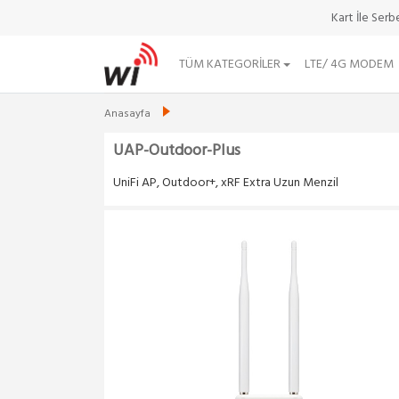
Kart İle Ser
TÜM KATEGORILER
LTE/ 4G MODEM
Anasayfa
UAP-Outdoor-Plus
UniFi AP, Outdoor+, xRF Extra Uzun Menzil