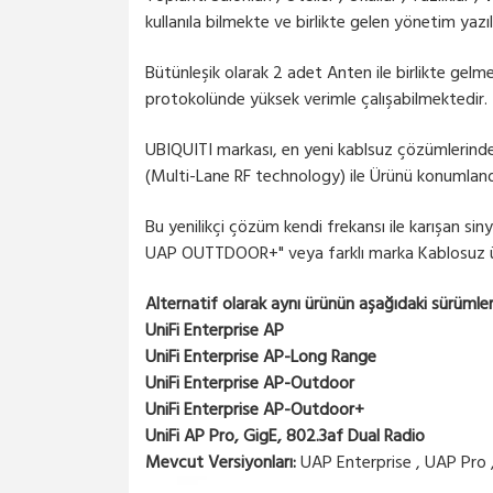
kullanıla bilmekte ve birlikte gelen yönetim yazıl
Bütünleşik olarak 2 adet Anten ile birlikte gel
protokolünde yüksek verimle çalışabilmektedir.
UBIQUITI markası, en yeni kablsuz çözümlerinden
(Multi-Lane RF technology) ile Ürünü konumlandırd
Bu yenilikçi çözüm kendi frekansı ile karışan siny
UAP OUTTDOOR+" veya farklı marka Kablosuz ürü
Alternatif olarak aynı ürünün aşağıdaki sürümle
UniFi Enterprise AP
UniFi Enterprise AP-Long Range
UniFi Enterprise AP-Outdoor
UniFi Enterprise AP-Outdoor+
UniFi AP Pro, GigE, 802.3af Dual Radio
Mevcut Versiyonları:
UAP Enterprise , UAP Pr