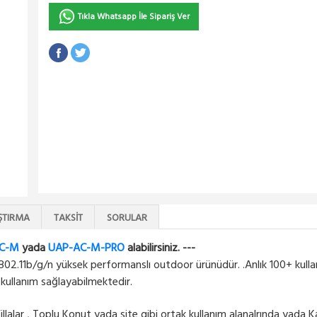
Tıkla Whatsapp İle Sipariş Ver
ŞTIRMA
TAKSIT
SORULAR
C-M
yada
UAP-AC-M-PRO
alabilirsiniz. ---
b/g/n yüksek performanslı outdoor ürünüdür. .Anlık 100+ kullanıcı
a kullanım sağlayabilmektedir.
 , Villalar , Toplu Konut yada site gibi ortak kullanım alanalrında yada 