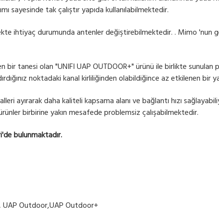
ımı sayesinde tak çalıştır yapıda kullanılabilmektedir.
mekte ihtiyaç durumunda antenler değiştirebilmektedir. . Mimo 'nun 
 bir tanesi olan "UNIFI UAP OUTDOOR+" ürünü ile birlikte sunulan pa
ığınız noktadaki kanal kirliliğinden olabildiğince az etkilenen bir yap
alleri ayırarak daha kaliteli kapsama alanı ve bağlantı hızı sağlayabil
nler birbirine yakın mesafede problemsiz çalışabilmektedir.
ri'de bulunmaktadır.
o , UAP Outdoor,UAP Outdoor+