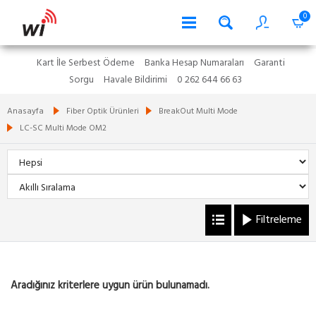
0
Kart İle Serbest Ödeme
Banka Hesap Numaraları
Garanti
Sorgu
Havale Bildirimi
0 262 644 66 63
Anasayfa
Fiber Optik Ürünleri
BreakOut Multi Mode
LC-SC Multi Mode OM2
Filtreleme
Aradığınız kriterlere uygun ürün bulunamadı.