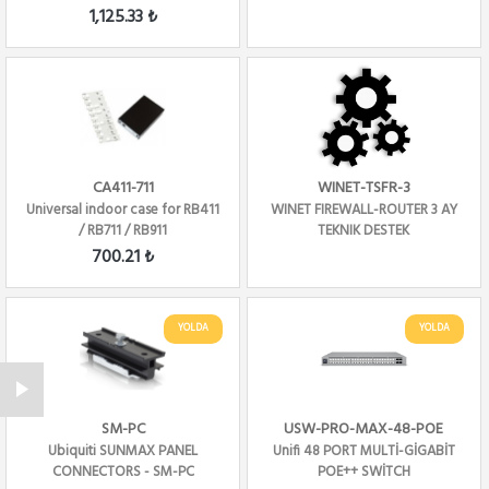
1,125.33 ₺
CA411-711
WINET-TSFR-3
Universal indoor case for RB411
WINET FIREWALL-ROUTER 3 AY
/ RB711 / RB911
TEKNIK DESTEK
700.21 ₺
YOLDA
YOLDA
SM-PC
USW-PRO-MAX-48-POE
Ubiquiti SUNMAX PANEL
Unifi 48 PORT MULTİ-GİGABİT
CONNECTORS - SM-PC
POE++ SWİTCH