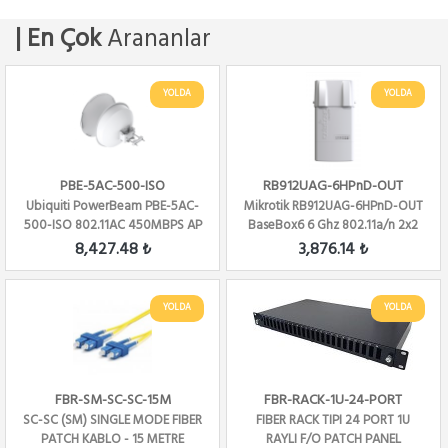
| En Çok
Arananlar
YOLDA
YOLDA
PBE-5AC-500-ISO
RB912UAG-6HPnD-OUT
Ubiquiti PowerBeam PBE-5AC-
Mikrotik RB912UAG-6HPnD-OUT
500-ISO 802.11AC 450MBPS AP
BaseBox6 6 Ghz 802.11a/n 2x2
Mimo PT...
8,427.48 ₺
3,876.14 ₺
YOLDA
YOLDA
FBR-SM-SC-SC-15M
FBR-RACK-1U-24-PORT
SC-SC (SM) SINGLE MODE FIBER
FIBER RACK TIPI 24 PORT 1U
PATCH KABLO - 15 METRE
RAYLI F/O PATCH PANEL