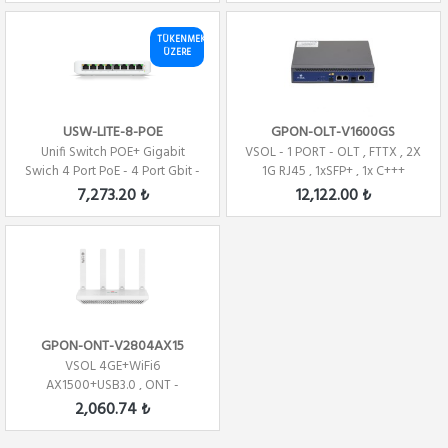
TÜKENMEK
ÜZERE
USW-LITE-8-POE
GPON-OLT-V1600GS
Unifi Switch POE+ Gigabit
VSOL - 1 PORT - OLT , FTTX , 2X
Swich 4 Port PoE - 4 Port Gbit -
1G RJ45 , 1xSFP+ , 1x C+++
8 Port
7,273.20 ₺
12,122.00 ₺
GPON-ONT-V2804AX15
VSOL 4GE+WiFi6
AX1500+USB3.0 , ONT -
GPON,XPON , Router
2,060.74 ₺