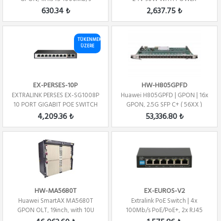
ADAPTER 24V 2.5A
630.34 ₺
2,637.75 ₺
TÜKENMEK
ÜZERE
EX-PERSES-10P
HW-H805GPFD
EXTRALINK PERSES EX-SG1008P
Huawei H805GPFD | GPON | 16x
10 PORT GIGABIT POE SWITCH
GPON, 2.5G SFP C+ ( 56XX )
(8X PORT PO...
4,209.36 ₺
53,336.80 ₺
HW-MA5680T
EX-EUROS-V2
Huawei SmartAX MA5680T
Extralink PoE Switch | 4x
GPON OLT, 19inch, with 10U
100Mb/s PoE/PoE+, 2x RJ45
height 14 servic...
Uplink 100Mb/s...