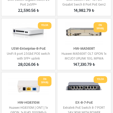
Port 2xSFP+
Gigabit Swich 8 Port PoE Gen2
150Watt 2x...
22,590.56 ₺
14,982.79 ₺
YOLDA
ÖN
SİPARİŞ
USW-Enterprise-8-PoE
HW-MA5608T
UniFi 8 port 2.5GbE POE switch
Huawei MA5608T OLT GPON 1x
with SFP+ uplink
MCUD1 UPLINK 10G, MPWA
(DC+DC)
28,026.06 ₺
147,330.79 ₺
ÖN
YOLDA
SİPARİŞ
HW-HG8310M
EX-8-7-PoE
Huawei HG8310M | ONT | 1x
Extralink PoE Switch 8-7 PORT
GPON, 1x RJ45 1000Mb/s
24V 90W WITH POWER