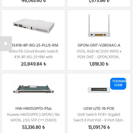
46,063.60 ₺
1,575.86 ₺
CRS418-8P-8G-2S-PLUS-RM
GPON-ONT-V2804AC-A
MikroTik Cloud Router Switch
VSOL 4GE+AC1200 WiFi5 x
418-8P-8G-2S+RM with
PON ONT - GPON,XPON ,
RouterOS L5, rac...
Router
20,849.84 ₺
1,818.30 ₺
TÜKENMEK
ÜZERE
HW-H805GPFD-Plus
USW-LITE-16-POE
Huawei H805GPFD | GPON | 16x
Unifi Switch POE+ Gigabit
GPON, 2.5G SFP C++ (56XX)
Swich 8 Port PoE - 8 Port Gbit -
16 Port
53,336.80 ₺
13,091.76 ₺