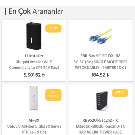
| En Çok
Arananlar
YOLDA
U-Installer
FBR-SM-SC-SC-DX-1M
Ubiquiti Installer Wi-Fi
SC-SC (SM) SINGLE MODE FIBER
Connectivity to CPE 24V Pasif
PATCH KABLO - 1 METRE ( DX )
PoE
5,501.62 ₺
184.52 ₺
ÖN
YOLDA
SİPARİŞ
AF-3X
RB952Ui-5ac2nD-TC
Ubiquiti AirFiber 5 Ghz 3X Series
Mikrotik RB952Ui-5ac2nD-TC
PTP 3.3-3.9 Ghz
HAP AC Lite TOWER CASE,