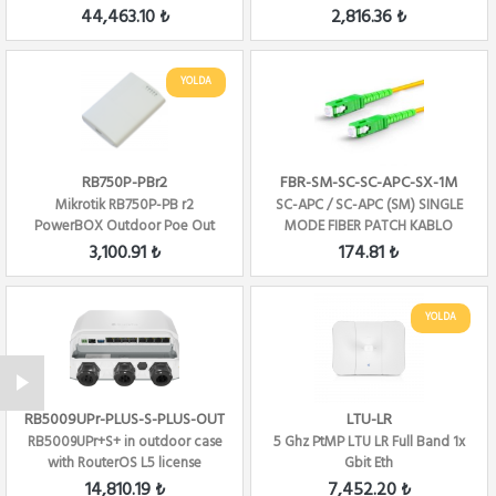
5xLAN, L4 , 2.4...
44,463.10 ₺
2,816.36 ₺
YOLDA
RB750P-PBr2
FBR-SM-SC-SC-APC-SX-1M
Mikrotik RB750P-PB r2
SC-APC / SC-APC (SM) SINGLE
PowerBOX Outdoor Poe Out
MODE FIBER PATCH KABLO
Router ,L4
SIMPLEX - 1 METRE
3,100.91 ₺
174.81 ₺
YOLDA
RB5009UPr-PLUS-S-PLUS-OUT
LTU-LR
RB5009UPr+S+ in outdoor case
5 Ghz PtMP LTU LR Full Band 1x
with RouterOS L5 license
Gbit Eth
14,810.19 ₺
7,452.20 ₺