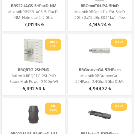
RB922UAGS-5HPacD-NM
RBOmniTikUPA-5HnD
Mikrotik RB922UAGS-5HPacD-
Mikrotik RBOmniTikUPA-5HnD
NM, Netmetal 5, 5 Ghz,
5Ghz 2x7.5 dBi, 802.11a/n, Poe
802.11ac, 2x2 Mim...
Out, PT...
7,011.95 ₺
4,145.24 ₺
END OF
YOLDA
LIFE
RBQRTG-2SHPND
RBGrooveGA-52HPacn
Mikrotik RBQRTG-2SHPND
Mikrotik RBGrooveGA-
Super High Power (3100mW)
52HPacn, 2.4Ghz-5Ghz DUAL
2.4Ghz PTP/PTMP L4
Band, 802.11a/b/g/n...
6,492.54 ₺
4,944.32 ₺
ÖN
YOLDA
SİPARİŞ