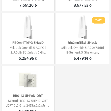
802.11ac,3x3 Mim...
,24Dbi,2x2 Mimo 10 Dere...
7,661.20 ₺
8,677.53 ₺
YOLDA
RBOmniTikPG-5HacD
RBOmniTikG-5HacD
Mikrotik Omnitik 5 AC POE
Mikrotik Omnitik 5 AC 2x7.5dBi
2x7.5dBi Bütünleşik 5 Ghz
Bütünleşik 5 Ghz Anten,
Anten, 802.11a...
802.11an/a...
6,254.95 ₺
5,479.14 ₺
RB911G-5HPnD-QRT
Mikrotik RB911G-5HPnD-QRT
,QRT 5 ,5 Ghz ,24Dbi,2x2 Mimo
10 Derece,...