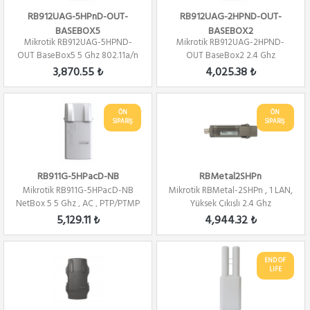
RB912UAG-5HPnD-OUT-
RB912UAG-2HPND-OUT-
BASEBOX5
BASEBOX2
Mikrotik RB912UAG-5HPND-
Mikrotik RB912UAG-2HPND-
OUT BaseBox5 5 Ghz 802.11a/n
OUT BaseBox2 2.4 Ghz
2x2 Mimo PTP/...
802.11a/n 2x2 Mimo PT...
3,870.55 ₺
4,025.38 ₺
ÖN
ÖN
SİPARİŞ
SİPARİŞ
RB911G-5HPacD-NB
RBMetal2SHPn
Mikrotik RB911G-5HPacD-NB
Mikrotik RBMetal-2SHPn , 1 LAN,
NetBox 5 5 Ghz , AC , PTP/PTMP
Yüksek Çıkışlı 2.4 Ghz
,L4
802.11b/g/...
5,129.11 ₺
4,944.32 ₺
END OF
LIFE