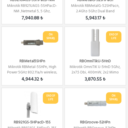
RB921UAGS-5SHPacD-NM
RBMetalG-52SHPacn
Mikrotik RB921UAGS-5SHPacD-
Mikrotik RBMetalG-52SHPacn,
NM ,Netmetal 5, 5 Ghz,
2.4Ghz-5Ghz Dual Band
802.11ac ,2x2 Mi...
802.11a/b/g/n/ac...
7,940.88 ₺
5,943.17 ₺
ÖN
END OF
SİPARİŞ
LIFE
RBMetal5SHPn
RBOmniTikU-5HnD
Mikrotik RBMetal-5SHPn, High
Mikrotik OmniTIK U-5HnD 5Ghz,
Power 5GHz 802.11a/n wireless,
2x7.5 Dbi, 400mW, 2x2 Mimo
Route...
,802.11a/...
4,944.32 ₺
3,870.55 ₺
END OF
ÖN
LIFE
SİPARİŞ
RB921GS-5HPacD-15S
RBGroove-52HPn