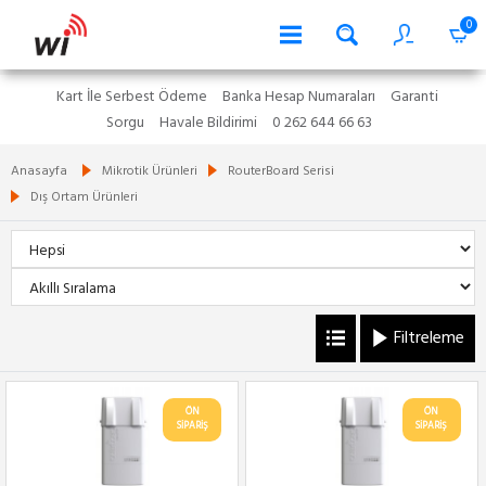
0
Kart İle Serbest Ödeme
Banka Hesap Numaraları
Garanti
Sorgu
Havale Bildirimi
0 262 644 66 63
Anasayfa
Mikrotik Ürünleri
RouterBoard Serisi
Dış Ortam Ürünleri
Filtreleme
ÖN
ÖN
SİPARİŞ
SİPARİŞ