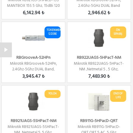
Mikrotik RB921GS-5HPacD-15S
Mikrotik RBGroove-52HPn,
MANTBOX 15S 5 Ghz, 15dBi 120
2.4Ghz-5GHz DUAL Band
ANTEN, 80...
802.11a/b/g/n, PTP...
6,142.94 ₺
2,946.62 ₺
TÜKENMEK
ÖN
ÜZERE
SİPARİŞ
RBGrooveA-52HPn
RB922UAGS-5HPacT-NM
Mikrotik RBGrooveA-52HPn,
Mikrotik RB922UAGS-5HPacT-
2.4Ghz-5Ghz DUAL Band,
NM ,Netmetal 5 , 5 Ghz,
802.11a/b/g/n, PT...
802.11ac ,3x3 Mi...
3,945.47 ₺
7,483.90 ₺
YOLDA
END OF
LIFE
RB921UAGS-5SHPacT-NM
RB911G-5HPacD-QRT
Mikrotik RB921UAGS-5SHPacT-
Mikrotik RB911G-5HPacD-
NM, Netmetal 5, 5 Ghz,
QRT,QRT 5 AC ,5 Ghz