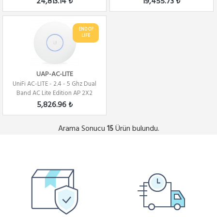
24,813.14 ₺
19,455.73 ₺
END OF
LIFE
UAP-AC-LITE
UniFi AC-LITE - 2.4 - 5 Ghz Dual
Band AC Lite Edition AP 2X2
MiMo
5,826.96 ₺
Arama Sonucu
Ürün bulundu.
15