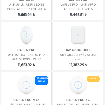
UAP-U6-LR
UAP-U6-PRO
UniFi U6-LR - UNIFI 6 LONG
UniFi U6-PRO - UNIFI 6 PRO
RANGE ACCESS POINT, WIFI 6
ACCESS POINT, WIFI 6
9,663.04 ₺
9,468.81 ₺
UAP-U7-PRO
UAP-U7-OUTDOOR
UniFi U7-PRO - UNIFI U7 PRO
Unifi Outdoor Wifi 7 Access
ACCESS POINT, WIFI 7
Point
11,653.92 ₺
12,382.29 ₺
TÜKENMEK
YOLDA
ÜZERE
UAP-U7-PRO-MAX
UAP-U7-PRO-XG
UniFi U7-PRO MAX - UNIFI U7
UniFi U7-PRO-XG - UNIFI U7 PRO