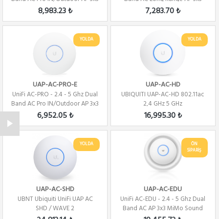
MiMo
MiMo
8,983.23 ₺
7,283.70 ₺
YOLDA
YOLDA
UAP-AC-PRO-E
UAP-AC-HD
UniFi AC-PRO - 2.4 - 5 Ghz Dual
UBIQUITI UAP-AC-HD 802.11ac
Band AC Pro IN/Outdoor AP 3x3
2,4 GHz 5 GHz
MiM...
6,952.05 ₺
16,995.30 ₺
YOLDA
ÖN
SİPARİŞ
UAP-AC-SHD
UAP-AC-EDU
UBNT Ubiquiti UniFi UAP AC
UniFi AC-EDU - 2.4 - 5 Ghz Dual
SHD / WAVE 2
Band AC AP 3x3 MiMo Sound
Station