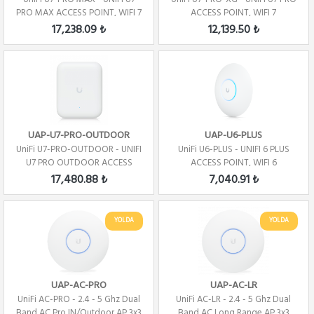
PRO MAX ACCESS POINT, WIFI 7
ACCESS POINT, WIFI 7
17,238.09 ₺
12,139.50 ₺
UAP-U7-PRO-OUTDOOR
UAP-U6-PLUS
UniFi U7-PRO-OUTDOOR - UNIFI
UniFi U6-PLUS - UNIFI 6 PLUS
U7 PRO OUTDOOR ACCESS
ACCESS POINT, WIFI 6
POINT, WIFI 7
17,480.88 ₺
7,040.91 ₺
YOLDA
YOLDA
UAP-AC-PRO
UAP-AC-LR
UniFi AC-PRO - 2.4 - 5 Ghz Dual
UniFi AC-LR - 2.4 - 5 Ghz Dual
Band AC Pro IN/Outdoor AP 3x3
Band AC Long Range AP 3x3