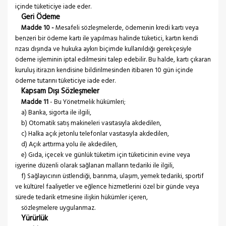
içinde tüketiciye iade eder.
Geri Ödeme
Madde 10 -
Mesafeli sözleşmelerde, ödemenin kredi kartı veya
benzeri bir ödeme kartı ile yapılması halinde tüketici, kartın kendi
rızası dışında ve hukuka aykırı biçimde kullanıldığı gerekçesiyle
ödeme işleminin iptal edilmesini talep edebilir. Bu halde, kartı çıkaran
kuruluş itirazın kendisine bildirilmesinden itibaren 10 gün içinde
ödeme tutarını tüketiciye iade eder.
Kapsam Dışı Sözleşmeler
Madde 11
- Bu Yönetmelik hükümleri;
a) Banka, sigorta ile ilgili,
b) Otomatik satış makineleri vasıtasıyla akdedilen,
c) Halka açık jetonlu telefonlar vasıtasıyla akdedilen,
d) Açık arttırma yolu ile akdedilen,
e) Gıda, içecek ve günlük tüketim için tüketicinin evine veya
işyerine düzenli olarak sağlanan malların tedariki ile ilgili,
f) Sağlayıcının üstlendiği, barınma, ulaşım, yemek tedariki, sportif
ve kültürel faaliyetler ve eğlence hizmetlerini özel bir günde veya
sürede tedarik etmesine ilişkin hükümler içeren,
sözleşmelere uygulanmaz.
Yürürlük