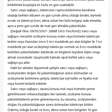
bildirilmek koşuluyla en fazla on gün uzatılabilir.
Satıcı veya sağlayıcı, tüketicinin cayma bildiriminin kendisine
ulaştığı tarihten itibaren on gün içinde almış olduğu bedeli, kıymetli
evrakı ve tüketiciyi borç altına sokan her türlü belgeyi iade etmekle,
ayrıca yirmi gün içinde de malı geri almakla yükümlüdür.
(Değişik fıkra: 09/10/2007- 26668 S.R.G Yön/6.md.) Satıcı veya
sağlayıcı mesafeli sözleşme konusu malın veya hizmetin tüketiciye
teslimi veya ifasından önce 5 inci maddede yer alan bilgiler ile 7 nci
maddede yer alan sözleşmeyi tüketiciye vermek ve 6 ncı maddede
belirtilen yükümlülükler dahilinde ön bilgilerin teyidine ilişkin onayı
almak zorundadır. Uyuşmazlık halinde ispat külfeti satıcı veya
sağlayıcıya aittir.
Haklı bir sebebe dayanmak şartıyla satıcı veya sağlayıcı,
sözleşmeden doğan ifa yükümlülüğünün süresi dolmadan ve
sözleşmede belirtmesi şartıyla, tüketiciye eşit kalite ve fiyatta mal
veya hizmet tedarik edebilir.
Satıcı veya sağlayıcı, sipariş konusu mal veya hizmetin yerine
getirilmesinin imkansızlaştığını ileri sürerek, sözleşme konusu
yükümlülüklerini yerine getiremiyorsa, bu durumu, sözleşmeden
doğan ifa yükümlülüğünün süresi dolmadan tüketiciye bildirir.
Ödemiş olduğu bedel ve borç altına sokan tüm belgeleri 10 gün