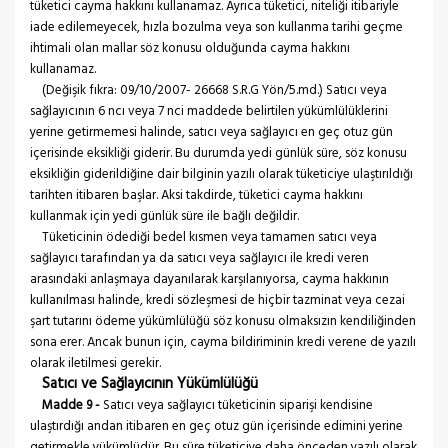
tüketici cayma hakkını kullanamaz. Ayrıca tüketici, niteliği itibariyle
iade edilemeyecek, hızla bozulma veya son kullanma tarihi geçme
ihtimali olan mallar söz konusu olduğunda cayma hakkını
kullanamaz.
(Değişik fıkra: 09/10/2007- 26668 S.R.G Yön/5.md.) Satıcı veya
sağlayıcının 6 ncı veya 7 nci maddede belirtilen yükümlülüklerini
yerine getirmemesi halinde, satıcı veya sağlayıcı en geç otuz gün
içerisinde eksikliği giderir. Bu durumda yedi günlük süre, söz konusu
eksikliğin giderildiğine dair bilginin yazılı olarak tüketiciye ulaştırıldığı
tarihten itibaren başlar. Aksi takdirde, tüketici cayma hakkını
kullanmak için yedi günlük süre ile bağlı değildir.
Tüketicinin ödediği bedel kısmen veya tamamen satıcı veya
sağlayıcı tarafından ya da satıcı veya sağlayıcı ile kredi veren
arasındaki anlaşmaya dayanılarak karşılanıyorsa, cayma hakkının
kullanılması halinde, kredi sözleşmesi de hiçbir tazminat veya cezai
şart tutarını ödeme yükümlülüğü söz konusu olmaksızın kendiliğinden
sona erer. Ancak bunun için, cayma bildiriminin kredi verene de yazılı
olarak iletilmesi gerekir.
Satıcı ve Sağlayıcının Yükümlülüğü
Madde 9 -
Satıcı veya sağlayıcı tüketicinin siparişi kendisine
ulaştırdığı andan itibaren en geç otuz gün içerisinde edimini yerine
getirmekle yükümlüdür. Bu süre tüketiciye daha önceden yazılı olarak