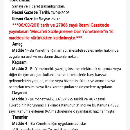
Yönetmelik
Sanayi ve Ticaret Bakanlığından:
Resmi Gazete Tarihi:
13/06/2003
Resmi Gazete Sayısı:
25137
***06/03/2011 tarih ve 27866 sayılı Resmi Gazetede
yayımlanan "Mesafeli Sözleşmelere Dair Yönetmelik"in 13.
maddesi ile yürürlükten kaldırılmıştır.***
Amaç
Madde 1 -
Bu Yönetmeliğin amacı, mesafeli sözleşmeler hakkında
uygulama usul ve esaslarını düzenlemektir.
Kapsam
Madde 2
- Bu Yönetmelik, yazılı, görsel ve elektronik ortamda veya
diğer iletişim araçları kullanılarak ve tüketicilerle karşı karşıya
gelinmeksizin yapılan, malın veya hizmetin tüketiciye anında veya
sonradan teslimi veya ifası kararlaştırılan sözleşmelere uygulanır.
Dayanak
Madde 3
- Bu Yönetmelik, 23/02/1995 tarihli ve 4077 sayılı
Tüketicinin Korunması Hakkında Kanunun 31 inci ve bu Kanuna 4822
sayılı Kanunla eklenen 9/A maddelerine dayanılarak hazırlanmıştır.
Tanımlar
Madde 4
- Bu Yönetmeliğin uygulanmasında;
a) Bakanlık: Sanayi ve Ticaret Bakanlığını,