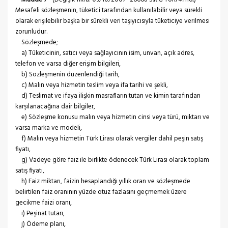
Mesafeli sözleşmenin, tüketici tarafından kullanılabilir veya sürekli
olarak erişilebilir başka bir sürekli veri taşıyıcısıyla tüketiciye verilmesi
zorunludur.
Sözleşmede;
a) Tüketicinin, satıcı veya sağlayıcının isim, unvan, açık adres,
telefon ve varsa diğer erişim bilgileri,
b) Sözleşmenin düzenlendiği tarih,
c) Malın veya hizmetin teslim veya ifa tarihi ve şekli,
d) Teslimat ve ifaya ilişkin masrafların tutarı ve kimin tarafından
karşılanacağına dair bilgiler,
e) Sözleşme konusu malın veya hizmetin cinsi veya türü, miktarı ve
varsa marka ve modeli,
f) Malın veya hizmetin Türk Lirası olarak vergiler dahil peşin satış
fiyatı,
g) Vadeye göre faiz ile birlikte ödenecek Türk Lirası olarak toplam
satış fiyatı,
h) Faiz miktarı, faizin hesaplandığı yıllık oran ve sözleşmede
belirtilen faiz oranının yüzde otuz fazlasını geçmemek üzere
gecikme faizi oranı,
ı) Peşinat tutarı,
j) Ödeme planı,