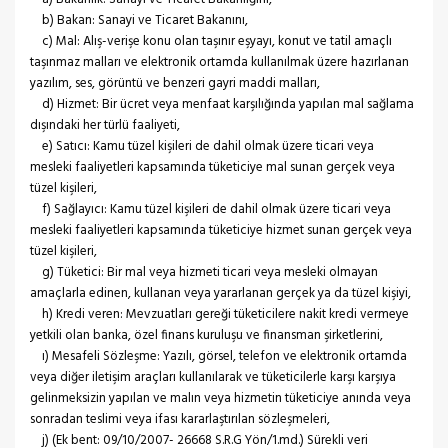
b) Bakan: Sanayi ve Ticaret Bakanını,
c) Mal: Alış-verişe konu olan taşınır eşyayı, konut ve tatil amaçlı
taşınmaz malları ve elektronik ortamda kullanılmak üzere hazırlanan
yazılım, ses, görüntü ve benzeri gayri maddi malları,
d) Hizmet: Bir ücret veya menfaat karşılığında yapılan mal sağlama
dışındaki her türlü faaliyeti,
e) Satıcı: Kamu tüzel kişileri de dahil olmak üzere ticari veya
mesleki faaliyetleri kapsamında tüketiciye mal sunan gerçek veya
tüzel kişileri,
f) Sağlayıcı: Kamu tüzel kişileri de dahil olmak üzere ticari veya
mesleki faaliyetleri kapsamında tüketiciye hizmet sunan gerçek veya
tüzel kişileri,
g) Tüketici: Bir mal veya hizmeti ticari veya mesleki olmayan
amaçlarla edinen, kullanan veya yararlanan gerçek ya da tüzel kişiyi,
h) Kredi veren: Mevzuatları gereği tüketicilere nakit kredi vermeye
yetkili olan banka, özel finans kuruluşu ve finansman şirketlerini,
ı) Mesafeli Sözleşme: Yazılı, görsel, telefon ve elektronik ortamda
veya diğer iletişim araçları kullanılarak ve tüketicilerle karşı karşıya
gelinmeksizin yapılan ve malın veya hizmetin tüketiciye anında veya
sonradan teslimi veya ifası kararlaştırılan sözleşmeleri,
j) (Ek bent: 09/10/2007- 26668 S.R.G Yön/1.md.) Sürekli veri