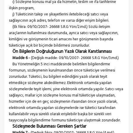
ı) Sözleşme konusu mal ya da hizmetin, teslim ve ifa tarihlerine
ilişkin program,
j) Tüketicinin talep ve şikayetlerini iletebileceği satıcı veya
sağlayıcının açık adres, telefon ve varsa diğer erişim bilgileri.
(Ek fıkra: 09/10/2007- 26668 S.R.G Yön/2.md.) Sözlü iletişim
araçlarının kullanılması durumunda, ayrıca satıcı veya sağlayıcının,
kimliğini ve görüşmenin ticari amacını her görüşmenin başında
tüketiciye açık bir biçimde bildirmesi zorunludur.
Ön Bilgilerin Doğruluğunun Yazılı Olarak Kanıtlanması
Madde 6 -
(Değişik madde: 09/10/2007- 26668 S.R.G Yön/3.md.)
Bu Yönetmeliğin 5 inci maddesinde belirtilen bilgilendirme
formunun, sözleşmenin kurulmasından önce tüketiciye verilmesi
zorunludur. Tüketici, bu bilgileri edindiğini yazılı olarak teyit
etmedikçe sözleşme akdedilemez. Elektronik ortamda yapılan
sözleşmelerde teyit işlemi, yine elektronik ortamda yapılır. Satıcı veya
sağlayıcı, mallar için sözleşme konusu mal tüketiciye ulaşmadan,
hizmetler için de en geç sözleşmenin ifasından önce yazılı olarak,
elektronik ortamda yapılan sözleşmelerde ise tüketici tarafından
kullanılabilir veya sürekli olarak erişilebilir başka bir sürekli veri
taşıyıcısıyla bilgilendirme formunu tüketiciye ulaştırmak zorundadır.
Sözleşmede Bulunması Gereken Şartlar
Madde 7
- (Değişik fıkra: 09/10/2007- 26668 S.R.G Yön/4.md.)