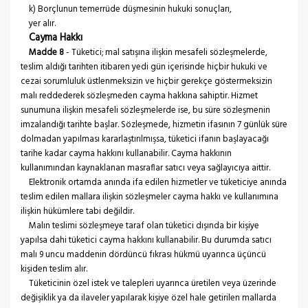
k) Borçlunun temerrüde düşmesinin hukuki sonuçları,
yer alır.
Cayma Hakkı
Madde 8
- Tüketici; mal satışına ilişkin mesafeli sözleşmelerde,
teslim aldığı tarihten itibaren yedi gün içerisinde hiçbir hukuki ve
cezai sorumluluk üstlenmeksizin ve hiçbir gerekçe göstermeksizin
malı reddederek sözleşmeden cayma hakkına sahiptir. Hizmet
sunumuna ilişkin mesafeli sözleşmelerde ise, bu süre sözleşmenin
imzalandığı tarihte başlar. Sözleşmede, hizmetin ifasının 7 günlük süre
dolmadan yapılması kararlaştırılmışsa, tüketici ifanın başlayacağı
tarihe kadar cayma hakkını kullanabilir. Cayma hakkının
kullanımından kaynaklanan masraflar satıcı veya sağlayıcıya aittir.
Elektronik ortamda anında ifa edilen hizmetler ve tüketiciye anında
teslim edilen mallara ilişkin sözleşmeler cayma hakkı ve kullanımına
ilişkin hükümlere tabi değildir.
Malın teslimi sözleşmeye taraf olan tüketici dışında bir kişiye
yapılsa dahi tüketici cayma hakkını kullanabilir. Bu durumda satıcı
malı 9 uncu maddenin dördüncü fıkrası hükmü uyarınca üçüncü
kişiden teslim alır.
Tüketicinin özel istek ve talepleri uyarınca üretilen veya üzerinde
değişiklik ya da ilaveler yapılarak kişiye özel hale getirilen mallarda