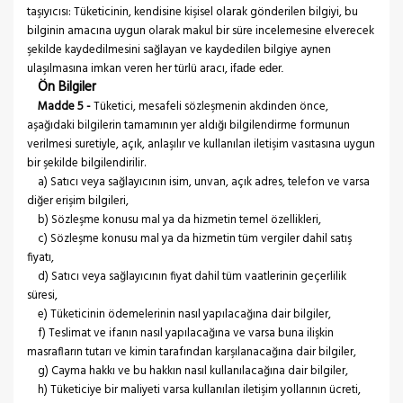
taşıyıcısı: Tüketicinin, kendisine kişisel olarak gönderilen bilgiyi, bu
bilginin amacına uygun olarak makul bir süre incelemesine elverecek
şekilde kaydedilmesini sağlayan ve kaydedilen bilgiye aynen
ulaşılmasına imkan veren her türlü aracı,
ifade eder.
Ön Bilgiler
Madde 5 -
Tüketici, mesafeli sözleşmenin akdinden önce,
aşağıdaki bilgilerin tamamının yer aldığı bilgilendirme formunun
verilmesi suretiyle, açık, anlaşılır ve kullanılan iletişim vasıtasına uygun
bir şekilde bilgilendirilir.
a) Satıcı veya sağlayıcının isim, unvan, açık adres, telefon ve varsa
diğer erişim bilgileri,
b) Sözleşme konusu mal ya da hizmetin temel özellikleri,
c) Sözleşme konusu mal ya da hizmetin tüm vergiler dahil satış
fiyatı,
d) Satıcı veya sağlayıcının fiyat dahil tüm vaatlerinin geçerlilik
süresi,
e) Tüketicinin ödemelerinin nasıl yapılacağına dair bilgiler,
f) Teslimat ve ifanın nasıl yapılacağına ve varsa buna ilişkin
masrafların tutarı ve kimin tarafından karşılanacağına dair bilgiler,
g) Cayma hakkı ve bu hakkın nasıl kullanılacağına dair bilgiler,
h) Tüketiciye bir maliyeti varsa kullanılan iletişim yollarının ücreti,