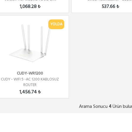
1,068.28 ₺
537.66 ₺
YOLDA
CUDY-WR1200
CUDY - WIFI 5 -AC 1200 KABLOSUZ
ROUTER
1,456.74 ₺
Arama Sonucu
Ürün bulu
4