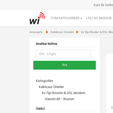
Kart İle Ser
TÜM KATEGORILER
LTE/ 4G MODEM
Anasayfa
Kablosuz Ürünler
Ev Tipi Router & DSL M
Anahtar Kelime
Ara
Kategoriler
Kablosuz Ürünler
Ev Tipi Router & DSL Modem
Xiaomi AP - Router
X
Üretici