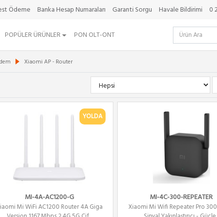
best Ödeme
Banka Hesap Numaraları
Garanti Sorgu
Havale Bildirimi
0 
POPÜLER ÜRÜNLER
PON OLT-ONT
odem
Xiaomi AP - Router
YOLDA
MI-4A-AC1200-G
MI-4C-300-REPEATER
iaomi Mi WiFi AC1200 Router 4A Giga
Xiaomi Mi Wifi Repeater Pro 30
Version 1167 Mbps 2.4G 5G Çif...
Sinyal Yakınlaştırıcı - Güçle..