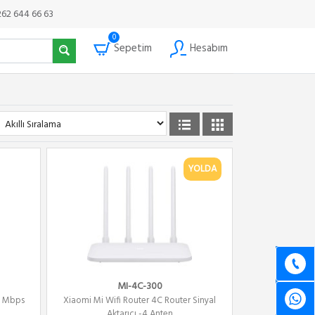
262 644 66 63
0
Sepetim
Hesabım
YOLDA
MI-4C-300
0 Mbps
Xiaomi Mi Wifi Router 4C Router Sinyal
.
Aktarıcı -4 Anten