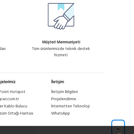
Müşteri Memnuniyeti
ndan
Tüm ürünlerimizde teknik destek
hizmeti
jelerimiz
İletişim
Point Hotspot
İletişim Bilgileri
gi.wi.com.tr
Projelendirme
er Kablo Bulucu
İnternetten Teknoloji
üm Ortağı Haritası
WhatsApp