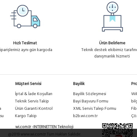
Hızlı Teslimat
Ürün Belirleme
iparişleriniz aynı gün kargoda
Teknik destek ekibimiz tarafı
danışmanlık hizmeti
Müşteri Servisi
Bayilik
Pro
İptal & İade Koşulları
Bayilik Sözleşmesi
Wi
a
Teknik Servis Takip
Bayi Başvuru Formu
bil
a
Ürün Garanti Kontrol
XML Servis Talep Formu
Fib
su
Kargo Takip
b2b.wi.com.tr
Çöz
wi.com.tr -INTERNETTEN Teknoloji
@2019 www.wi.com.tr Tüm Hakları Saklıdır.