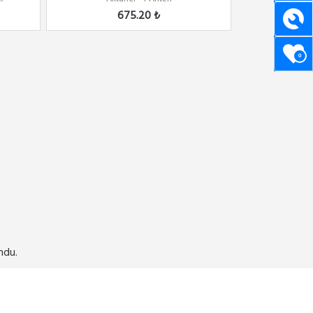
675.20 ₺
0
ndu.