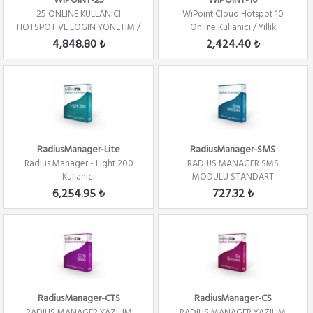
WIPOINT-25
WIPOINT-10
25 ONLINE KULLANICI
WiPoint Cloud Hotspot 10
HOTSPOT VE LOGIN YONETIM /
Online Kullanıcı / Yıllık
YILLIK
4,848.80 ₺
2,424.40 ₺
RadiusManager-Lite
RadiusManager-SMS
Radius Manager - Light 200
RADIUS MANAGER SMS
Kullanıcı
MODULU STANDART
6,254.95 ₺
727.32 ₺
RadiusManager-CTS
RadiusManager-CS
RADIUS MANAGER YAZILIM
RADIUS MANAGER YAZILIM