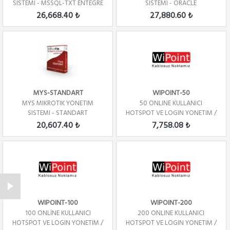
SISTEMI - MSSQL-TXT ENTEGRE
SISTEMI - ORACLE
26,668.40 ₺
27,880.60 ₺
MYS-STANDART
WIPOINT-50
MYS MIKROTIK YONETIM
50 ONLINE KULLANICI
SISTEMI - STANDART
HOTSPOT VE LOGIN YONETIM /
YILLIK
20,607.40 ₺
7,758.08 ₺
WIPOINT-100
WIPOINT-200
100 ONLİNE KULLANICI
200 ONLINE KULLANICI
HOTSPOT VE LOGIN YONETIM /
HOTSPOT VE LOGIN YONETIM /