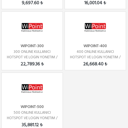
YILLIK
YILLIK
9,697.60 ₺
16,001.04 ₺
WIPOINT-300
WIPOINT-400
300 ONLINE KULLANICI
400 ONLINE KULLANICI
HOTSPOT VE LOGIN YONETIM /
HOTSPOT VE LOGIN YONETIM /
YILLIK
YILLIK
22,789.36 ₺
26,668.40 ₺
WIPOINT-500
500 ONLINE KULLANICI
HOTSPOT VE LOGIN YONETIM /
YILLIK
35,881.12 ₺