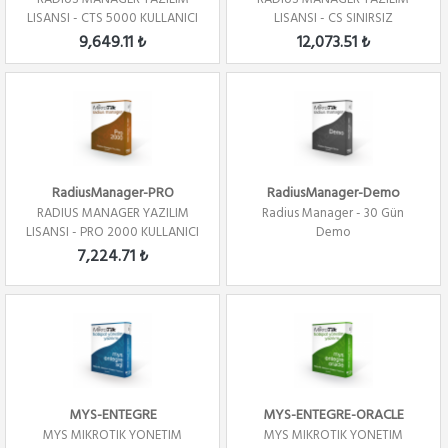
LISANSI - CTS 5000 KULLANICI
LISANSI - CS SINIRSIZ
KULLANICI
9,649.11 ₺
12,073.51 ₺
RadiusManager-PRO
RadiusManager-Demo
RADIUS MANAGER YAZILIM
Radius Manager - 30 Gün
LISANSI - PRO 2000 KULLANICI
Demo
7,224.71 ₺
MYS-ENTEGRE
MYS-ENTEGRE-ORACLE
MYS MIKROTIK YONETIM
MYS MIKROTIK YONETIM