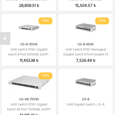
Yönetilebi...
28,858.51 ₺
15,504.57 ₺
YOLDA
YOLDA
US-8-150W
US-8-60W
Unifi Switch POE+ Gigabit
Unifi Switch POE+ Managed
Swich 8 Port 150Watt 2xSFP -
Gigabit Swich 8 Port Gigabit (4
Yönetilebilir
Port PoE)
11,453.38 ₺
7,526.49 ₺
YOLDA
US-48-750W
US-8
Unifi Switch POE+ Gigabit
Unifi Gigabit Switch , US-8
Swich 48 Port 750Watt 2xSFP+
2xSFP Yönet...