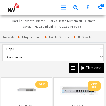
0
Kart İle Serbest Ödeme
Banka Hesap Numaraları
Garanti
Sorgu
Havale Bildirimi
0 262 644 66 63
Anasayfa
Ubiquiti Ürünleri
UAP Unifi Ürünleri
Unifi Switch
Filtreleme
YOLDA
END OF
LIFE