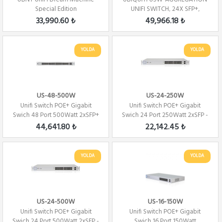
Special Edition
UNIFI SWITCH, 24X SFP+,
SWITCHING CAPACIT...
33,990.60 ₺
49,966.18 ₺
YOLDA
YOLDA
US-48-500W
US-24-250W
Unifi Switch POE+ Gigabit
Unifi Switch POE+ Gigabit
Swich 48 Port 500Watt 2xSFP+
Swich 24 Port 250Watt 2xSFP -
2xSFP Yönet...
Yönetilebi...
44,641.80 ₺
22,142.45 ₺
YOLDA
YOLDA
US-24-500W
US-16-150W
Unifi Switch POE+ Gigabit
Unifi Switch POE+ Gigabit
Swich 24 Port 500Watt 2xSFP -
Swich 16 Port 150Watt