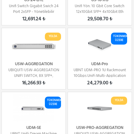
US-24-LITE
US-16-XG
Unifi Switch Gigabit Swich 24
Unifi Yön. 10 Gbit Core Switch
Port 2xSFP - Yönetilebilir
12x10Gbit SFP+ 4x10Gbit Eth
12,691.24 ₺
29,508.70 ₺
YOLDA
TÜKENMEK
ÜZERE
USW-AGGREGATION
UDM-Pro
UBIQUITI USW-AGGREGATION
UBNT UDM-PRO 1U Rackmount
UNIFI SWITCH, 8X SFP+,
10Gbps UniFi Multi-Application
SWITCHING CAPACITY...
System
16,266.93 ₺
24,279.00 ₺
TÜKENMEK
YOLDA
ÜZERE
UDM-SE
USW-PRO-AGGREGATION
UBNT UniFi Dream Machine
UBIQUITI USW-AGGREGATION