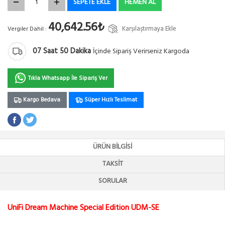
SEPETE EKLE
HEMEN AL
40,642.56₺
Karşılaştırmaya Ekle
Vergiler Dahil :
07
Saat
50
Dakika
İçinde Sipariş Verirseniz Kargoda
Tıkla Whatsapp İle Sipariş Ver
Kargo Bedava
Süper Hızlı Teslimat
ÜRÜN BILGISI
TAKSIT
SORULAR
UniFi Dream Machine Special Edition UDM-SE