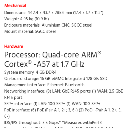
Mechanical
Dimensions: 442.4 x 43.7 x 285.6 mm (17.4 x 1.7 x 11.2")
Weight: 4.95 kg (10.9 lb)
Enclosure materials: Aluminium CNC, SGCC steel
Mount material: SGCC steel
Hardware
Processor: Quad-core ARM®
Cortex® -A57 at 1.7 GHz
System memory: 4 GB DDR4
On-board storage: 16 GB eMMC Integrated 128 GB SSD
Managementinterface: Ethernet Bluetooth
Networking interface: (8) LAN: GbE RJ45 ports (1) WAN: 2.5 GbE
RJ45 port
SFP+ interface: (1) LAN: 10G SFP+ (1) WAN: 10G SFP+
PoE interface: (6) PoE (Pair A 1, 2+; 3, 6-) (2) PoE+ (Pair A 1, 2+; 3,
6-)
IDS/IPS throughput: 3.5 Gbps* *MeasuredwithiPerf3