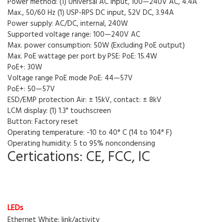
Power method: (1) Universal AC input, 100—240V AC, 4.4A
Max., 50/60 Hz (1) USP-RPS DC input, 52V DC, 3.94A
Power supply: AC/DC, internal, 240W
Supported voltage range: 100—240V AC
Max. power consumption: 50W (Excluding PoE output)
Max. PoE wattage per port by PSE: PoE: 15.4W
PoE+: 30W
Voltage range PoE mode PoE: 44—57V
PoE+: 50—57V
ESD/EMP protection Air: ± 15kV, contact: ± 8kV
LCM display: (1) 1.3" touchscreen
Button: Factory reset
Operating temperature: -10 to 40° C (14 to 104° F)
Operating humidity: 5 to 95% noncondensing
Certications: CE, FCC, IC
LEDs
Ethernet White: link/activity