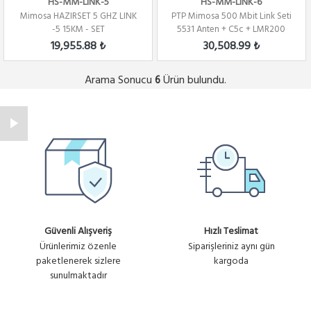
HS-MM-LINK-5
HS-MM-LINK-6
Mimosa HAZIRSET 5 GHZ LINK
PTP Mimosa 500 Mbit Link Seti
-5 15KM - SET
5531 Anten + C5c + LMR200
19,955.88 ₺
30,508.99 ₺
Arama Sonucu
Ürün bulundu.
6
Güvenli Alışveriş
Hızlı Teslimat
Ürünlerimiz özenle
Siparişleriniz aynı gün
paketlenerek sizlere
kargoda
sunulmaktadır