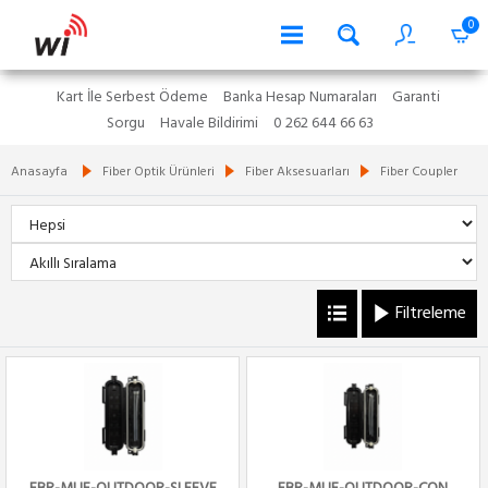
0
Kart İle Serbest Ödeme
Banka Hesap Numaraları
Garanti
Sorgu
Havale Bildirimi
0 262 644 66 63
Anasayfa
Fiber Optik Ürünleri
Fiber Aksesuarları
Fiber Coupler
Filtreleme