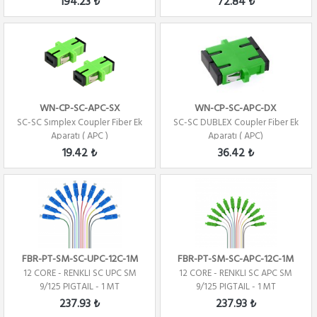
194.23 ₺
72.84 ₺
WN-CP-SC-APC-SX
WN-CP-SC-APC-DX
SC-SC Sımplex Coupler Fiber Ek
SC-SC DUBLEX Coupler Fiber Ek
Aparatı ( APC )
Aparatı ( APC)
19.42 ₺
36.42 ₺
FBR-PT-SM-SC-UPC-12C-1M
FBR-PT-SM-SC-APC-12C-1M
12 CORE - RENKLI SC UPC SM
12 CORE - RENKLI SC APC SM
9/125 PIGTAIL - 1 MT
9/125 PIGTAIL - 1 MT
237.93 ₺
237.93 ₺