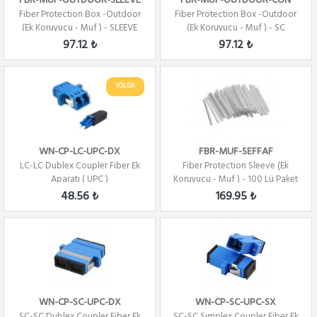
FBR-MUF-OUTDOOR-SLEEVE
FBR-MUF-OUTDOOR-CON
Fiber Protection Box -Outdoor
Fiber Protection Box -Outdoor
(Ek Koruyucu - Muf ) - SLEEVE
(Ek Koruyucu - Muf ) - SC
TIPI
KONNEKTOR ...
97.12 ₺
97.12 ₺
YOLDA
WN-CP-LC-UPC-DX
FBR-MUF-SEFFAF
LC-LC Dublex Coupler Fiber Ek
Fiber Protection Sleeve (Ek
Aparatı ( UPC )
Koruyucu - Muf ) - 100 Lü Paket
48.56 ₺
169.95 ₺
WN-CP-SC-UPC-DX
WN-CP-SC-UPC-SX
SC-SC Dublex Coupler Fiber Ek
SC-SC Sımplex Coupler Fiber Ek