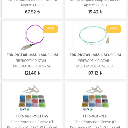
Aparatı ( UPC )
Aparatı ( UPC )
67.52 ₺
19.42 ₺
YOLDA
YOLDA
FBR-PIGTAIL-MM-OM4-SC-1M
FBR-PIGTAIL-MM-OM3-SC-1M
FIBEROPTIK PIGTAIL -
FIBEROPTIK PIGTAIL -
MULTIMODE -OM4 - SC
MULTIMODE -OM3 - SC
CONNECTOR -1 CORE - 1 ME...
CONNECTOR -1 CORE - 1 ME...
121.40 ₺
97.12 ₺
FBR-MUF-YELLOW
FBR-MUF-RED
Fiber Protection Sleeve (Ek
Fiber Protection Sleeve (Ek
Koruyucu - Muf ) - 100 Lü Paket
Koruyucu - Muf ) - 100 Lü Paket