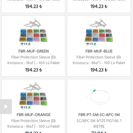
- SARI
- KIRM...
194.23 ₺
194.23 ₺
FBR-MUF-GREEN
FBR-MUF-BLUE
Fiber Protection Sleeve (Ek
Fiber Protection Sleeve (Ek
Koruyucu - Muf ) - 100 Lü Paket
Koruyucu - Muf ) - 100 Lü Paket
- YEŞİ...
- MAVİ
194.23 ₺
194.23 ₺
FBR-MUF-ORANGE
FBR-PT-SM-SC-APC-1M
Fiber Protection Sleeve (Ek
SC/APC SM 9/125 PİGTAİL 1
Koruyucu - Muf ) - 100 Lü Paket
METRE
- TURU...