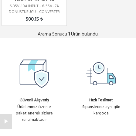
WINET-6V-TO-50V-7A
6-35V-10A INPUT - 6-55V -7A
DONUSTURUCU - CONVERTER
500.15 ₺
Arama Sonucu
Ürün bulundu.
1
Güvenli Alışveriş
Hızlı Teslimat
Ürünlerimiz özenle
Siparişleriniz aynı gün
paketlenerek sizlere
kargoda
sunulmaktadır