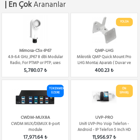
| En Çok
Arananlar
YOLDA
Mimosa-C5x-IP67
QMP-LHG
4.9-6.4 GHz ,IP67 8 dBi Modular
Mikrotik QMP Quick Mount Pro
Radio, For PTMP or PTP, uses
LHG Montaj Aparatı ( Duvar ve
N5-X...
Boru ba...
5,780.07 ₺
400.23 ₺
TÜKENMEK
ÖN
ÜZERE
SİPARİŞ
CWDM-MUX8A
UVP-PRO
CWDM MUX/DEMUX 8-port
Unifi UVP-Pro Voip Telefon -
module
Android - IP Telefon 5 Inch HD
17,971.64 ₺
11,956.97 ₺