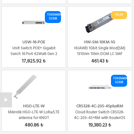
TÜKENMEK
YOLDA
ÜZERE
USW-16-POE
HW-SM-10KM-1G
Unifi Switch POE+ Gigabit
HUAWEI 1Gbit Single Mod(SM)
Swich 16 Port 42Watt Gen 2
1310nm 10km DOM LC SMF
Modul
17,825.92 ₺
461.43 ₺
TÜKENMEK
ÜZERE
HGO-LTE-W
CRS328-4C-20S-4SplusRM
Mikrotik HGO-LTE-W LoRa/LTE
Cloud Router Switch CRS328-
antenna for KNOT
4C-20S-4S+RM with RouterOS
L5 20 PORT S...
480.86 ₺
19,380.23 ₺