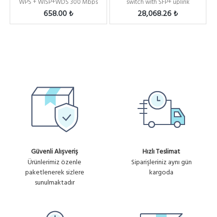
WPS + WISP+WDS 300 Mbps
switch with SFP+ uplink
Repeater+Access...
658.00 ₺
28,068.26 ₺
Güvenli Alışveriş
Hızlı Teslimat
Ürünlerimiz özenle
Siparişleriniz aynı gün
paketlenerek sizlere
kargoda
sunulmaktadır