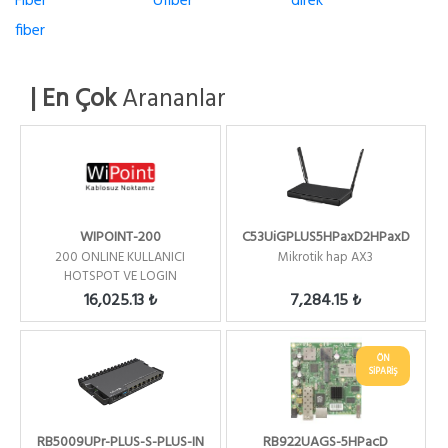
Fiber
Ufiber
direk
fiber
| En Çok
Arananlar
WIPOINT-200
C53UiGPLUS5HPaxD2HPaxD
200 ONLINE KULLANICI
Mikrotik hap AX3
HOTSPOT VE LOGIN
YONETIM / YILLIK
16,025.13 ₺
7,284.15 ₺
ÖN
SİPARİŞ
RB5009UPr-PLUS-S-PLUS-IN
RB922UAGS-5HPacD