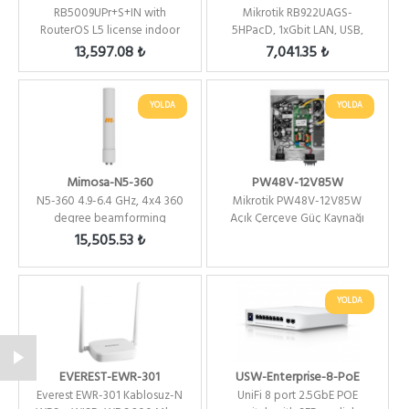
RB5009UPr+S+IN with
Mikrotik RB922UAGS-
RouterOS L5 license indoor
5HPacD, 1xGbit LAN, USB,
case
1xSFP, 5Ghz 802.11a/c ...
13,597.08 ₺
7,041.35 ₺
YOLDA
YOLDA
Mimosa-N5-360
PW48V-12V85W
N5-360 4.9-6.4 GHz, 4x4 360
Mikrotik PW48V-12V85W
degree beamforming
Açık Çerçeve Güç Kaynağı
antenna for A5c
15,505.53 ₺
YOLDA
EVEREST-EWR-301
USW-Enterprise-8-PoE
Everest EWR-301 Kablosuz-N
UniFi 8 port 2.5GbE POE