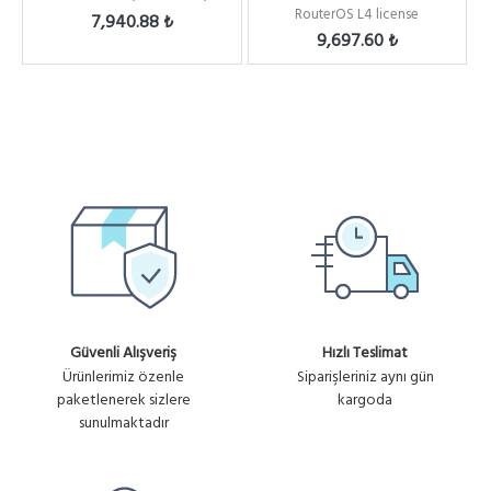
RouterOS L4 license
Ghz, 802.11ac ,2x2 Mi...
7,940.88 ₺
9,697.60 ₺
Güvenli Alışveriş
Hızlı Teslimat
Ürünlerimiz özenle
Siparişleriniz aynı gün
paketlenerek sizlere
kargoda
sunulmaktadır