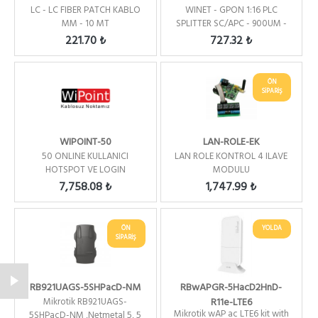
LC - LC FIBER PATCH KABLO
WINET - GPON 1:16 PLC
MM - 10 MT
SPLITTER SC/APC - 900UM -
1M -BLOCK TYPE
221.70 ₺
727.32 ₺
ÖN
SİPARİŞ
WIPOINT-50
LAN-ROLE-EK
50 ONLINE KULLANICI
LAN ROLE KONTROL 4 ILAVE
HOTSPOT VE LOGIN
MODULU
YONETIM / YILLIK
7,758.08 ₺
1,747.99 ₺
ÖN
YOLDA
SİPARİŞ
RB921UAGS-5SHPacD-NM
RBwAPGR-5HacD2HnD-
Mikrotik RB921UAGS-
R11e-LTE6
Mikrotik wAP ac LTE6 kit with
5SHPacD-NM ,Netmetal 5, 5